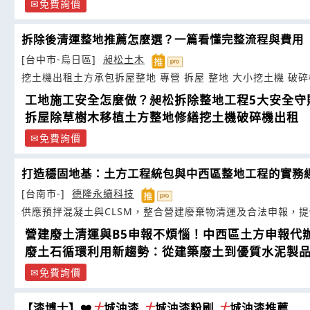
免費詢價
拆除後清運整地推薦怎麼選？一篇看懂完整流程與費用
[台中市-烏日區]
昶松土木
挖土機出租土方承包拆屋整地 專營 拆屋 整地 大小挖土機 破
工地施工安全怎麼做？昶松拆除整地工程5大安全守
拆屋除草樹木移植土方整地修繕挖土機破碎機出租
免費詢價
打造穩固地基：土方工程統包與中西區整地工程的實務
[台南市-]
德隆永續科技
供應預拌混凝土與CLSM，整合營建廢棄物清運及合法申報，
營建廢土清運與B5申報不煩惱！中西區土方申報代
廢土石循環利用新趨勢：從建築廢土到優質水泥製
免費詢價
【漆博士】❤️
土
城油漆,
土
城油漆粉刷,
土
城油漆推薦