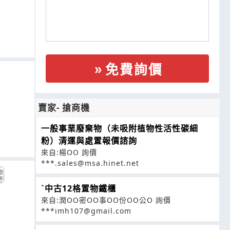
免費詢價
賣家- 搶商機
一般事業廢棄物（未吸附植物性活性碳細
粉）清運與處置報價諮詢
來自:楊OO 詢價
***.sales@msa.hinet.net
ˋ中古12格置物鐵櫃
來自:潤OO密OO事OO份OO公O 詢價
***imh107@gmail.com