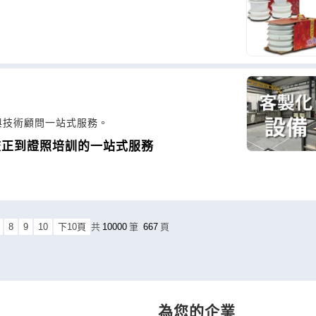
與技術顧問一站式服務。
校正到證照培訓的一站式服務
8
9
10
下10頁
共
10000
筆
667
頁
為您的企業