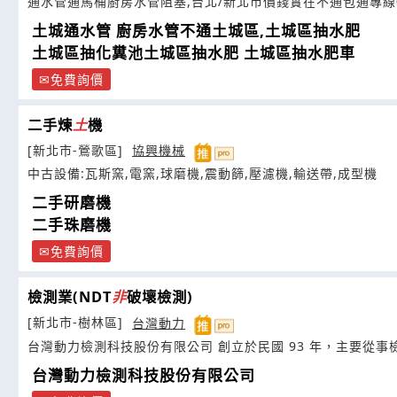
通水管通馬桶廚房水管阻塞,台北/新北市價錢實在不通包通專線
土城通水管 廚房水管不通土城區,土城區抽水肥
土城區抽化糞池土城區抽水肥 土城區抽水肥車
免費詢價
二手煉
土
機
[新北市-鶯歌區]
協興機械
中古設備:瓦斯窯,電窯,球磨機,震動篩,壓濾機,輸送帶,成型機
二手研磨機
二手珠磨機
免費詢價
檢測業(NDT
非
破壞檢測)
[新北市-樹林區]
台灣動力
台灣動力檢測科技股份有限公司 創立於民國 93 年，主要從事檢
台灣動力檢測科技股份有限公司