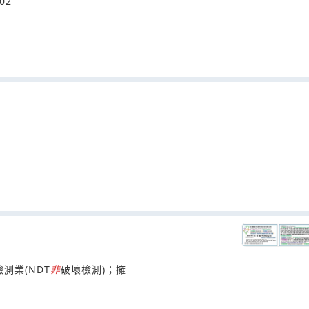
02
測業(NDT
非
破壞檢測)；擁