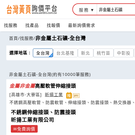
服務
找服務
找產品
找報價
最新詢價需求
非金屬土石礦-全台灣
首頁
/
找服務
/
選擇地區 :
全台灣
台北基隆
新北
桃竹苗
中彰投
非金屬土石礦-全台灣
(約有10000筆服務)
金屬
非
金屬
高壓軟管伸縮接頭
[高雄市-大寮區]
昕揚工業
不銹鋼高壓軟管、防震軟管、伸縮接頭、防震接頭、熱交換器、Be
不銹鋼伸縮接頭、防震接頭
昕揚工業有限公司
免費詢價