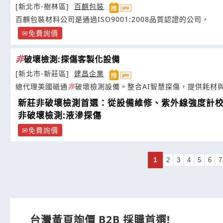
[新北市-樹林區]
百麒包裝
百麒包裝材料公司是通過ISO9001:2008品質認證的公司，
免費詢價
非
破壞檢測:探傷客製化設備
[新北市-新莊區]
建昌企業
總代理美國磁通
非
破壞檢測設備。整合AI智慧探傷，提供耗材
新莊非破壞檢測首選：從設備維修、紫外線強度計
非破壞檢測:液滲探傷
免費詢價
1
2
3
4
5
6
7
台灣黃頁詢價 B2B 採購首選!