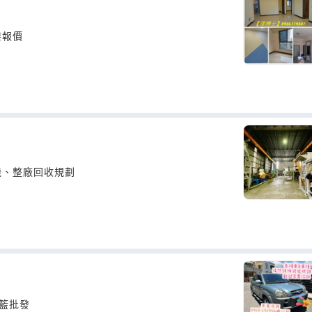
漆報價
機、整廠回收規劃
籃批發