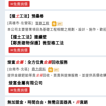
免費詢價
【擋
土
工法】預壘樁
[高雄市-左營區]
賀群工程
本公司主要營業項目為基礎工程相關之規劃、設計、施作，歡
【擋土工法】連續壁
【鄰房建物保護】微型樁工法
免費詢價
焌富
金屬
：全方位貴
金屬
回收服務
[台南市-北區]
鼎力原料
提供金銀鈀鉑等貴
金屬
回收、買賣與提煉服務，並提供高價收
焌富金屬有限公司
免費詢價
無加盟金，時間自由，無需店面器具，
非
直銷