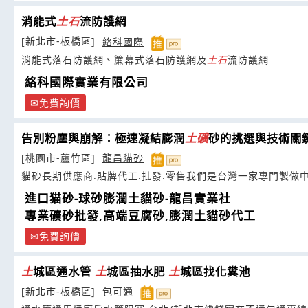
消能式
土
石
流防護網
[新北市-板橋區]
絡科國際
消能式落石防護網、簾幕式落石防護網及
土
石
流防護網
絡科國際實業有限公司
免費詢價
告別粉塵與崩解：極速凝結膨潤
土
礦
砂的挑選與技術關
[桃園市-蘆竹區]
龍昌貓砂
貓砂長期供應商.貼牌代工.批發.零售我們是台灣一家專門製做
進口猫砂-球砂膨潤土貓砂-龍昌實業社
專業礦砂批發,高端豆腐砂,膨潤土貓砂代工
免費詢價
土
城區通水管
土
城區抽水肥
土
城區找化糞池
[新北市-板橋區]
包可通