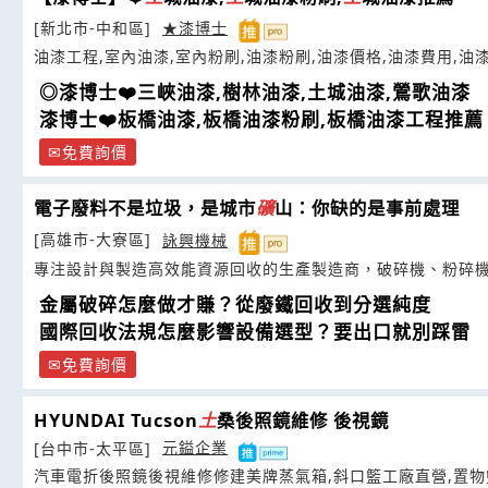
[新北市-中和區]
★漆博士
油漆工程,室內油漆,室內粉刷,油漆粉刷,油漆價格,油漆費用,油
◎漆博士❤️三峽油漆,樹林油漆,土城油漆,鶯歌油漆
漆博士❤️板橋油漆,板橋油漆粉刷,板橋油漆工程推薦
免費詢價
電子廢料不是垃圾，是城市
礦
山：你缺的是事前處理
[高雄市-大寮區]
詠興機械
專注設計與製造高效能資源回收的生產製造商，破碎機、粉碎
金屬破碎怎麼做才賺？從廢鐵回收到分選純度
國際回收法規怎麼影響設備選型？要出口就別踩雷
免費詢價
HYUNDAI Tucson
土
桑後照鏡維修 後視鏡
[台中市-太平區]
元鎰企業
汽車電折後照鏡後視維修修建美牌蒸氣箱,斜口籃工廠直營,置物