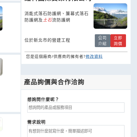
消能式落石防護網、簾幕式落石
防護網及
土
石
流防護網
公司
立即
位於新北市的營建工程
介紹
詢價
您是這個廠商/供應商的擁有者?
修改資料
產品詢價與合作洽詢
想詢問什麼呢？
需求說明