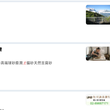
鍵
中高端球砂膨潤
土
貓砂天然豆腐砂