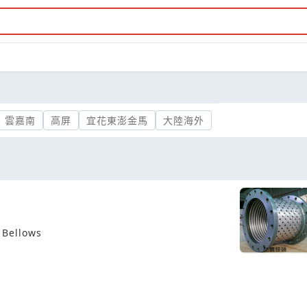
雲嘉南
高屏
宜花東澎金馬
大陸海外
llows