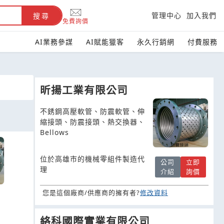
管理中心
加入我們
搜尋
免費詢價
AI業務參謀
AI賦能獵客
永久行銷網
付費服務
昕揚工業有限公司
不銹鋼高壓軟管、防震軟管、伸
縮接頭、防震接頭、熱交換器、
Bellows
位於高雄市的機械零組件製造代
公司
立即
理
介紹
詢價
您是這個廠商/供應商的擁有者?
修改資料
絡科國際實業有限公司