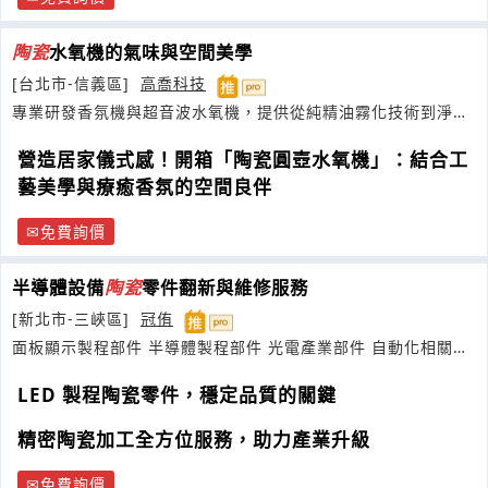
陶瓷
水氧機的氣味與空間美學
[台北市-信義區]
高喬科技
專業研發香氛機與超音波水氧機，提供從純精油霧化技術到淨化
空氣的代工方案
營造居家儀式感！開箱「陶瓷圓壺水氧機」：結合工
藝美學與療癒香氛的空間良伴
免費詢價
半導體設備
陶瓷
零件翻新與維修服務
[新北市-三峽區]
冠侑
面板顯示製程部件 半導體製程部件 光電產業部件 自動化相關部
件
LED 製程陶瓷零件，穩定品質的關鍵
精密陶瓷加工全方位服務，助力產業升級
免費詢價