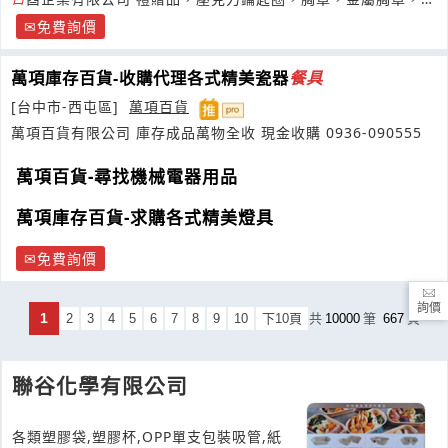
鐵，手機吊飾等產品
免費詢價
萬項庫存百貨-收購代理各式精美瓷器
餐具
[台中市-西屯區]
萬項百貨
萬項百貨有限公司 庫存成品萬物全收 現金收購 0936-090555
萬項百貨-尋找機械電器用品
萬項庫存百貨-求購各式精美燈具
免費詢價
詢價
1
2
3
4
5
6
7
8
9
10
下10頁
共
10000
筆
667
頁
聯谷化學有限公司
各類塑膠袋,塑膠杯,OPP單支包裝吸管,紙