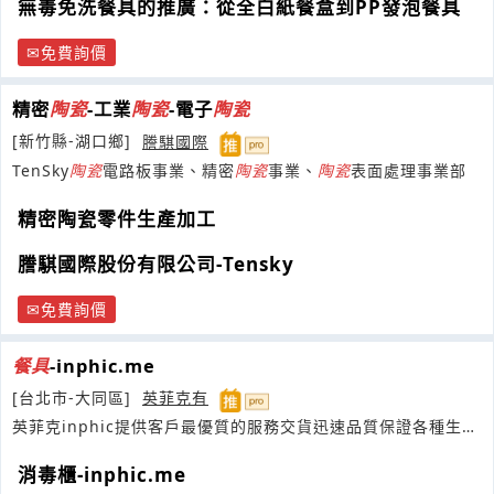
無毒免洗餐具的推廣：從全白紙餐盒到PP發泡餐具
免費詢價
精密
陶瓷
-工業
陶瓷
-電子
陶瓷
[新竹縣-湖口鄉]
謄騏國際
TenSky
陶瓷
電路板事業、精密
陶瓷
事業、
陶瓷
表面處理事業部
精密陶瓷零件生產加工
謄騏國際股份有限公司-Tensky
免費詢價
餐具
-inphic.me
[台北市-大同區]
英菲克有
英菲克inphic提供客戶最優質的服務交貨迅速品質保證各種生產
力設備
消毒櫃-inphic.me