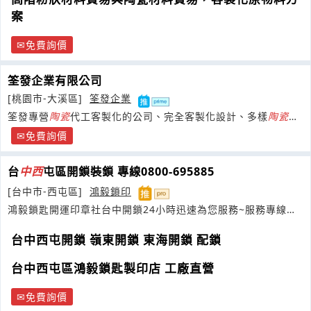
案
免費詢價
筌發企業有限公司
[桃園市-大溪區]
筌發企業
筌發專營
陶瓷
代工客製化的公司、完全客製化設計、多樣
陶瓷
材
料
免費詢價
台
中西
屯區開鎖裝鎖 專線0800-695885
[台中市-西屯區]
鴻毅鎖印
鴻毅鎖匙開運印章社台中開鎖24小時迅速為您服務~服務專線
0800695885
台中西屯開鎖 嶺東開鎖 東海開鎖 配鎖
台中西屯區鴻毅鎖匙製印店 工廠直營
免費詢價