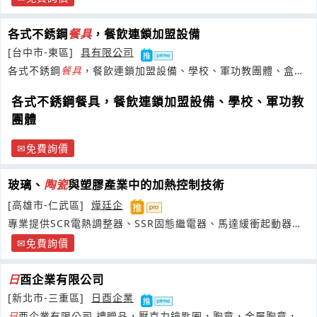
各式不銹鋼
餐具
，餐飲連鎖加盟設備
[台中市-東區]
具有限公司
各式不銹鋼
餐具
，餐飲連鎖加盟設備、學校、軍功教團體、盒
餐、禮贈品、 廟宇、飯店、
各式不銹鋼餐具，餐飲連鎖加盟設備、學校、軍功教
團體
免費詢價
玻璃、
陶瓷
與塑膠產業中的加熱控制技術
[高雄市-仁武區]
燁廷企
專業提供SCR電熱調整器、SSR固態繼電器、馬達緩衝起動器及
各類溫控設備
免費詢價
日
酉企業有限公司
[新北市-三重區]
日酉企業
日
酉企業有限公司 禮贈品，壓克力鑰匙圈，胸章，金屬胸章，磁