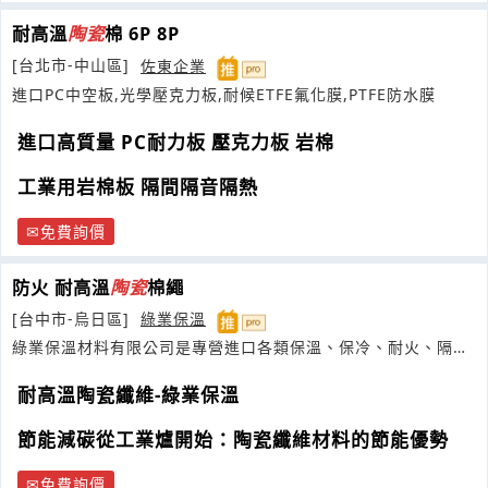
耐高溫
陶瓷
棉 6P 8P
[台北市-中山區]
佐東企業
進口PC中空板,光學壓克力板,耐候ETFE氟化膜,PTFE防水膜
進口高質量 PC耐力板 壓克力板 岩棉
工業用岩棉板 隔間隔音隔熱
免費詢價
防火 耐高溫
陶瓷
棉繩
[台中市-烏日區]
綠業保溫
綠業保溫材料有限公司是專營進口各類保溫、保冷、耐火、隔音
及耐熱材料為主
耐高溫陶瓷纖維-綠業保溫
節能減碳從工業爐開始：陶瓷纖維材料的節能優勢
免費詢價