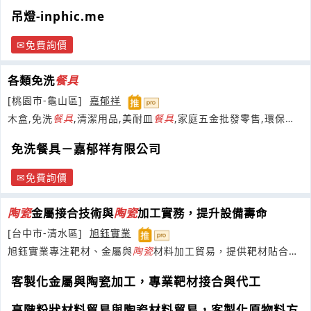
吊燈-inphic.me
免費詢價
各類免洗
餐具
[桃園市-龜山區]
嘉郁祥
木盒,免洗
餐具
,清潔用品,美耐皿
餐具
,家庭五金批發零售,環保
餐
具
免洗餐具－嘉郁祥有限公司
免費詢價
陶瓷
金屬接合技術與
陶瓷
加工實務，提升設備壽命
[台中市-清水區]
旭鈺實業
旭鈺實業專注靶材、金屬與
陶瓷
材料加工貿易，提供靶材貼合、
接合及客製代工服務，滿足客戶需求。
客製化金屬與陶瓷加工，專業靶材接合與代工
高階粉狀材料貿易與陶瓷材料貿易，客製化原物料方