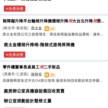
免費詢價
無障礙升降平台輪椅升降機樓梯升降
椅
大台北升降
椅
鼎太
金有限公司
[新北市-新店區]
鼎太金
鼎太金有限公司之經營理念：降低無障礙設備商品價格，讓有需
者皆有能力購買
鼎太金樓梯升降椅-階梯式座椅昇降機
免費詢價
零件櫃董事長桌員工
椅
二手新品
[高雄市-仁武區]
錦興發
高雄錦興發各式中古OA辦公傢俱.廠房拆除回收歡迎來店參觀選
購~
廠房辦公家具機器設備回收買賣
辦公室規劃設計整修丈量