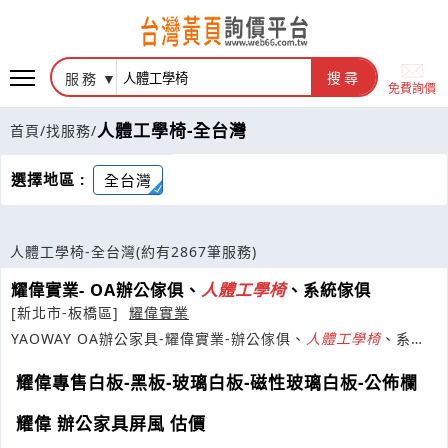
服務
搜尋
免費詢價
人體工學椅-全台灣
首頁
/
找服務
/
選擇地區 :
全台灣
人體工學椅-全台灣
(約有2867筆服務)
耀偉實業- OA辦公傢俱、
人體工學
椅
、系統傢俱
[新北市-板橋區]
耀偉實業
YAOWAY OA辦公家具-耀偉實業-辦公傢俱、
人體工學
椅
、系統
傢俱、LED照明
耀偉專售白板-黑板-玻璃白板-磁性玻璃白板-公佈欄
耀偉 辦公家具屏風 估價