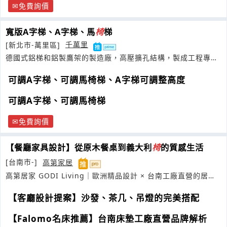
免費詢價
寬版A字梯、A字梯、馬
椅
梯
[新北市-萬里區]
千萬里
德國式鋁梯和鋁製鷹架的製造廠，高壓擴孔結構，製成工程專用
管狀鋁梯
可調A字梯、可調馬椅梯、A字梯可調整高度
可調A字梯、可調馬椅梯
免費詢價
【餐廳家具設計】從原木餐桌到義大利
椅
的質感生活
[台南市-]
高第家居
高第居家 GODI Living｜歐洲精品設計 × 台南工廠直營的居家
美學
【客廳設計提案】沙發、茶几、吊燈的完美搭配
【Falomo名床推薦】台南床墊工廠直營品牌解析