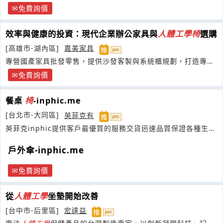
免費詢價
效率與健康的投資：現代企業辦公家具與
人體工學
椅
選購
[高雄市-湖內區]
嘉美家具
專營國產家具批發零售，提供沙發客製與系統櫃規劃，打造專屬
居家空間
免費詢價
餐桌
椅
-inphic.me
[台北市-大同區]
英菲克有
英菲克inphic提供客戶最優質的服務交貨迅速品質保證各種生產
力設備
戶外傘-inphic.me
免費詢價
從
人體工學
坐墊開始改善
[台中市-后里區]
宏達益