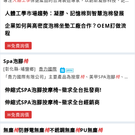
專注
人體工學
保健產品的台灣製造專家，以創新凝膠科技、記憶
棉和高密度泡棉為核心
人體工學市場趨勢：凝膠、記憶棉到智慧泡棉發展
企業如何與高密度泡棉坐墊工廠合作？OEM訂做流
程
免費詢價
Spa泡腳
椅
[彰化縣-埔鹽鄉]
喬力國際
「喬力國際有限公司」主要產品為按摩
椅
、美甲SPA泡腳
椅
、泡
腳缸、美甲桌、腳底按摩
椅
等。
伸縮式SPA泡腳按摩椅~徵求全台批發商!
伸縮式SPA泡腳按摩椅~徵求全台經銷商
免費詢價
無塵
椅
防靜電無塵
椅
不銹鋼無塵
椅
PU無塵
椅