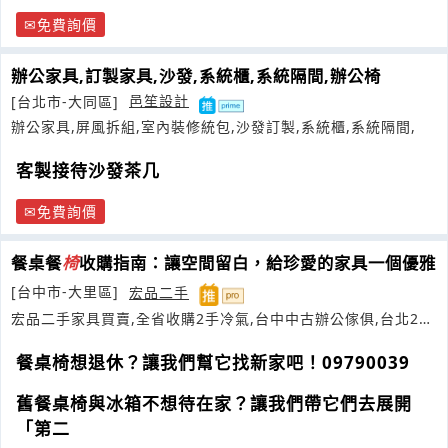
免費詢價
辦公家具,訂製家具,沙發,系統櫃,系統隔間,辦公椅
[台北市-大同區]
邑笙設計
辦公家具,屏風拆組,室內裝修統包,沙發訂製,系統櫃,系統隔間,
客製接待沙發茶几
免費詢價
餐桌餐
椅
收購指南：讓空間留白，給珍愛的家具一個優雅
[台中市-大里區]
宏品二手
宏品二手家具買賣,全省收購2手冷氣,台中中古辦公傢俱,台北2手
家具回收
餐桌椅想退休？讓我們幫它找新家吧！09790039
舊餐桌椅與冰箱不想待在家？讓我們帶它們去展開
「第二