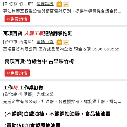
[新竹縣-竹北市]
愷鑫精機
專注無塵室客製設備與精密雷射切割，提供半導體機台鈑金與
CNC零件一站式代工
免費詢價
萬項百貨-
人體工學
服貼腳掌拖鞋
[台中市-西屯區]
萬項百貨
萬項百貨有限公司 庫存成品萬物全收 現金收購 0936-090555
萬項百貨-竹緣台中 古早味竹椅
免費詢價
工作
椅
,工作桌訂做
[彰化縣-伸港鄉]
光威企業
光威企業有限公司，抽油器、各種攪拌器、螺旋鑽土器、掛勾、
台車等等產品之技術研發
(不銹鋼)白鐵油抽，不鏽鋼抽油器，食品抽油器
(電動)50加侖塑膠抽油器