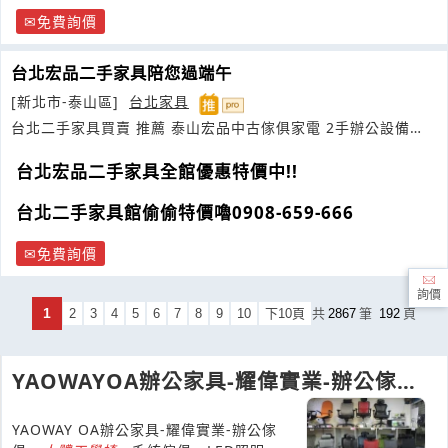
免費詢價
台北宏品二手家具陪您過端午
[新北市-泰山區]
台北家具
台北二手家具買賣 推薦 泰山宏品中古傢俱家電 2手辦公設備
0908
台北宏品二手家具全館優惠特價中!!
台北二手家具館偷偷特價嚕0908-659-666
免費詢價
詢價
1
2
3
4
5
6
7
8
9
10
下10頁
共
2867
筆
192
頁
YAOWAYOA辦公家具-耀偉實業-辦公傢
俱、
人體工學
椅
、系統傢俱
YAOWAY OA辦公家具-耀偉實業-辦公傢