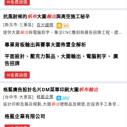
免費詢價
抗風耐候的
帆布
大圖
輸出
與高空施工秘辛
[新北市-三重區]
百方國際
提供大圖
輸出
與電腦割字，專注CNC雕刻與廣告招牌工程，建立
多元客製化視覺方案。
專業背板輸出與賽事大圖佈置全解析
平面設計、壓克力製品、大圖輸出、電腦割字、 廣
告招牌
免費詢價
格藍廣告設計名片DM菜單印刷大圖
帆布
輸出
[台中市-大里區]
格藍企業
設計印刷及展店規劃,大圖
輸出
禮贈品及開發,近投資手工香皂開
發，歡迎同業訂製,異業結盟
格藍企業有限公司