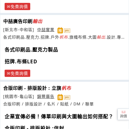
免費詢價
中喆廣告印刷
輸出
[新北市-中和區]
中喆實業
各式印刷品.壓克力.招牌.戶外
帆布
.旗幟布條.大圖
輸出
.設計.專業
施工.車身廣告.展場布置.
各式印刷品.壓克力製品
招牌.布條LED
免費詢價
合版印刷 - 排版設計 : 立旗
帆布
[桃園市-龜山區]
錦豐廣告
合版印刷 / 排版設計 / 名片 / 貼紙 / DM / 聯單
企業宣傳必備！傳單印刷與大圖輸出如何搭配？
詢價
合版印刷 - 排版設計 :信封