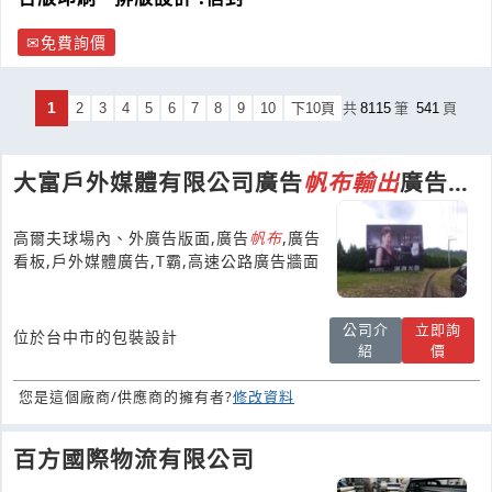
免費詢價
1
2
3
4
5
6
7
8
9
10
下10頁
共
8115
筆
541
頁
大富戶外媒體有限公司廣告
帆布
輸出
廣告看
板廣告牆台中廣告看板
高爾夫球場內、外廣告版面,廣告
帆布
,廣告
看板,戶外媒體廣告,T霸,高速公路廣告牆面
公司介
立即詢
位於台中市的包裝設計
紹
價
您是這個廠商/供應商的擁有者?
修改資料
百方國際物流有限公司