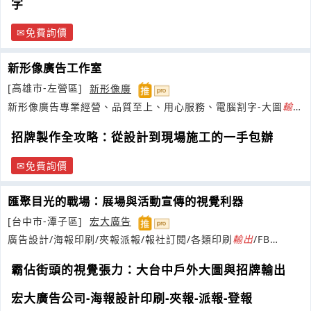
字
免費詢價
新形像廣告工作室
[高雄市-左營區]
新形像廣
新形像廣告專業經營、品質至上、用心服務、電腦割字-大圖
輸
出
-紅布條-招牌
招牌製作全攻略：從設計到現場施工的一手包辦
免費詢價
匯聚目光的戰場：展場與活動宣傳的視覺利器
[台中市-潭子區]
宏大廣告
廣告設計/海報印刷/夾報派報/報社訂閱/各類印刷
輸出
/FB
Google廣告
霸佔街頭的視覺張力：大台中戶外大圖與招牌輸出
宏大廣告公司-海報設計印刷-夾報-派報-登報