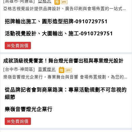
[高雄市-阿蓮區]
亞格志
亞格志視覺設計提供品牌設計、廣告印刷與會場佈置的一站式服
務，將創意化為實體
招牌輸出施工、圓形造型招牌-0910729751
活動視覺設計、大圖輸出、施工-0910729751
免費詢價
成就頂級視覺饗宴！舞台燈光音響出租與專業燈光設計
[台中市-神岡區]
音響燈光
樂嶺音響燈光企業行，專業舞台與音響 會場佈置規劃，為您的活
動注入極致動感與視覺震撼
從品牌記者會到商業路演：專業活動規劃不可忽視的
細節
樂嶺音響燈光企業行
免費詢價