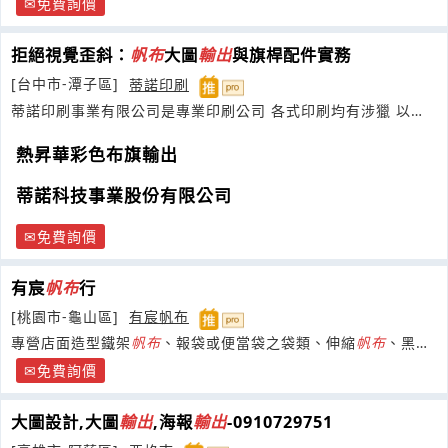
免費詢價
拒絕視覺歪斜：
帆布
大圖
輸出
與旗桿配件實務
[台中市-潭子區]
蒂諾印刷
蒂諾印刷事業有限公司是專業印刷公司 各式印刷均有涉獵 以誠
摯.
熱昇華彩色布旗輸出
蒂諾科技事業股份有限公司
免費詢價
有宸
帆布
行
[桃園市-龜山區]
有宸帆布
專營店面造型鐵架
帆布
、報袋或便當袋之袋類、伸縮
帆布
、黑網
子、貨車護欄及
帆布
、組合蓬架、PV
免費詢價
大圖設計,大圖
輸出
,海報
輸出
-0910729751