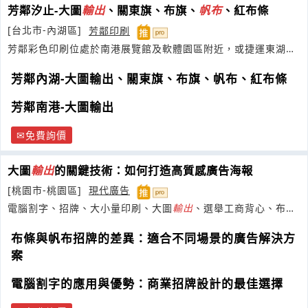
芳鄰汐止-大圖
輸出
、關東旗、布旗、
帆布
、紅布條
[台北市-內湖區]
芳鄰印刷
芳鄰彩色印刷位處於南港展覽館及軟體園區附近，或捷運東湖站
3號出口走路
芳鄰內湖-大圖輸出、關東旗、布旗、帆布、紅布條
芳鄰南港-大圖輸出
免費詢價
大圖
輸出
的關鍵技術：如何打造高質感廣告海報
[桃園市-桃園區]
現代廣告
電腦割字、招牌、大小量印刷、大圖
輸出
、選舉工商背心、布條
布旗
帆布
布條與帆布招牌的差異：適合不同場景的廣告解決方
案
電腦割字的應用與優勢：商業招牌設計的最佳選擇