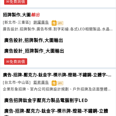
免費詢價
招牌製作,大圖
輸出
[新北市-三重區]
鎧躍廣告
廣告設計.招牌製作.廣告布條.割字彩繪.各式LED相關製品.水晶
立體字.大圖
輸出
.大圖
輸出
廣告設計,招牌製作,大圖輸出
廣告設計_招牌製作_大圖輸出
免費詢價
廣告-招牌-壓克力-鈦金字-標示牌-燈箱-不鏽鋼-立體字-
帆
布
-大圖
輸出
-紅布條
[台北市-中山區]
鉅昇廣告
企業形象招牌、室內公司招牌設計規劃、戶外招牌及店面整體招
牌設計製作等
廣告招牌鈦金字壓克力製品電腦割字LED
廣告-招牌-壓克力-鈦金字-標示牌-燈箱-不鏽鋼-立體