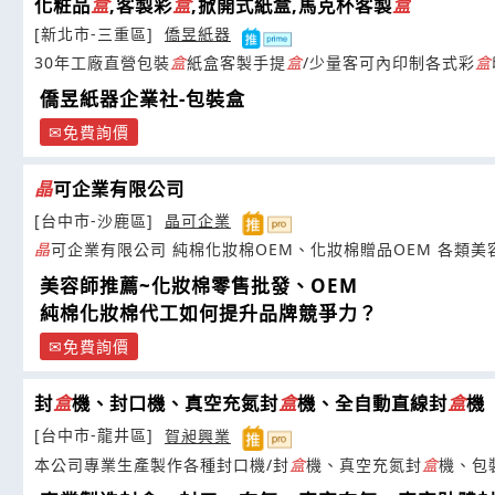
化粧品
盒
,客製彩
盒
,掀開式紙盒,馬克杯客製
盒
[新北市-三重區]
僑昱紙器
30年工廠直營包裝
盒
紙盒客製手提
盒
/少量客可內印制各式彩
盒
僑昱紙器企業社-包裝盒
免費詢價
晶
可企業有限公司
[台中市-沙鹿區]
晶可企業
晶
可企業有限公司 純棉化妝棉OEM、化妝棉贈品OEM 各類
美容師推薦~化妝棉零售批發、OEM
純棉化妝棉代工如何提升品牌競爭力？
免費詢價
封
盒
機、封口機、真空充氮封
盒
機、全自動直線封
盒
機
[台中市-龍井區]
賀昶興業
本公司專業生產製作各種封口機/封
盒
機、真空充氮封
盒
機、包