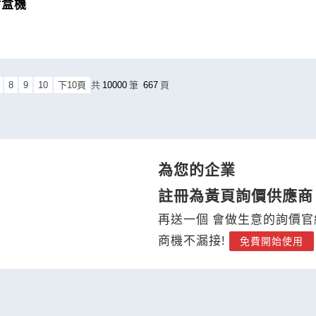
封盒機
8
9
10
下10頁
共
10000
筆
667
頁
為您的企業
註冊為黃頁詢價供應商
再送一個 會做生意的詢價官
商機不漏接!
免費開始使用