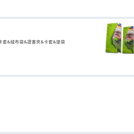
卡套&絨布袋&證書夾&卡套&提袋