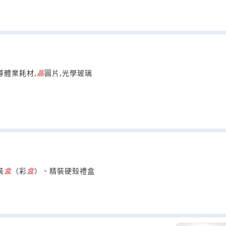
導體業耗材,
晶
圓片,光學玻璃
裝
盒
（彩
盒
）、精裝硬殼禮盒