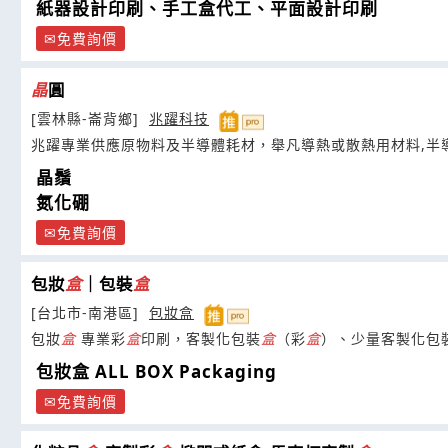
紙器設計印刷、手工盒代工、平面設計印刷
免費詢價
晶
圓
[雲林縣-崙背鄉]
兆躍科技
兆躍專業供應原物料及半導體耗材，舉凡導熱或散熱用材料,半
晶鬚
氮化硼
免費詢價
包妝
盒
｜包裝
盒
[台北市-南港區]
包妝盒
包妝
盒
專業彩
盒
印刷，客製化包裝
盒
（彩
盒
）、少量客製化包
包妝盒 ALL BOX Packaging
免費詢價