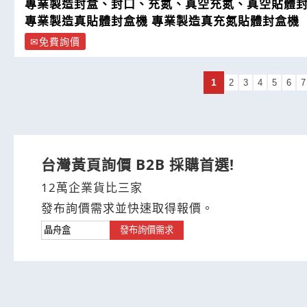
專業製造封盒、封口、充氮、真空充氮、真空貼體
專業製造真貼體封盒機 專業製造真充氮貼體封盒機
免費詢價
1
2
3
4
5
6
7
台灣黃頁詢價 B2B 採購首選!
12萬企業貨比三家
發布詢價需求並快速取得報價。
發布詢價需求