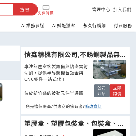
管理中心
加入我們
搜尋
免費詢價
AI業務參謀
AI賦能獵客
永久行銷網
付費服務
愷鑫精機有限公司,不銹鋼製品無塵
椅無塵室耗材導電輪無塵室製品
專注無塵室客製設備與精密雷射
切割，提供半導體機台鈑金與
CNC零件一站式代工
公司
立即
位於新竹縣的被動元件半導體
介紹
詢價
您是這個廠商/供應商的擁有者?
修改資料
塑膠盒、塑膠包裝盒、包裝盒、透
明盒子、圓筒盒、塑膠折疊盒、塑