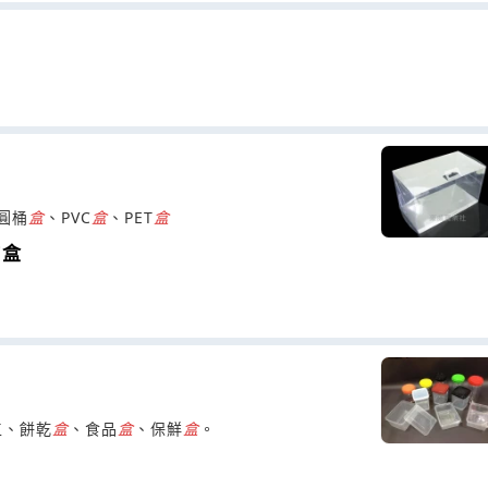
圓桶
盒
、PVC
盒
、PET
盒
C盒
工、餅乾
盒
、食品
盒
、保鮮
盒
。