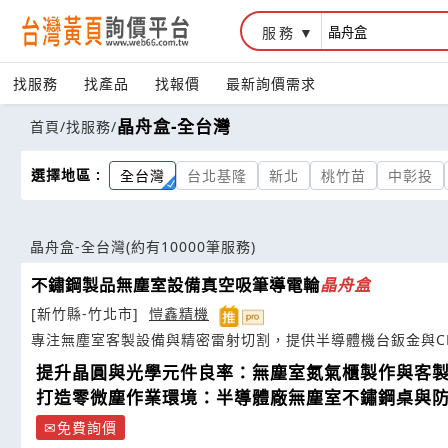
服務
找服務
找產品
找報價
最新詢價需求
晶舟盒-全台灣
首頁
/
找服務
/
選擇地區 :
全台灣
台北基隆
新北
桃竹苗
中彰投
晶舟盒-全台灣
(約有10000筆服務)
不鏽鋼製品無塵室設備真空吸筆導電輪
晶
舟
盒
[新竹縣-竹北市]
愷鑫精機
專注無塵室客製設備與精密雷射切割，提供半導體機台鈑金與C
提升晶圓與光學元件良率：無塵室氮氣櫃製作與客
打造零微塵作業環境：半導體廠無塵室不鏽鋼桌與
免費詢價