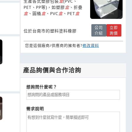
生產各式塑膠包裝
盒
(PVC、
膠透明盒
PET、PP等)，如塑膠
盒
、折疊
盒
、圓桶
盒
、PVC
盒
、PET
盒
公司
立即
位於台南市的塑料塗料橡膠
介紹
詢價
您是這個廠商/供應商的擁有者?
修改資料
產品詢價與合作洽詢
想詢問什麼呢？
需求說明