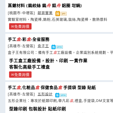
蒸鍍材料 (鎢絞絲 鎢
舟
鉬
舟
鋁圈 坩鍋)
[桃園市-中壢區]
鄰哥實業
實驗室材料，陶瓷棒,鎢粉,石英玻璃,鈦絲,陶瓷棒，散熱漿料
免費詢價
手工
盒
-彩
盒
-全省服務
[高雄市-左營區]
盒子王
盒子王有限公司：備有手工
盒
工廠設備，企業識別系統規劃、平
手工盒工廠設備，設計、印刷 一貫作業
客製化高級手工禮盒
免費詢價
手工
盒
,化粧品
盒
保健食品
盒
手提袋 型錄 貼紙
[高雄市-左營區]
五形設計
五形企業社：專攻於紙類印刷,舉凡彩
盒
,禮盒,手提袋,DM文宣
型錄印刷 包裝設計 貼紙印刷