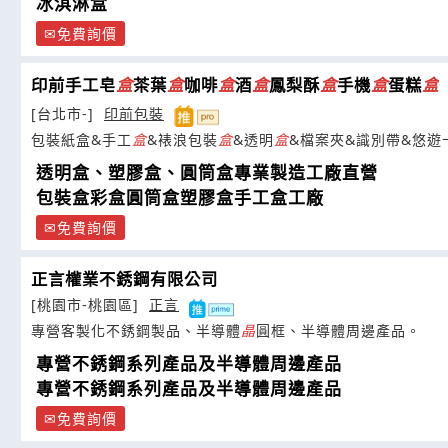
冰淇淋盒
免費詢價
印前手工皂
盒
茶葉
盒
咖啡
盒
酒
盒
鳳梨酥
盒
手機
盒
蛋糕
盒
[台北市-]
印前包裝
包裝紙盒&手工
盒
&裱浪包裝
盒
&透明
盒
&檔案夾&識別帶&悠遊
透明盒、塑膠盒、圓筒盒專業製造工廠直營
包裝盒彩盒圓筒盒塑膠盒手工盒工廠
免費詢價
正言權業不銹鋼有限公司
[桃園市-桃園區]
正言
專營客製化不銹鋼製品、半導體
晶
圓框、半導體周邊產品。
專營不銹鋼系列產品及半導體周邊產品
專營不銹鋼系列產品及半導體周邊產品
免費詢價