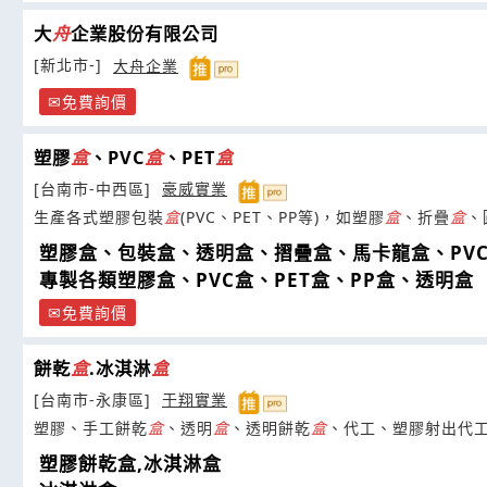
大
舟
企業股份有限公司
[新北市-]
大舟企業
免費詢價
塑膠
盒
、PVC
盒
、PET
盒
[台南市-中西區]
豪威實業
生產各式塑膠包裝
盒
(PVC、PET、PP等)，如塑膠
盒
、折疊
盒
、
塑膠盒、包裝盒、透明盒、摺疊盒、馬卡龍盒、PV
專製各類塑膠盒、PVC盒、PET盒、PP盒、透明盒
免費詢價
餅乾
盒
.冰淇淋
盒
[台南市-永康區]
于翔實業
塑膠、手工餅乾
盒
、透明
盒
、透明餅乾
盒
、代工、塑膠射出代
塑膠餅乾盒,冰淇淋盒