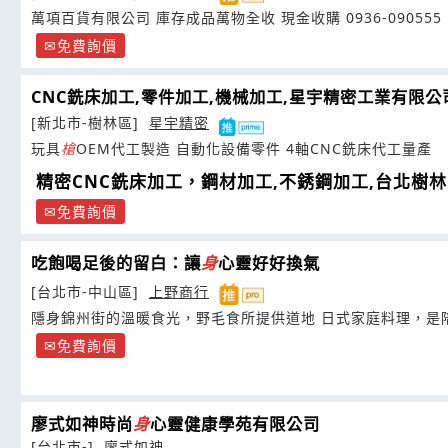
萬項百貨有限公司 庫存成品萬物全收 現金收購 0936-090555
免費詢價
CNC銑床加工,零件加工,機械加工,星宇精密工業有限公
[新北市-樹林區]
星宇精密
玩具
槍
OEM代工製造 自動化設備零件 4軸CNC銑床代工量產
精密CNC銑床加工，鋼材加工,不銹鋼加工,台北樹林
免費詢價
吃飽喝足後的留白：讓
身
心靈好好換氣
[台北市-中山區]
上野商行
隱身錦州街的溫暖食光，野毛食所提供道地 日式家庭料理，是
免費詢價
廖式如神時尚
身
心靈健康學苑有限公司
[台北市-]
廖式如神