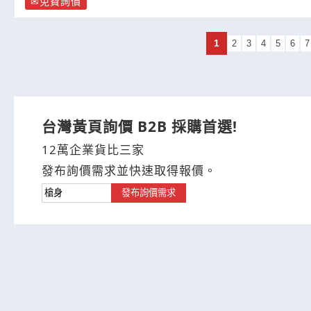
免費詢價
1
2
3
4
5
6
7
台灣黃頁詢價 B2B 採購首選!
12萬企業貨比三家
發布詢價需求並快速取得報價。
發布詢價需求