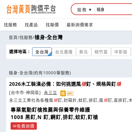
服務
找服務
找產品
找報價
最新詢價需求
槍身-全台灣
首頁
/
找服務
/
選擇地區 :
全台灣
台北基隆
新北
桃竹苗
中彰投
槍身-全台灣
(約有10000筆服務)
2026木工裝潢必備：如何挑選風
槍
釘、規格與釘
槍
[台中市-神岡區]
永三立
永三立工業社為各種風
槍
釘,封箱針,蚊釘,排釘,風
槍
釘,直排釘,
專業氣動釘槍推薦與保養零件維護
1008 黑釘,N 釘,鋼釘,排釘,蚊釘,釘槍
免費詢價