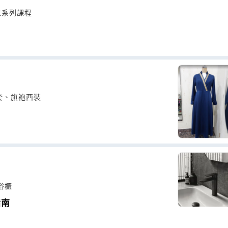
生系列課程
套、旗袍西裝
浴櫃
指南