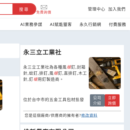
管理中心
加入我們
搜尋
免費詢價
AI業務參謀
AI賦能獵客
永久行銷網
付費服務
永三立工業社
永三立工業社為各種風
槍
釘,封箱
針,蚊釘,排釘,風
槍
釘,直排釘,木工
針,釘
槍
用釘製造商。
公司
立即
位於台中市的五金工具包材批發
介紹
詢價
您是這個廠商/供應商的擁有者?
修改資料