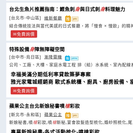
台北生魚片推薦指南：鰹魚刺
身
與日式刺
身
料理魅力
[台北市-中山區]
維新餐廳
結合傳統技法與當代美感的日式餐廳，將「慢食 × 慢飲」的精
免費詢價
特殊設備
身
障無障礙空間
[台中市-烏日區]
漸隆電機
公司、工廠、大樓、家庭水電工程 排（給）水系統、室內配線
幸福美滿分期低利率貸款築夢專案
雅光家電城經銷商 歐式系統櫃、廚具、廚房設備、
免費詢價
蘋果公主台北新娘秘書噴
槍
彩妝
[新北市-永和區]
蘋果公主
新娘秘書,噴
槍
彩妝,噴
槍
新秘,宴會妝髮造型梳化,婚紗照梳化,
專業新娘秘書-各式活動梳化-噴槍彩妝