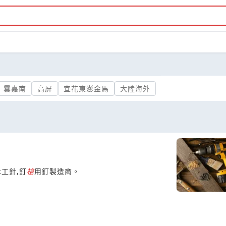
雲嘉南
高屏
宜花東澎金馬
大陸海外
木工針,釘
槍
用釘製造商。