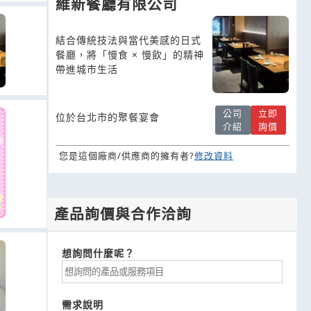
維新餐廳有限公司
結合傳統技法與當代美感的日式
餐廳，將「慢食 × 慢飲」的精神
帶進城市生活
公司
立即
位於台北市的聚餐宴會
介紹
詢價
您是這個廠商/供應商的擁有者?
修改資料
產品詢價與合作洽詢
想詢問什麼呢？
需求說明