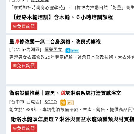
「廖式如神時尚身心靈學苑」，目標致力推動自然「能量」養
【經絡木輪培訓】含木輪、６小時培訓課程
免費詢價
量
身
修改獨一無二合身旗袍、改良式旗袍
[台北市-內湖區]
僖瑩男女
專營男女衣褲修改25年豐富經驗，師承日本修改技術，大衣外
免費詢價
衛浴設備推薦｜霧黑、
槍
灰淋浴系統打造質感浴室
[台中市-西屯區]
SOTO
創立於1989年，專精衛浴設備研發、生產、銷售，提供高品質
衛浴水龍頭怎麼選？淋浴與面盆水龍頭種類與材質
免費詢價