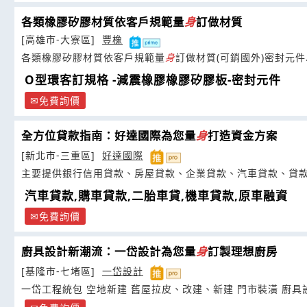
各類橡膠矽膠材質依客戶規範量
身
訂做材質
[高雄市-大寮區]
豐橡
各類橡膠矽膠材質依客戶規範量
身
訂做材質(可銷國外)密封元件
O型環客訂規格 -減震橡膠橡膠矽膠板-密封元件
免費詢價
全方位貸款指南：好達國際為您量
身
打造資金方案
[新北市-三重區]
好達國際
主要提供銀行信用貸款、房屋貸款、企業貸款、汽車貸款、貸
汽車貸款,購車貸款,二胎車貸,機車貸款,原車融資
免費詢價
廚具設計新潮流：一岱設計為您量
身
訂製理想廚房
[基隆市-七堵區]
一岱設計
一岱工程統包 空地新建 舊屋拉皮、改建、新建 門市裝潢 廚具