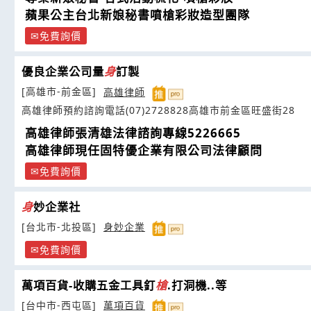
蘋果公主台北新娘秘書噴槍彩妝造型團隊
免費詢價
優良企業公司量
身
訂製
[高雄市-前金區]
高雄律師
高雄律師預約諮詢電話(07)2728828高雄市前金區旺盛街28
高雄律師張清雄法律諮詢專線5226665
高雄律師現任固特優企業有限公司法律顧問
免費詢價
身
妙企業社
[台北市-北投區]
身妙企業
免費詢價
萬項百貨-收購五金工具釘
槍
.打洞機..等
[台中市-西屯區]
萬項百貨