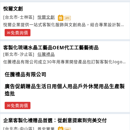
悅爾文創
[台北市-士林區]
悅爾文創
悅爾企業提供一站式客製化服飾與文創商品，結合專業設計製
造，協助企業展現品牌文化與團隊凝聚力
免費詢價
客製化琉璃水晶工藝品OEM代工工藝藝術品
[新北市-汐止區]
任騰禮品
任騰禮品有限公司成立30年用專業開發產品包訂製客製化logo
紀
念品
戶外休閒運動運品環保用品
任騰禮品有限公司
廣告促銷贈品生活日用個人用品戶外休閒用品生產製
造批
免費詢價
企業客製化禮贈品首選：從創意提案到完美交付
[台北市-中山區]
景忠實業