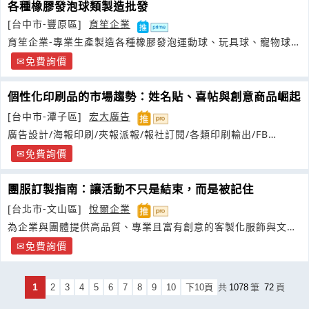
各種橡膠發泡球類製造批發
[台中市-豐原區]
育笙企業
育笙企業-專業生產製造各種橡膠發泡運動球、玩具球、寵物球、
棒壘球
免費詢價
個性化印刷品的市場趨勢：姓名貼、喜帖與創意商品崛起
[台中市-潭子區]
宏大廣告
廣告設計/海報印刷/夾報派報/報社訂閱/各類印刷輸出/FB
Google
免費詢價
團服訂製指南：讓活動不只是結束，而是被記住
[台北市-文山區]
悅爾企業
為企業與團體提供高品質、專業且富有創意的客製化服飾與文創
商品，
免費詢價
1
2
3
4
5
6
7
8
9
10
下10頁
共
1078
筆
72
頁