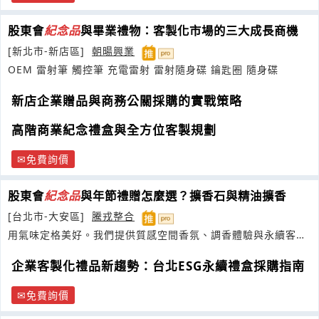
股東會
紀念品
與畢業禮物：客製化市場的三大成長商機
[新北市-新店區]
朝暘興業
OEM 雷射筆 觸控筆 充電雷射 雷射隨身碟 鑰匙圈 隨身碟
新店企業贈品與商務公關採購的實戰策略
高階商業紀念禮盒與全方位客製規劃
免費詢價
股東會
紀念品
與年節禮贈怎麼選？擴香石與精油擴香
[台北市-大安區]
騰戎整合
用氣味定格美好。我們提供質感空間香氛、調香體驗與永續客製
禮品，
企業客製化禮品新趨勢：台北ESG永續禮盒採購指南
免費詢價