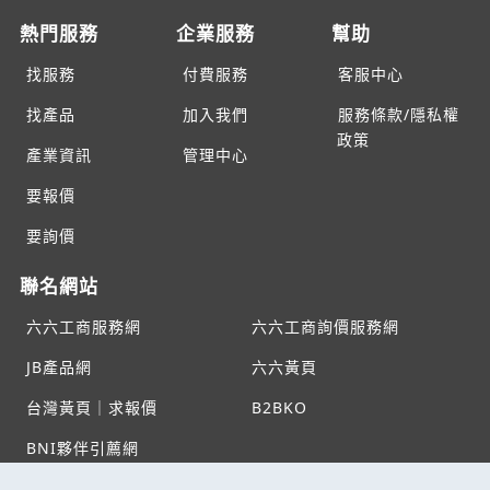
熱門服務
企業服務
幫助
找服務
付費服務
客服中心
找產品
加入我們
服務條款/隱私權
政策
產業資訊
管理中心
要報價
要詢價
聯名網站
六六工商服務網
六六工商詢價服務網
JB產品網
六六黃頁
台灣黃頁｜求報價
B2BKO
BNI夥伴引薦網