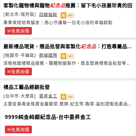
客製化寵物禮與寵物
紀念品
推薦：留下毛小孩最珍貴的回
[新北市-瑞芳區]
四腳貓殿
專業英短培育貓舍｜用心守護每一位毛小孩的幸福起點
免費詢價
最新禮品現貨、贈品批發與客製化
紀念品
：打造專屬品牌
的最佳選擇
[桃園市-平鎮區]
群緯國際
深根桃園禮贈品服務，團體制服製作，獎盃獎牌禮贈品批發零
售。
免費詢價
禮品工藝品經銷批發
[台中市-大里區]
晏昇金工
主要從事黃金珠寶金屬徽章.獎牌.紀念幣.胸章.識別證製造產品之
客製化生產設計專業製造
9999純金純銀紀念品-台中晏昇金工
免費詢價