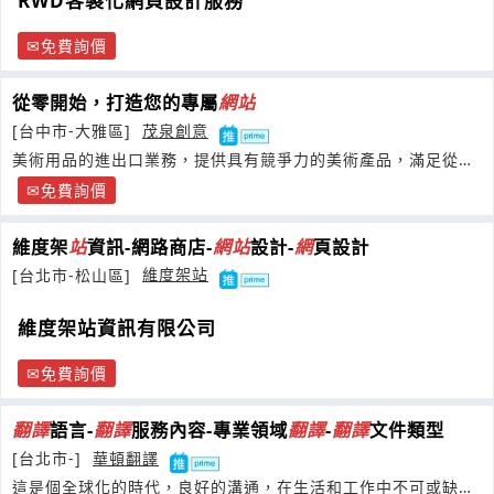
RWD客製化網頁設計服務
免費詢價
從零開始，打造您的專屬
網
站
[台中市-大雅區]
茂泉創意
美術用品的進出口業務，提供具有競爭力的美術產品，滿足從專
業藝術家到業餘愛好者的各種需求
免費詢價
維度架
站
資訊-網路商店-
網
站
設計-
網
頁設計
[台北市-松山區]
維度架站
維度架站資訊有限公司
免費詢價
翻譯
語言-
翻譯
服務內容-專業領域
翻譯
-
翻譯
文件類型
[台北市-]
華頓翻譯
這是個全球化的時代，良好的溝通，在生活和工作中不可或缺，