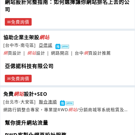
網站設計完整指南：如何選擇讓你網站排名上去的公
司
免費詢價
協助企業主架設
網
站
[台中市-南屯區]
亞偲諾
網
頁設計 |
網
站
設計 | 網路開店 | 台中
網
頁設計推薦
亞偲諾科技有限公司
免費詢價
免費
網
站
設計+SEO
[台北市-大安區]
聯合澳順
網路行銷整合專家，專業提RWD
網
站
/分銷商城等系統租賃及客
製化APP設計開發服務。
幫你提升網站流量