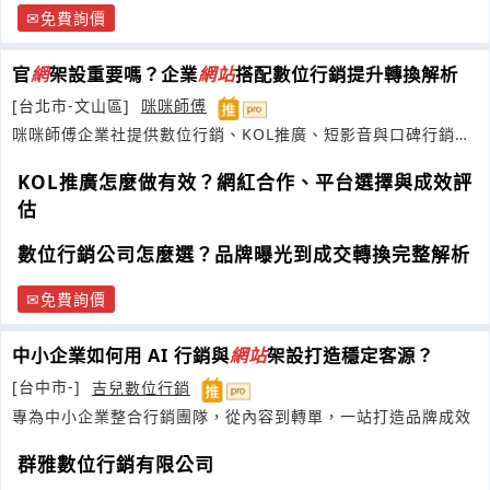
免費詢價
官
網
架設重要嗎？企業
網
站
搭配數位行銷提升轉換解析
[台北市-文山區]
咪咪師傅
咪咪師傅企業社提供數位行銷、KOL推廣、短影音與口碑行銷服
務
KOL推廣怎麼做有效？網紅合作、平台選擇與成效評
估
數位行銷公司怎麼選？品牌曝光到成交轉換完整解析
免費詢價
中小企業如何用 AI 行銷與
網
站
架設打造穩定客源？
[台中市-]
吉兒數位行銷
專為中小企業整合行銷團隊，從內容到轉單，一站打造品牌成效
群雅數位行銷有限公司