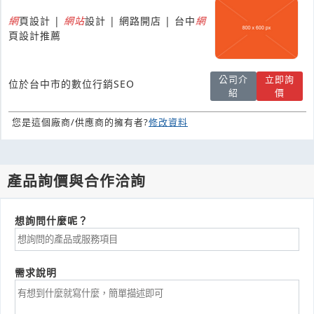
網
頁設計 |
網
站
設計 | 網路開店 | 台中
網
頁設計推薦
公司介
立即詢
位於台中市的數位行銷SEO
紹
價
您是這個廠商/供應商的擁有者?
修改資料
產品詢價與合作洽詢
想詢問什麼呢？
需求說明