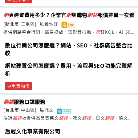
網
頁建置費用多少？企業官
網
與購物
網
站
報價差異一次看
[新北市-三重區]
維維你好
提供網路整合行銷、廣告投放、短影音拍攝、
網
紅KOL、AI SEO
及
網
站
建置服務。
數位行銷公司怎麼選？網站、SEO、社群廣告整合比
較
網站建置公司怎麼選？費用、流程與SEO功能完整解
析
免費詢價
翻譯
服務口譯服務
[台北市-中山區]
后冠文
后冠
翻譯
社提供高品質英文
翻譯
、韓文
翻譯
、日文
翻譯
、德文
翻
譯
、法文
翻譯
等32多國專業母語
翻譯
后冠文化事業有限公司