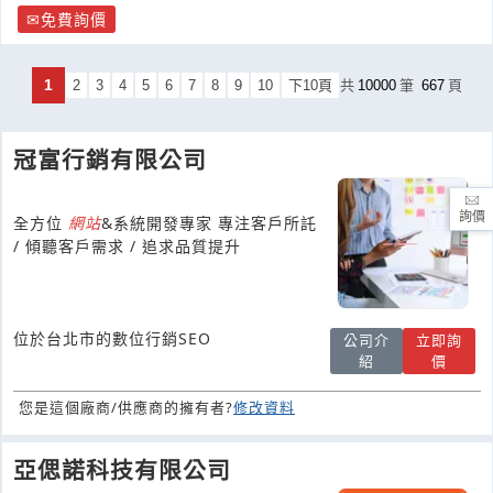
免費詢價
1
2
3
4
5
6
7
8
9
10
下10頁
共
10000
筆
667
頁
冠富行銷有限公司
詢價
全方位
網
站
&系統開發專家 專注客戶所託
/ 傾聽客戶需求 / 追求品質提升
位於台北市的數位行銷SEO
公司介
立即詢
紹
價
您是這個廠商/供應商的擁有者?
修改資料
亞偲諾科技有限公司