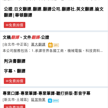
打破語言與專業領域的隔閡
公證.日文翻譯.翻譯.翻譯公司.翻譯社.英文翻譯.論文
翻譯|華頓翻譯
免費詢價
文稿
翻譯
、文件
翻譯
-公證
[台北市-中正區]
萬大翻譯
本公司服務包括：1.承譯世界各國工商、機械電腦、科技資料、
判決書
判決書翻譯
字幕、翻譯
免費詢價
專業口譯-專業筆譯-專業筆譯-聽打排版-影音字幕
[新北市-土城區]
鉦昱物業
免費詢價