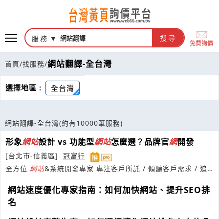
服務
搜尋
免費詢價
網站翻譯-全台灣
首頁
/
找服務
/
選擇地區 :
全台灣
網站翻譯-全台灣
(約有10000筆服務)
形象
網
站
設計 vs 功能型
網
站
怎麼選？品牌官
網
開發
[台北市-信義區]
冠富行
全方位
網
站
&系統開發專家 專注客戶所託 / 傾聽客戶需求 / 追
求品質提升
網站速度優化專家指南：如何加快網站、提升SEO排
名