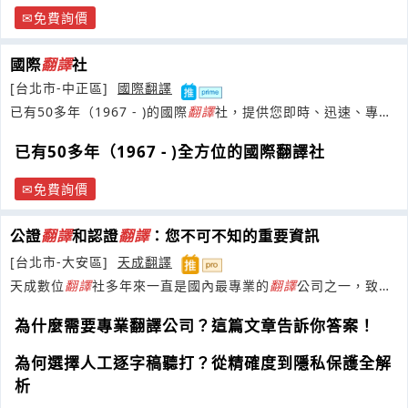
免費詢價
國際
翻譯
社
[台北市-中正區]
國際翻譯
已有50多年（1967 - )的國際
翻譯
社，提供您即時、迅速、專
業、優良的
翻譯
及相關服務
已有50多年（1967 - )全方位的國際翻譯社
免費詢價
公證
翻譯
和認證
翻譯
：您不可不知的重要資訊
[台北市-大安區]
天成翻譯
天成數位
翻譯
社多年來一直是國內最專業的
翻譯
公司之一，致力
於
翻譯
、口譯、
翻譯
公證等業務
為什麼需要專業翻譯公司？這篇文章告訴你答案！
為何選擇人工逐字稿聽打？從精確度到隱私保護全解
析