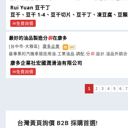
Rui Yuan 豆干丁
豆干、豆干 1-4、豆干切片、豆干丁、凍豆腐、豆
免費詢價
最好的油品製造分
裝
在康多
[台中市-大雅區]
康多企業
最專業的汽機車競技用油.工業油品.調配.分
裝
.設計.油品外銷合
康多企業社宏國潤滑油有限公司
免費詢價
1
2
3
4
5
6
7
台灣黃頁詢價 B2B 採購首選!