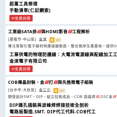
起重工具修理
手動滑車(仁記鋼索)
免費詢價
工業級SATA排
線
與HDMI影音
線
工程解析
[基隆市-中山區]
金淶
專注客製化電子線材與連接器製造，整合兩岸生產基地，提供O
工業供電的物理防護線：大電流電源線與配線加工
金淶電子有限公司
免費詢價
COB裸晶封裝、金
線
打
線
與先進微電子組裝
[台中市-大肚區]
金三元
開發設計SMT、DIP、組立包裝成品、COB 固晶焊
線
,OSC金
線
DIP通孔插裝與波峰焊焊接技術全剖析
電路板製造.SMT. DIP代工代料.COB代工