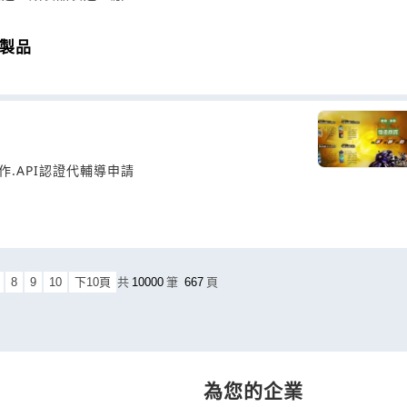
類製品
作.API認證代輔導申請
8
9
10
下10頁
共
10000
筆
667
頁
為您的企業