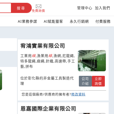
管理中心
加入我們
搜尋
免費詢價
AI業務參謀
AI賦能獵客
永久行銷網
付費服務
宥鴻實業有限公司
工業用
線
,漁業用
線
,漁網,尼龍繩,
特多龍繩,麻繩,針織,高速帶,手工
藝,拼布
位於彰化縣的非金屬工具製造代
公司
立即
理
介紹
詢價
您是這個廠商/供應商的擁有者?
修改資料
恩嘉國際企業有限公司