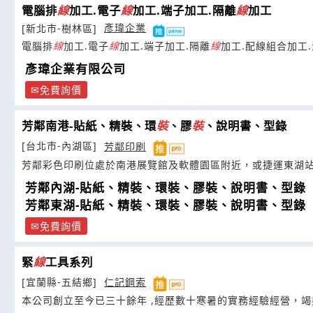
電腦排
線
加工.電子
線
加工.端子加工.隔離
線
加工
[新北市-樹林區]
彥瑋企業
電腦排
線
加工.電子
線
加工.端子加工.隔離
線
加工.配線組合加工
彥瑋企業有限公司
免費詢價
芳鄰南港-貼紙、精裝、環
裝
、膠
裝
、說明書、型錄
[台北市-內湖區]
芳鄰印刷
芳鄰彩色印刷位處於南港展覽館及軟體園區附近，或捷運東湖站
芳鄰內湖-貼紙、精裝、環裝、膠裝、說明書、型錄
芳鄰東湖-貼紙、精裝、環裝、膠裝、說明書、型錄
免費詢價
緊
線
工具系列
[宜蘭縣-五結鄉]
仁記鋼索
本公司創立至今已三十餘年 ,經歷數十寒暑的實務經驗經營，