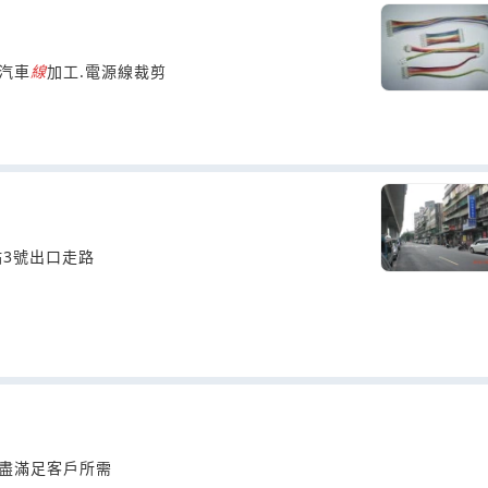
.汽車
線
加工.電源線裁剪
3號出口走路
竭盡滿足客戶所需