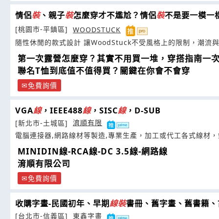
情侶
裝
、親子
裝
怎麼穿才不尷尬？情侶
裝
不是要一模一
[桃園市-平鎮區]
WOODSTUCK
隨性休閒的款式設計 讓WoodStuck不受風格上的限制，潮流
第一次露營怎麼穿？其實不用買一堆，穿搭指南一
聯名T恤到底值不值得買？關鍵在你會不會穿
免費詢價
VGA
線
，IEEE488
線
，SISC
線
，D-SUB
[新北市-土城區]
淯順有限
電腦連接器,網路線材等製造,專業生產，加工或代工各式線材
MINIDIN線-RCA線-DC 3.5線-網路線
淯順有限公司
免費詢價
收購字畫-民國初年、早期
線
裝
書冊、舊字畫、舊書籍、
[台北市-信義區]
東鑫字畫