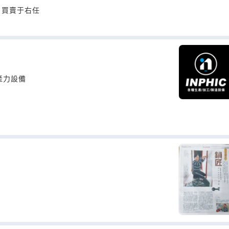
；買賣于右任
產力設備