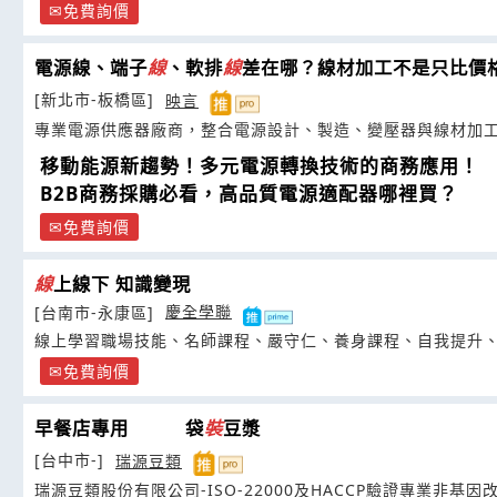
免費詢價
電源線、端子
線
、軟排
線
差在哪？線材加工不是只比價
[新北市-板橋區]
映言
專業電源供應器廠商，整合電源設計、製造、變壓器與線材加
移動能源新趨勢！多元電源轉換技術的商務應用！
B2B商務採購必看，高品質電源適配器哪裡買？
免費詢價
線
上線下 知識變現
[台南市-永康區]
慶全學聯
線上學習職場技能、名師課程、嚴守仁、養身課程、自我提升
免費詢價
早餐店專用 袋
裝
豆漿
[台中市-]
瑞源豆類
瑞源豆類股份有限公司-ISO-22000及HACCP驗證專業非基