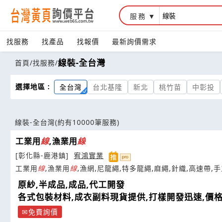
服務
找服務
找產品
找報價
最新詢價需求
線裝-全台灣
首頁
/
找服務
/
選擇地區 :
全台灣
台北基隆
新北
桃竹苗
中彰投
線裝-全台灣
(約有10000筆服務)
工業用
線
,漁業用
線
[彰化縣-鹿港鎮]
宥鴻實業
工業用
線
,漁業用
線
,漁網,尼龍繩,特多龍繩,麻繩,針織,高速帶,
原紗,半成品,成品,代工開發
各式包裝材料,成衣副料現貨提供,打樣開發迅速,價
免費詢價