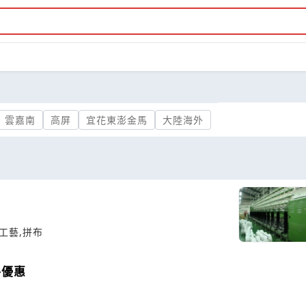
雲嘉南
高屏
宜花東澎金馬
大陸海外
手工藝,拼布
格優惠