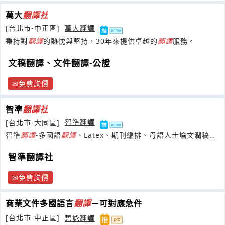
萬大
翻譯
社
[台北市-中正區]
萬大翻譯
秉持對
翻譯
的熱忱與堅持，30年來提供卓越的
翻譯
服務。
文稿翻譯、文件翻譯-公證
免費詢價
智準
翻譯
社
[台北市-大同區]
智準翻譯
智準
翻譯
-多國語
翻譯
、Latex、期刊編排、母語人士論文潤稿修
改、口譯，專業誠信、品質保固。
智準翻譯社
免費詢價
商業文件多國語言
翻譯
－可對應急件
[台北市-中正區]
碧詠翻譯