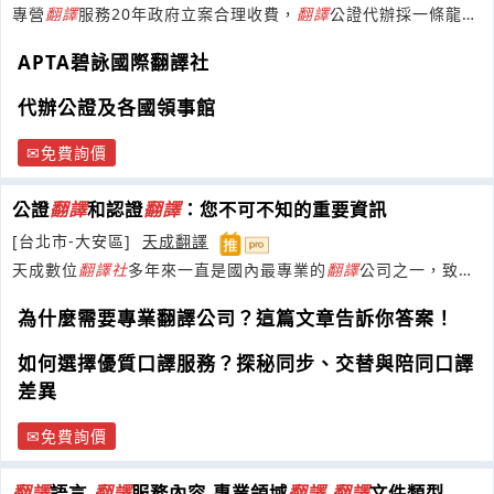
專營
翻譯
服務20年政府立案合理收費，
翻譯
公證代辦採一條龍服
務，滿足您多元
翻譯
需求歡迎洽詢！
APTA碧詠國際翻譯社
代辦公證及各國領事館
免費詢價
公證
翻譯
和認證
翻譯
：您不可不知的重要資訊
[台北市-大安區]
天成翻譯
天成數位
翻譯
社
多年來一直是國內最專業的
翻譯
公司之一，致力
於
翻譯
、口譯、
翻譯
公證等業務
為什麼需要專業翻譯公司？這篇文章告訴你答案！
如何選擇優質口譯服務？探秘同步、交替與陪同口譯
差異
免費詢價
翻譯
語言-
翻譯
服務內容-專業領域
翻譯
-
翻譯
文件類型