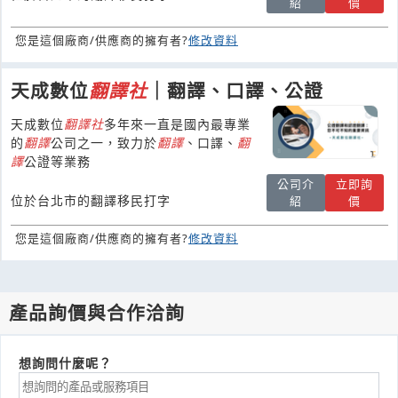
紹
價
您是這個廠商/供應商的擁有者?
修改資料
天成數位
翻譯
社
｜翻譯、口譯、公證
天成數位
翻譯
社
多年來一直是國內最專業
的
翻譯
公司之一，致力於
翻譯
、口譯、
翻
譯
公證等業務
公司介
立即詢
位於台北市的翻譯移民打字
紹
價
您是這個廠商/供應商的擁有者?
修改資料
產品詢價與合作洽詢
想詢問什麼呢？