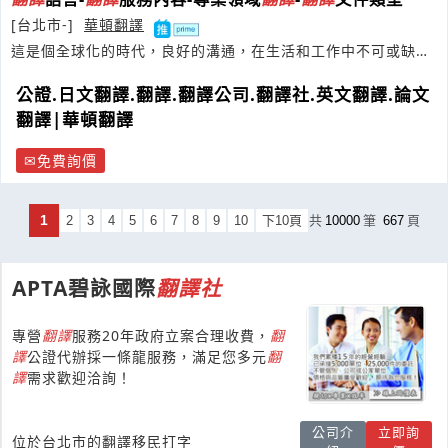
[台北市-]
華頓翻譯
這是個全球化的時代，良好的溝通，在生活和工作中不可或缺，
打破語言與專業領域的隔閡
公證.日文翻譯.翻譯.翻譯公司.翻譯社.英文翻譯.論文
翻譯|華頓翻譯
免費詢價
1
2
3
4
5
6
7
8
9
10
下10頁
共
10000
筆
667
頁
APTA碧詠國際
翻譯
社
專營
翻譯
服務20年政府立案合理收費，
翻
譯
公證代辦採一條龍服務，滿足您多元
翻
譯
需求歡迎洽詢！
公司介
立即詢
位於台北市的翻譯移民打字