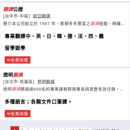
翻譯
公證
[台中市-中區]
歐亞翻譯
簡介本公司創立於 1987 年，累積多年豐富之
翻譯
經驗，網羅精
通世界各國語言之專業資深
專業翻譯中、英、日、韓、德、法、西、義
留學遊學
免費詢價
透明
翻譯
[台北市-信義區]
透明翻譯
透明
翻譯
將超過600名的專業譯者群按專長與資歷有效分類，提
供業界獨家的保固賠償與售後服務。
多種語言；各類文件口筆譯。
免費詢價