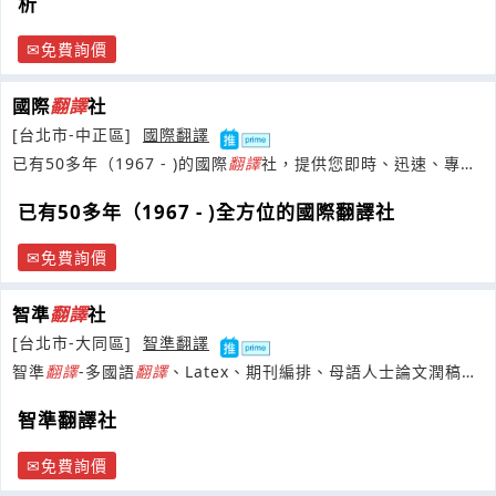
析
免費詢價
國際
翻譯
社
[台北市-中正區]
國際翻譯
已有50多年（1967 - )的國際
翻譯
社，提供您即時、迅速、專
業、優良的
翻譯
及相關服務
已有50多年（1967 - )全方位的國際翻譯社
免費詢價
智準
翻譯
社
[台北市-大同區]
智準翻譯
智準
翻譯
-多國語
翻譯
、Latex、期刊編排、母語人士論文潤稿修
改、口譯，專業誠信、品質保固。
智準翻譯社
免費詢價