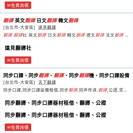
免費詢價
翻譯
英文
翻譯
日文
翻譯
韓文
翻譯
[台北市-大安區]
遠見翻譯
翻譯
翻譯
社 英文
翻譯
日文
翻譯
韓文
翻譯
德文
翻譯
法文
翻譯
論
文
翻譯
合約
翻譯
遠見翻譯社
免費詢價
同步口譯、同步
翻譯
、
翻譯
、同步
翻譯
機、同步口譯設備
[台北市-大安區]
天下翻譯
同步口譯,同步口譯設備租借,同步
翻譯
,同声传译,
翻譯
,公證,奖励
旅游筹划,專利
翻譯
,逐字稿
同步翻譯、同步口譯器材租借、翻譯、公證
同步翻譯、同步口譯器材租借、翻譯、公證
免費詢價