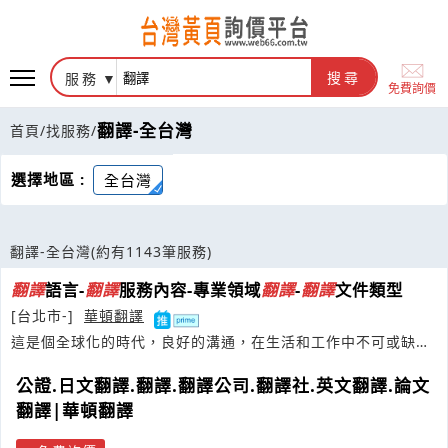
服務
搜尋
免費詢價
翻譯-全台灣
首頁
/
找服務
/
選擇地區 :
全台灣
翻譯-全台灣
(約有1143筆服務)
翻譯
語言-
翻譯
服務內容-專業領域
翻譯
-
翻譯
文件類型
[台北市-]
華頓翻譯
這是個全球化的時代，良好的溝通，在生活和工作中不可或缺，
打破語言與專業領域的隔閡
公證.日文翻譯.翻譯.翻譯公司.翻譯社.英文翻譯.論文
翻譯|華頓翻譯