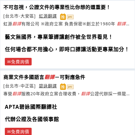
不可忽視，公證文件的專業性比你想的還重要！
[台北市-大安區]
虹源翻譯
虹源
翻譯
有限公司 ※政府立案 負責保密※創立於1980年
翻譯
公
會證號：020
藝文無國界，專業筆譯讓創作被全世界看見！
任何場合都不用擔心，即時口譯讓活動更專業加分！
免費詢價
商業文件多國語言
翻譯
－可對應急件
[台北市-中正區]
碧詠翻譯
專營
翻譯
服務20年政府立案合理收費，
翻譯
公證代辦採一條龍服
務，滿足您多元
翻譯
需求歡迎洽詢！
APTA碧詠國際翻譯社
代辦公證及各國領事館
免費詢價