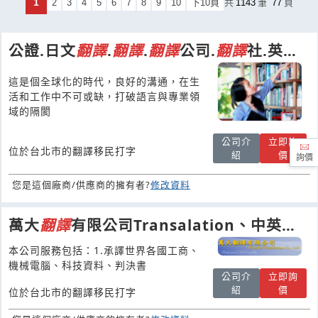
1
2
3
4
5
6
7
8
9
10
下10頁
共
1143
筆
77
頁
公證.日文
翻譯
.
翻譯
.
翻譯
公司.
翻譯
社.英文
翻譯
.論文
翻譯
|華頓
翻譯
這是個全球化的時代，良好的溝通，在生
活和工作中不可或缺，打破語言與專業領
域的隔閡
公司介
立即詢
位於台北市的翻譯移民打字
紹
價
詢價
您是這個廠商/供應商的擁有者?
修改資料
萬大
翻譯
有限公司Transalation、中英文
專業
翻譯
、判決書
翻譯
本公司服務包括：1.承譯世界各國工商、
機械電腦、科技資料、判決書
公司介
立即詢
紹
價
位於台北市的翻譯移民打字