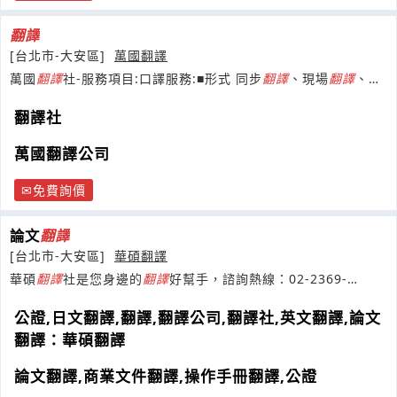
翻譯
[台北市-大安區]
萬國翻譯
萬國
翻譯
社-服務項目:口譯服務:■形式 同步
翻譯
、現場
翻譯
、陪
同
翻譯
、國際會議
翻譯社
萬國翻譯公司
免費詢價
論文
翻譯
[台北市-大安區]
華碩翻譯
華碩
翻譯
社是您身邊的
翻譯
好幫手，諮詢熱線：02-2369-
0931。本
翻譯
社提供公證、英
公證,日文翻譯,翻譯,翻譯公司,翻譯社,英文翻譯,論文
翻譯：華碩翻譯
論文翻譯,商業文件翻譯,操作手冊翻譯,公證