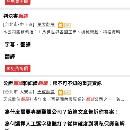
免費詢價
判決書
翻譯
[台北市-中正區]
萬大翻譯
本公司服務包括：1.承譯世界各國工商、機械電腦、科技資料、
判決書
字幕、翻譯
翻譯
免費詢價
公證
翻譯
和認證
翻譯
：您不可不知的重要資訊
[台北市-大安區]
天成翻譯
天成數位
翻譯
社多年來一直是國內最專業的
翻譯
公司之一，致力
於
翻譯
、口譯、
翻譯
公證等業務
為什麼需要專業翻譯公司？這篇文章告訴你答案！
為何選擇人工逐字稿聽打？從精確度到隱私保護全解