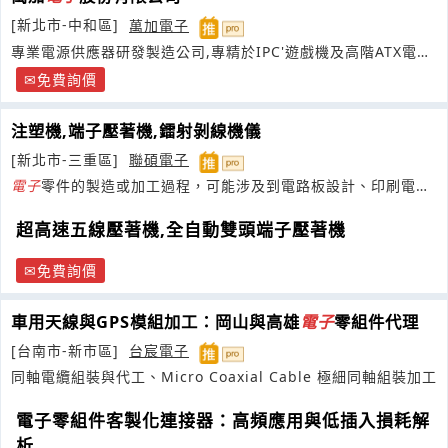
[新北市-中和區]
萬加電子
專業電源供應器研發製造公司,專精於IPC'遊戲機及高階ATX電源
供應器
免費詢價
注塑機,端子壓著機,鐳射剝線機儀
[新北市-三重區]
聯碩電子
電子
零件的製造或加工過程，可能涉及到電路板設計、印刷電路
板（PCB）製造、焊接等
超高速五線壓著機,全自動雙頭端子壓著機
免費詢價
車用天線與GPS模組加工：岡山與高雄
電子
零組件代理
[台南市-新市區]
台宸電子
同軸電纜組裝與代工、Micro Coaxial Cable 極細同軸組裝加工
電子零組件客製化連接器：高頻應用與低插入損耗解
析