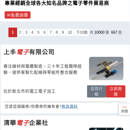
專業經銷全球各大知名品牌之電子零件貿易商
免費詢價
1
2
3
4
5
6
7
8
9
10
下10頁
共
10000
筆
667
頁
上丰
電子
有限公司
專注線材與電纜製造，三十年工程團隊經
驗，提供客製化配線與零組件整合服務
公司介
立即詢
位於新北市的電工電子加工
紹
價
您是這個廠商/供應商的擁有者?
修改資料
詢價
清華
電子
企業社