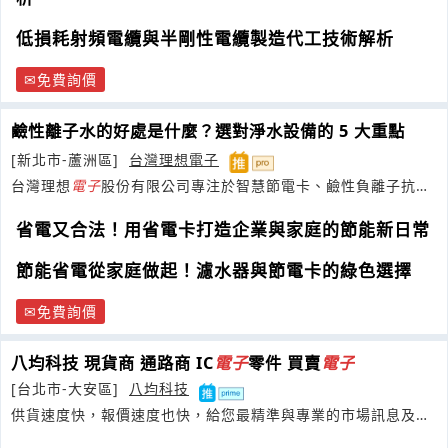
低損耗射頻電纜與半剛性電纜製造代工技術解析
免費詢價
鹼性離子水的好處是什麼？選對淨水設備的 5 大重點
[新北市-蘆洲區]
台灣理想電子
台灣理想
電子
股份有限公司專注於智慧節電卡、鹼性負離子抗菌
液、健康機能鞋墊等節能環保產品。
省電又合法！用省電卡打造企業與家庭的節能新日常
節能省電從家庭做起！濾水器與節電卡的綠色選擇
免費詢價
八均科技 現貨商 通路商 IC
電子
零件 買賣
電子
[台北市-大安區]
八均科技
供貨速度快，報價速度也快，給您最精準與專業的市場訊息及分
析預測