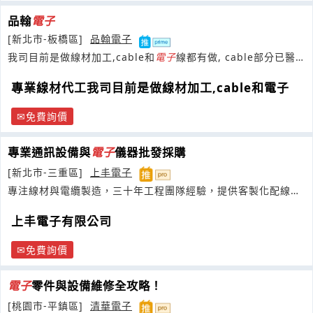
品翰
電子
[新北市-板橋區]
品翰電子
我司目前是做線材加工,cable和
電子
線都有做, cable部分已醫
療線/軍規/防水接頭
專業線材代工我司目前是做線材加工,cable和電子
免費詢價
專業通訊設備與
電子
儀器批發採購
[新北市-三重區]
上丰電子
專注線材與電纜製造，三十年工程團隊經驗，提供客製化配線與
零組件整合服務
上丰電子有限公司
免費詢價
電子
零件與設備維修全攻略！
[桃園市-平鎮區]
清華電子