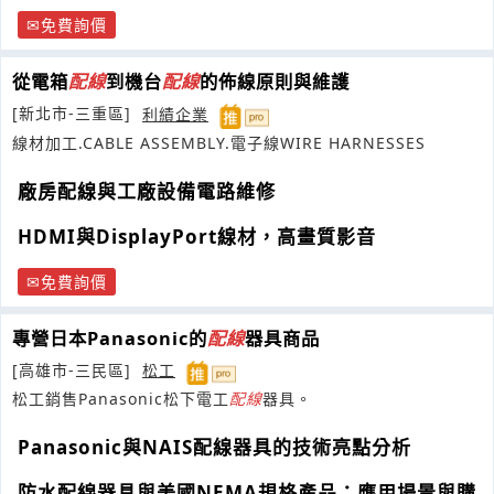
免費詢價
從電箱
配線
到機台
配線
的佈線原則與維護
[新北市-三重區]
利績企業
線材加工.CABLE ASSEMBLY.電子線WIRE HARNESSES
廠房配線與工廠設備電路維修
HDMI與DisplayPort線材，高畫質影音
免費詢價
專營日本Panasonic的
配線
器具商品
[高雄市-三民區]
松工
松工銷售Panasonic松下電工
配線
器具。
Panasonic與NAIS配線器具的技術亮點分析
防水配線器具與美國NEMA規格產品：應用場景與購