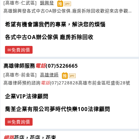
[高雄市-仁武區]
錦興發
高雄錦興發各式中古OA辦公傢俱.廠房拆除回收歡迎來店參觀選
購~
希望有機會讓我們的專業，解決您的煩惱
各式中古OA辦公傢俱 廠房拆除回收
免費詢價
高雄律師服務
電話
(07)5226665
[高雄市-前金區]
高雄律師
高雄律師預約諮詢
電話
(07)2728828高雄市前金區旺盛街28號
企業VIP法律顧問
喬荃企業有限公司夢時代快樂100法律顧問
免費詢價
網路
花店，花店，花束