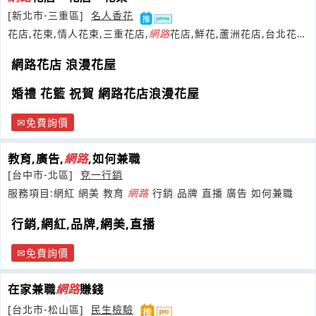
[新北市-三重區]
名人香花
花店,花束,情人花束,三重花店,
網路
花店,鮮花,蘆洲花店,台北花
店,盆栽,盆景,蘭花,蝴蝶蘭
網路花店 浪漫花屋
婚禮 花籃 祝賀 網路花店浪漫花屋
免費詢價
教育,廣告,
網路
,如何兼職
[台中市-北區]
兗一行銷
服務項目:網紅 網美 教育
網路
行銷 品牌 直播 廣告 如何兼職
行銷,網紅,品牌,網美,直播
免費詢價
在家兼職
網路
賺錢
[台北市-松山區]
民生檢驗