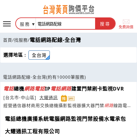
服務
搜尋
免費詢價
電話網路配線-全台灣
首頁
/
找服務
/
選擇地區 :
全台灣
電話網路配線-全台灣
(約有10000筆服務)
電話
總機
網路
電話
IP
電話
網路
建置門禁刷卡監視DVR
[台北市-中山區]
大耀通訊
經營通信器材商用交換總機攝影監視器擴大器門禁
網路
線路電源
線水電施工
電話總機廣播系統電腦網路監視門禁設備水電承包
大耀通訊工程有限公司