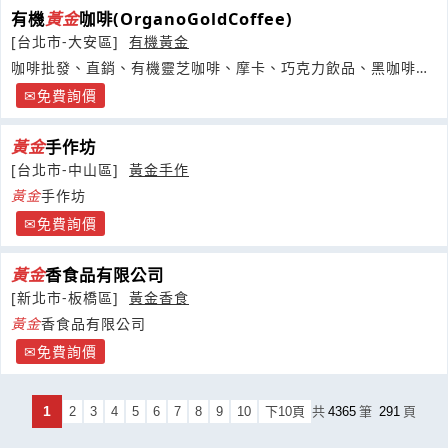
有機
黃金
咖啡(OrganoGoldCoffee)
[台北市-大安區]
有機黃金
咖啡批發、直銷、有機靈芝咖啡、摩卡、巧克力飲品、黑咖啡、
拿鐵、
免費詢價
黃金
手作坊
[台北市-中山區]
黃金手作
黃金
手作坊
免費詢價
黃金
香食品有限公司
[新北市-板橋區]
黃金香食
黃金
香食品有限公司
免費詢價
1
2
3
4
5
6
7
8
9
10
下10頁
共
4365
筆
291
頁