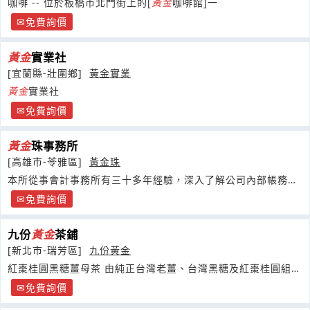
咖啡 -- 位於板橋市北門街上的[
黃金
咖啡館]一
免費詢價
黃金
實業社
[宜蘭縣-壯圍鄉]
黃金實業
黃金
實業社
免費詢價
黃金
珠事務所
[高雄市-苓雅區]
黃金珠
本所從事會計事務所有三十多年經驗，深入了解公司內部帳務作
業流程而能有效結合稅務申報作業
免費詢價
九份
黃金
茶鋪
[新北市-瑞芳區]
九份黃金
紅棗桂圓黑糖薑母茶 由純正台灣老薑、台灣黑糖及紅棗桂圓組
成。
免費詢價