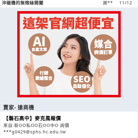
沖磁機的無熔絲開關
謝**
11/12
賣家- 搶商機
【磐石高中】麥克風報價
來自:新OO私OO石OO中O 詢價
***g0429@sphs.hc.edu.tw