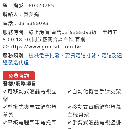
統一編號：80320785
聯絡人：吳美娟
電話：
03-5
3
5
5
093
服務時間：線上詢價;電話03-5355093週一至週五
9:00-18:30;開放廠商洽談合作,官網--
>>https://www.gmmall.com.tw
服務類別：
機械電子批發
、
資訊電腦批發
、
電腦及週
邊製造代理
免費咨詢
營業/服務項目
可移動式液晶電視立
自動化機台手臂支架
架
壁掛式夾桌式鍵盤螢
移動式電腦鍵盤螢幕
幕架
主機桌架
平板電腦架筆電托架
手臂式液晶電視壁掛