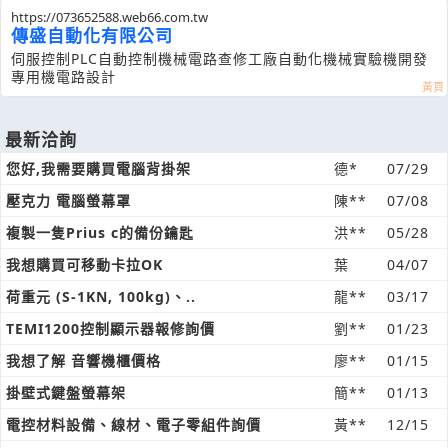
https://073652588.web66.com.tw
傳盛自動化有限公司
伺服控制PLC自動控制機械電路查修工廠自動化機械實驗機開發
專用機電路設計
最新洽詢
您好,我需要購買電腦背掛架
德*
07/29
壓克力 電腦螢幕罩
陳**
07/08
複製一隻Prius c的備份鑰匙
洪**
05/28
我想購買可移動卡拉OK
葉
04/07
荷重元 (S-1KN, 100kg)、..
龍**
03/17
TEMI1200控制顯示器報修詢價
劉**
01/23
我想了解 音響機櫃價格
廖**
01/15
掛壁式鍵盤螢幕架
簡**
01/13
電控材料設備、線材、電子零組件詢價
黃**
12/15