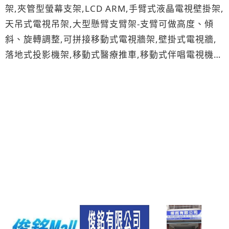
架,夾管型螢幕支架,LCD ARM,手臂式液晶電視壁掛架,
天吊式電視吊架,大型懸臂支臂架-支臂可做高度、傾
斜、旋轉調整,可拼接移動式電視牆架,壁掛式電視牆,
落地式投影機架,移動式醫療推車,移動式伴唱電視機
櫃,桌上型電視音響架,藍光博士,抗藍光液晶螢幕護目
鏡/貼,CPU主機架,喇叭三腳架,壁掛式喇叭架,喇叭立架
官網-->>https://www.gmmall.com.tw 歡迎來電洽
詢:03-5355093,移動式液晶電視架,視訊會議電視架,
觸控電視架,自動化機台手臂支架,鍵盤螢幕架,坐站兩
用式鍵盤螢幕架,IPad平板電腦支撐架,移動式電腦鍵
盤螢幕桌架,電腦螢幕架,導覽型電視立架,懸臂式電視
壁掛架,天吊式電視吊架,壁掛式大型懸臂支臂架,夾管
型螢幕支架,移動式電視牆架,互動式數位電子看板架,
投影機吊架,落地式投影機架,藍光博士代理商,抗藍光
液晶螢幕護目鏡,NB護目貼,喇叭立架,喇叭三腳架,環繞