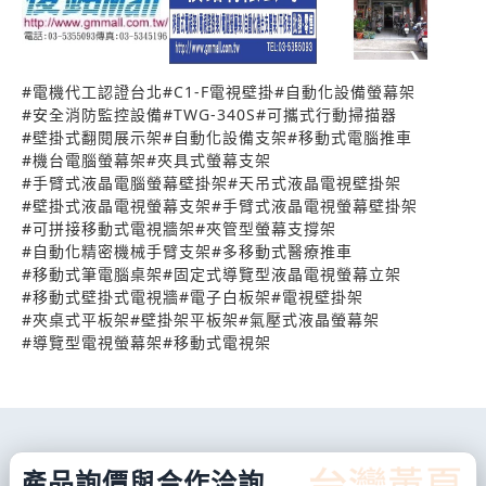
音響架,壁掛式喇叭架,移動式多功能機櫃,目錄文件展
示架,CPU主機架.
#
電機代工認證台北
#
C1-F電視壁掛
#
自動化設備螢幕架
#
安全消防監控設備
#
TWG-340S
#
可攜式行動掃描器
#
壁掛式翻閱展示架
#
自動化設備支架
#
移動式電腦推車
#
機台電腦螢幕架
#
夾具式螢幕支架
#
手臂式液晶電腦螢幕壁掛架
#
天吊式液晶電視壁掛架
#
壁掛式液晶電視螢幕支架
#
手臂式液晶電視螢幕壁掛架
#
可拼接移動式電視牆架
#
夾管型螢幕支撐架
#
自動化精密機械手臂支架
#
多移動式醫療推車
#
移動式筆電腦桌架
#
固定式導覽型液晶電視螢幕立架
#
移動式壁掛式電視牆
#
電子白板架
#
電視壁掛架
#
夾桌式平板架
#
壁掛架平板架
#
氣壓式液晶螢幕架
#
導覽型電視螢幕架
#
移動式電視架
產品詢價與合作洽詢