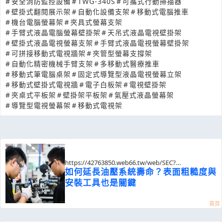
#
安全消防監控設備
#
TWG-340S
#
可攜式行動掃描器
#
壁掛式翻閱展示架
#
自動化設備支架
#
移動式電腦推車
#
機台電腦螢幕架
#
夾具式螢幕支架
#
手臂式液晶電腦螢幕壁掛架
#
天吊式液晶電視壁掛架
#
壁掛式液晶電視螢幕支架
#
手臂式液晶電視螢幕壁掛架
#
可拼接移動式電視牆架
#
夾管型螢幕支撐架
#
自動化精密機械手臂支架
#
多移動式醫療推車
#
移動式筆電腦桌架
#
固定式導覽型液晶電視螢幕立架
#
移動式壁掛式電視牆
#
電子白板架
#
電視壁掛架
#
夾桌式平板架
#
壁掛架平板架
#
氣壓式液晶螢幕架
#
導覽型電視螢幕架
#
移動式電視架
https://42763850.web66.tw/web/SEC?
postId=1352939
如何延長油壓系統壽命？表面粗糙度與
安裝工具也是關鍵