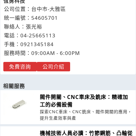
恆勇科技
公司位置：台中市-大雅區
統一編號：54605701
聯絡人：張光裕
電話：
04-2
5
6
6
5113
手機：
0921
3
4
5
184
服務時間：09:00AM - 6:00PM
免費咨詢
公司介紹
相關服務
閥件開關、CNC車床及銑床：精確加
工的必備設備
探索CNC車床、CNC銑床、閥件開關的應用，
提升生產效率與產
機械技術人員必讀：竹節鋼筋、凸輪從