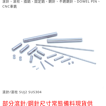
滾針、滾柱、插銷、固定銷、鋼針、不銹鋼針、DOWEL PIN、
CNC車銑
滾針/滾柱 SUJ2 SUS304
部分滾針/鋼針尺寸常態備料現貨供