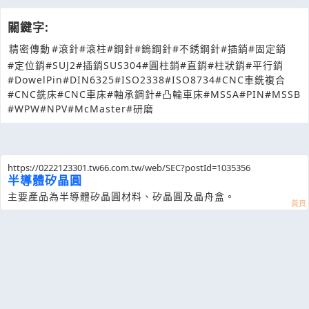
關鍵字:
精密傳動
#滾針
#滾柱
#鋼針
#鎢鋼針
#不銹鋼針
#插銷
#固定銷
#定位銷
#SUJ2
#插銷SUS304
#圓柱銷
#直銷
#柱狀銷
#平行銷
#DowelPin
#DIN6325
#ISO2338
#ISO8734
#CNC車銑複合
#CNC銑床
#CNC車床
#軸承鋼針
#凸輪車床
#MSSA
#PIN
#MSSB
#WPW
#NPV
#McMaster
#研磨
https://0222123301.tw66.com.tw/web/SEC?postId=1035356
半導體矽晶圓
主要產品為半導體矽晶圓材料、矽晶圓及晶舟盒。