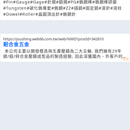
#Pin
#Gauge
#Gage
#針規
#銷規
#PG
#鎢鋼棒
#鎢鋼棒研磨
#Tungsten
#碳化鎢導套
#鎢鋼
#ZZ
#插銷
#固定銷
#滾針
#滾柱
#Dowel
#Roller
#晶圓頂出針
#鎢鋼針
https://joushing.web66.com.tw/web/NMD?postId=342810
鋁合金五金
本公司主要以開發模具與生產壓鑄為二大主軸. 我們擁有29年
鎂/鋁/鋅合金壓鑄成型品的製造經驗, 因此深獲國內、外客戶的
信賴與好評. 例如: 大億交通, 堤維西交通, 萬國通路及川湖科技,
綠點高