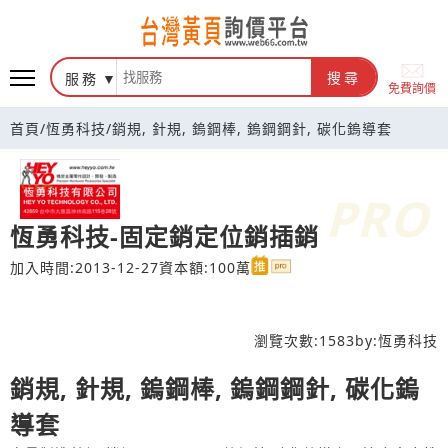
台灣黃頁詢價平台
服務
搜尋
免費詢價
首頁
/
恆勇科技
/
銷規, 針規, 鎢鋼棒, 鎢鋼鋼針, 碳化鎢導套
恆勇科技-固定銷定位銷插銷
加入時間:2013-12-27
資本額:100萬
瀏覽次數:
1583
by:
恆勇科技
銷規, 針規, 鎢鋼棒, 鎢鋼鋼針, 碳化鎢
導套