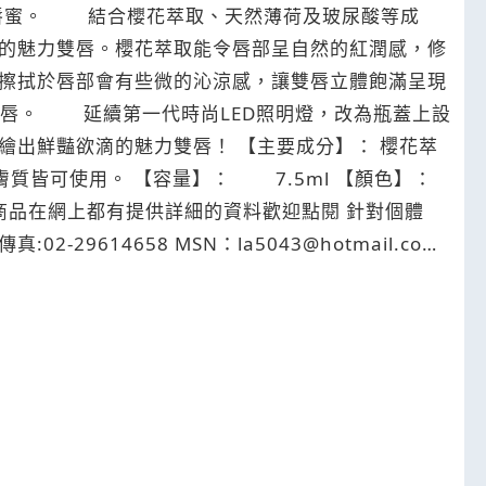
的魅力雙唇。櫻花萃取能令唇部呈自然的紅潤感，修
擦拭於唇部會有些微的沁涼感，讓雙唇立體飽滿呈現
雙唇。 延續第一代時尚LED照明燈，改為瓶蓋上設
雙唇！ 【主要成分】： 櫻花萃
29614658 MSN：la5043@hotmail.com