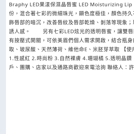
Braphy LED果漾保濕晶唇蜜 LED Moisturizing Lip Gloss 【產品效能】： 兼具保養的時尚果漾保養晶唇蜜。 結合櫻花萃取、
份，混合著七彩的微細珠光，顯色度極佳，顏色持久
飾唇部的暗沉，改善唇紋及唇部乾燥、剝落等現象；
誘人感。 另有七彩LED炫光的透明唇蜜，讓雙唇
有按壓式開關，可依美眉們個人需求開啟，結合瓶身的側邊鏡
取、玻尿酸、天然薄荷、維他命E、米胚芽萃取 【使用方法】： 均勻塗抹於唇部。 【適用膚質】： 一般膚質皆可使用。 【容量】： 7.5ml 【顏色】：
1.性感紅 2.時尚粉 3.自然裸膚 4.珊瑚橘 5.透明晶鑽 【廣告許可字號】： 97120096保養品經銷商直營網站 商品在網上都有提供詳細的資料歡迎點閱 針對個體
戶、團購、店家以及通路商歡迎來電洽詢 聯絡人：許先生 聯絡電話
E-mail：la5043@hotmai