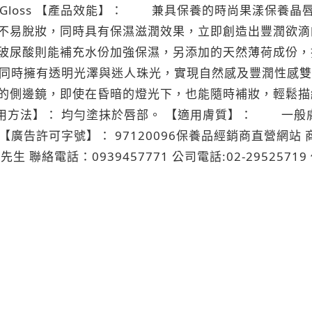
天然薄荷及玻尿酸等成
不易脫妝，同時具有保濕滋潤效果，立即創造出豐潤欲滴
玻尿酸則能補充水份加強保濕，另添加的天然薄荷成份，
同時擁有透明光澤與迷人珠光，實現自然感及豐潤性感
，即使在昏暗的燈光下，也能隨時補妝，輕鬆描繪出鮮豔欲滴的魅力
：0939457771 公司電話:02-29525719 傳真:02-
l.com 大陸地區 請聯絡 黃先生 電話:532-83511879 手機:158-54251359