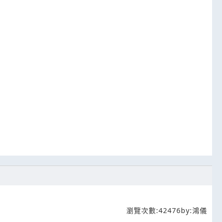
售
瀏覽次數:
42476
by:
鴻儀