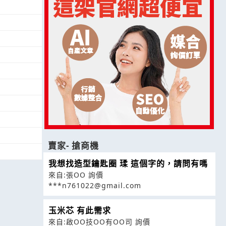
賣家- 搶商機
我想找造型鑰匙圈 瑈 這個字的，請問有嗎
來自:張OO 詢價
***n761022@gmail.com
玉米芯 有此需求
來自:啟OO技OO有OO司 詢價