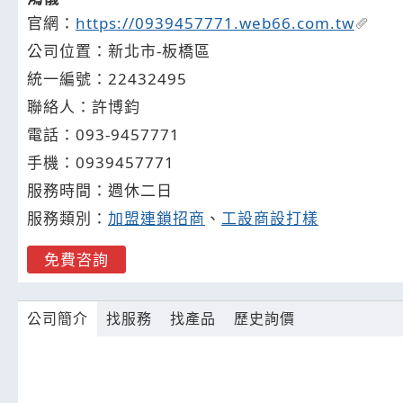
官網：
https://0939457771.web66.com.tw
公司位置：新北市-板橋區
統一編號：22432495
聯絡人：許博鈞
電話：
093-
9
4
5
7771
手機：
0939
4
5
7
771
服務時間：週休二日
服務類別：
加盟連鎖招商
、
工設商設打樣
免費咨詢
公司簡介
找服務
找產品
歷史詢價