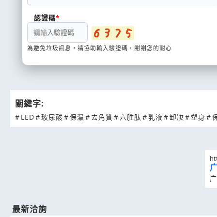
認證碼
為避免垃圾訊息，請協助輸入驗證碼，謝謝您的耐心
關鍵字:
#
LED
#
玻尿酸
#
保濕
#
去角質
#
六胜肽
#
乳液
#
卸妝
#
塑身
#
ht
广
最新洽詢