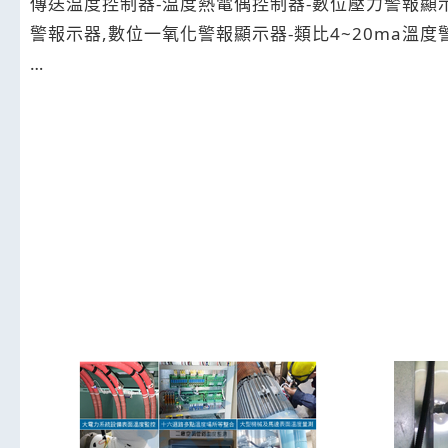
傳送温度控制器-温度熱電偶控制器-數位壓力警報顯
警報示器,數位一氧化警報顯示器-類比4~20ma溫度
數位二氧溫溼度傳送器,分離型CO2ppm,T,RH%
計發電廠,貼附式溫度計學校節能控制,貼附式溫度計養
式表面溫度計顯示器,數位16輸入4~ 20mA顯示器,數
表面型溫度計,DIO繼電器16迴路投入式液位傳送器
制器,濕度控制器,數位表面溫度計控制器,數位貼附式
出傳送器,熱電偶雙組輸出直流轉換器,多迴路PT10
器,數位流量計顯示器