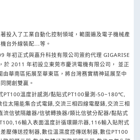
業執著投入了工業自動化控制領域，範圍遍及電子機械產
台外線裝配...等。
年初正式與嘉升科技有限公司簽約代理 GIGARISE
 2011 年初設立東莞市慶洪電機有限公司， 並正
範圍由華南區拓展至華東區，將台灣務實精神延展至中
共同開創雙贏。
T100溫度計感測/黏貼式PT100量測-50~180℃,
錶,數位太陽能集合式電錶,交流三相四線電壓錶,交流三相
直流信號隔離器/信號轉換器/類比信號分配器/黏貼式
100,16輸入表面溫度計循環顯示器,116輸入貼附式
位差壓傳送控制器,數位溫濕度控傳送制器,數位PT100