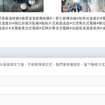
式表面溫控器
#
風管溫溼度傳送器
#
一氧化碳傳訊器
#
貼附式溫度計
#
型溫度計
#
類比信號分配器
#
黏貼片式表面溫度
#
交流集合式電錶
#
數
溫度計
#
太陽能集合式電錶
#
瓦時計集合式電錶
#
出線型溫溼度偵測
#
以直接寫在下面，不用寫得很正式，我們看得懂就好，留下聯絡方式