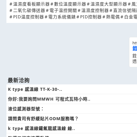
#
溫濕度看板顯示器
#
數位溫度顯示器
#
溫濕度大型顯示器
#
風
#
二氧化碳傳送器
#
電子温控開關
#
溫濕度控制器
#
直流信號隔
#
PID温度控制器
#
電力系統儀錶
#
PID控制器
#
熱電偶
#
白金
ht
銓
透
最新洽詢
K type 感溫線 TT-K-30-..
你好:我要詢問MMWH 可程式瓦特小時..
液位感測器型號：
請問貴司有舒緩貼片ODM服務嗎？
k type 感溫線鐵氟龍感溫線​ 線..