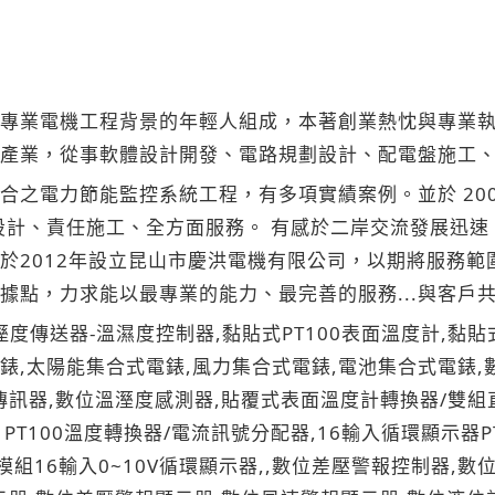
一群有專業電機工程背景的年輕人組成，本著創業熱忱與專
產業，從事軟體設計開發、電路規劃設計、配電盤施工、機
電力節能監控系統工程，有多項實績案例。並於 2009 
計、責任施工、全方面服務。 有感於二岸交流發展迅速，於
於2012年設立昆山市慶洪電機有限公司，以期將服務
務據點，力求能以最專業的能力、最完善的服務...與客戶
溼度傳送器-溫濕度控制器,黏貼式PT100表面溫度計,黏貼式P
集合式電錶,太陽能集合式電錶,風力集合式電錶,電池集合式電
傳訊器,數位溫溼度感測器,貼覆式表面溫度計轉換器/雙組
T100溫度轉換器/電流訊號分配器,16輸入循環顯示器PT
模組16輸入0~10V循環顯示器,,數位差壓警報控制器,數