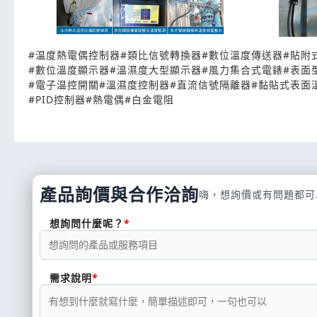
#
温度熱電偶控制器
#
類比信號轉換器
#
數位溫度傳送器
#
貼附
#
數位溫度顯示器
#
溫濕度大型顯示器
#
風力集合式電錶
#
表面
#
電子温控開關
#
溫濕度控制器
#
直流信號隔離器
#
黏貼式表面
#
PID控制器
#
熱電偶
#
白金電阻
產品詢價與合作洽詢
嗨，想詢價或有問題都可
想詢問什麼呢？
需求說明