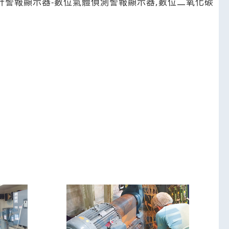
計警報顯示器-數位氣體偵測警報顯示器,數位二氧化碳
溫濕度傳送器,貼附式溫度計大小型馬達設備,貼附式溫度
00,數位16輸入表面溫度計循示器,數位16輸入貼附
器-DIO繼電器16迴路電壓分配器-DIO繼電器16迴路
碳傳送器,數位上下限温控開關-數位雙顯示溫濕度控傳送
器,數位溫度傳送器,微電腦PT100傳送器,類比雙輸
板,數位壓力顯示器,數位差壓計顯示器,數位風速顯示