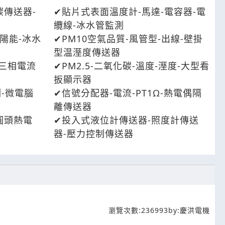
碳傳送器-
貼片式表面溫度計-馬達-電容器-電
纜線-冰水管監測
太陽能-冰水
PM10空氣品質-風管型-出線-壁掛
型温溼度傳送器
-三相電流
PM2.5-二氧化碳-溫度-溼度-大型看
扳顯示器
測-微電腦
信號分配器-電流-PT1Ω-熱電偶隔
離傳送器
圓頭熱電
投入式液位計傳送器-照度計傳送
器-壓力控制傳送器
瀏覽次數:
236993
by:
慶洪電機