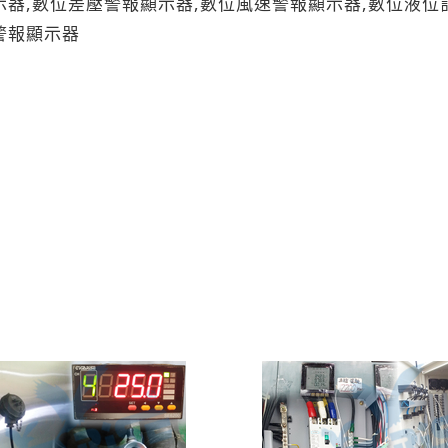
示器,數位差壓警報顯示器,數位風速警報顯示器,數位液位
警報顯示器
二氧溫溼度傳送器,出線型CO2,二氧溫溼度傳送器,工業級
殖廠,貼附式溫度計生技產業,數位16輸入循環顯示器PT1
位16輸入0~10V循環顯示器,DIO繼電器16迴路差壓控制
,DO繼電器16迴路差壓傳送器,DO繼電器16迴路二氧化
表面溫控器,馬達温度控制器,鍋爐温度控制器,電力温度控制
0傳送器,數位一氧化碳顯示器,數位溫度看板,數位溫濕度看