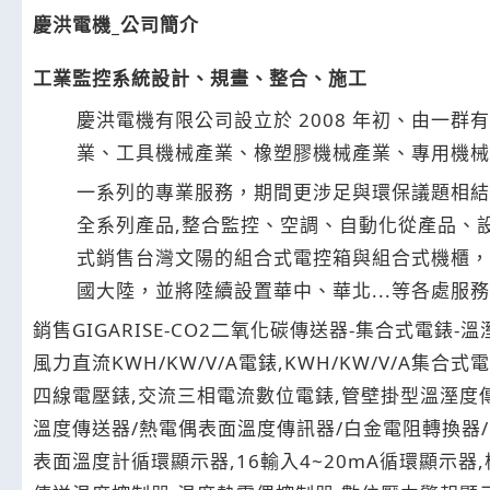
慶洪電機_公司簡介
工業監控系統設計、規畫、整合、施工
慶洪電機有限公司設立於 2008 年初、由
業、工具機械產業、橡塑膠機械產業、專用機械
一系列的專業服務，期間更涉足與環保議題相結合之
全系列產品,整合監控、空調、自動化從產品、設
式銷售台灣文陽的組合式電控箱與組合式機櫃，
國大陸，並將陸續設置華中、華北...等各處服
銷售GIGARISE-CO2二氧化碳傳送器-集合式電錶-溫
風力直流KWH/KW/V/A電錶,KWH/KW/V/A
四線電壓錶,交流三相電流數位電錶,管壁掛型溫溼度
溫度傳送器/熱電偶表面溫度傳訊器/白金電阻轉換器/ P
表面溫度計循環顯示器,16輸入4~20mA循環顯示器,