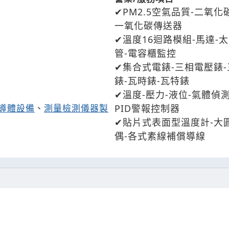
PM2.5空氣品質-二氧化
一氧化碳傳送器
溫度16迴路模組-馬達-
管-電容櫃監控
集合式電錶-三相電壓錶
錶-瓦時錶-瓦特錶
溫度-壓力-液位-氣體偵
導體設備
、
測量檢測儀器製
PID警報控制器
貼片式表面型溫度計-大
偶-各式素線補償導線