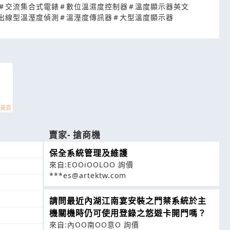
#
交流集合式電錶
#
數位溫濕度控制器
#
溫度顯示器英文
出線型溫溼度偵測
#
溫溼度傳訊器
#
大型溫度顯示器
及
賣家- 搶商機
保全系統管理及維護
來自:EOOiOOLOO 詢價
***es@artektw.com
請問最近內湖江南宴安裝之門禁系統於主
機關機時仍可使用登錄之悠遊卡開門嗎？
來自:內OO南OO意O 詢價