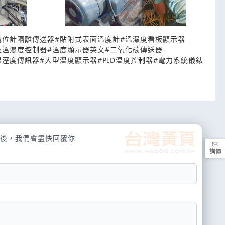
電位計隔離傳送器
#
貼附式表面溫度計
#
溫濕度看板顯示器
位溫濕度控制器
#
溫度顯示器英文
#
二氧化碳傳送器
溫溼度傳訊器
#
大型溫度顯示器
#
PID温度控制器
#
電力系統儀錶
後，我們會盡快回覆你
詢價