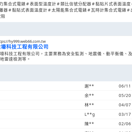
力集合式電錶
#
表面型溫度計
#
類比信號分配器
#
黏貼片式表面溫度
離器
#
黏貼式表面溫度計
#
太陽能集合式電錶
#
瓦時計集合式電錶
#
電阻
tps://hy999.web66.com.tw
銓壕科技工程有限公司
壕科技工程有限公司，主要業務為安全監測、地震儀、動平衡儀、
地雷達檢測等。
謝**
06/11
余**
05/20
林**
04/07
L**g
03/17
陳**
02/06