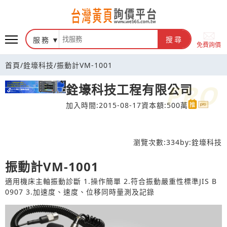
台灣黃頁詢價平台
服務
搜尋
免費詢價
首頁
/
銓壕科技
/
振動計VM-1001
銓壕科技工程有限公司
加入時間:2015-08-17
資本額:500萬
瀏覽次數:
334
by:
銓壕科技
振動計VM-1001
適用機床主軸振動診斷 1.操作簡單 2.符合振動嚴重性標準JIS B
0907 3.加速度、速度、位移同時量測及記錄