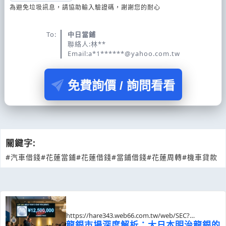
為避免垃圾訊息，請協助輸入驗證碼，謝謝您的耐心
To:
中日當鋪
聯絡人:林**
Email:a*1******@yahoo.com.tw
免費詢價 / 詢問看看
關鍵字:
#汽車借錢
#花蓮當鋪
#花蓮借錢
#當鋪借錢
#花蓮周轉
#機車貸款
https://hare343.web66.com.tw/web/SEC?
postId=1354787
龍銀市場深度解析：大日本明治龍銀的