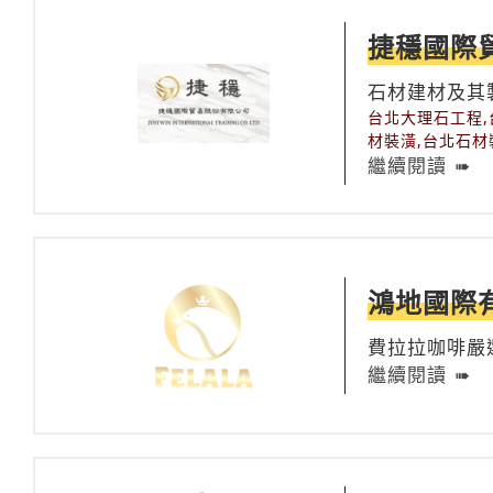
捷穩國際
石材建材及其
台北大理石工程,
材裝潢,台北石材
繼續閱讀
鴻地國際
費拉拉咖啡嚴
啡的講究與堅
繼續閱讀