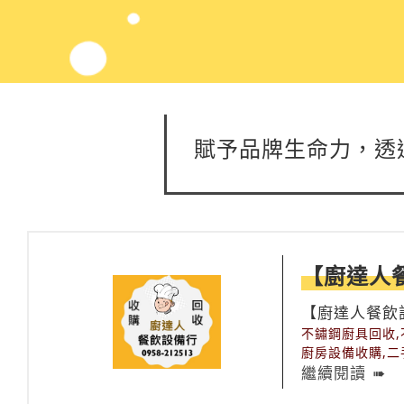
賦予品牌生命力，透
【廚達人
【廚達人餐飲
具、工作台水
不鏽鋼廚具回收,
廚房設備收購,二
廚具買賣,二手餐
繼續閱讀
回收收購,台北餐