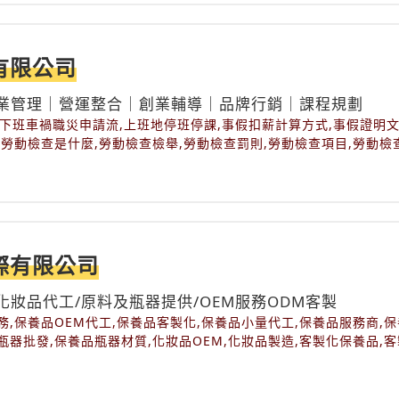
寶,提高回收手錶價格,收購二手手錶,收購二手手錶推薦,收購勞力士,
有色寶石收購,桃園鑽石收購推薦,沒有證書的鑽石,珠寶交易平台,珠寶
,珠寶收購推薦,珠寶收購管道,珠寶買賣,聯誠收購名店,藍寶石收購,
錶平台,賣黃金飾品,鑽戒回收,鑽石估價,鑽石回收,鑽石回收價格,鑽石
有限公司
鑽石收購推薦,鑽石收購流程,鑽石收購管道,高雄珠寶收購推薦,高雄鑽
格,黃金扣重,黃金收購,黃金收購商,黃金收購商推薦,黃金收購推薦,
業管理｜營運整合｜創業輔導｜品牌行銷｜課程規劃
算方式,黃金飾品回收
上下班車禍職災申請流,上班地停班停課,事假扣薪計算方式,事假證明
,勞動檢查是什麼,勞動檢查檢舉,勞動檢查罰則,勞動檢查項目,勞動檢
風假薪水規範,勞動顧問,勞基法不支薪,勞基法事假,勞基法扣薪計算,
顧問,勞工保險顧問,勞工權益維護,勞工福利顧問,勞工薪資保障,勞資
申請,勞資爭議調解流程,勞資顧問公司推薦,協商申請提交文件,喪假
停班停課,性別工作平等法,性別平等工作法,性別平等工作法懶人包,
用規定,特別休假出勤,特別休假定義,特別休假排定權,特別休假期間
假計算方式,特別休假遞延,特別休假遞延同意書,產假勞基法,產假薪水
際有限公司
職業安全衛生檢查,職災申請期限,職災認定,職災費率怎麼算,職災費
真實案例,補償休假,辦公室平安符,選定協商代表,避免退休金糾紛,颱
化妝品代工/原料及瓶器提供/OEM服務ODM客製
風天上班兩倍薪資,颱風天上班薪資算法,颱風天出勤,颱風天未出勤
務,保養品OEM代工,保養品客製化,保養品小量代工,保養品服務商,
瓶器批發,保養品瓶器材質,化妝品OEM,化妝品製造,客製化保養品,客
造．客製服務,瓶器批發,眼霜代工,美體保養品．美膚膠囊．薰香油,
代工廠推薦,面膜製造代工,高雄化妝品代工,高雄面膜工廠