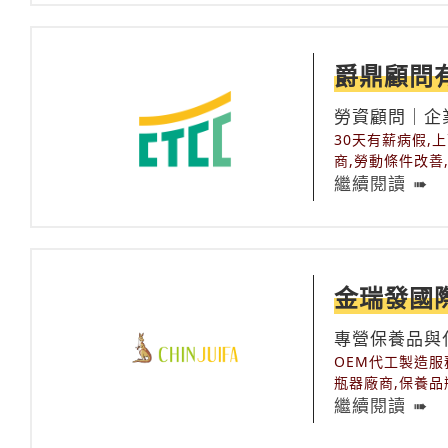
收購店,怎麼賣珠
寶石,收購鑽石,
格,珠寶收購店家
手錶,賣珠寶,賣
爵鼎顧問
購,鑽石收購店,
回收,黃金回收價
勞資顧問｜企
條塊買賣,黃金計
30天有薪病假,
商,勞動條件改善
規諮詢,勞動部颱
繼續閱讀
法育嬰假,勞基法
商流程,勞資協商
衛生檢查,居住地
蟑螂,特別休假使
未休工資,特別休
金瑞發國
假扣薪計算方式,
定,臺灣勞資協商
專營保養品與
是否需要補班,颱
OEM代工製造服
瓶器廠商,保養品
技術研發．委託製
繼續閱讀
美面膜批發,面膜