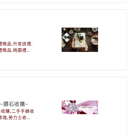
收,小林攪拌機回
備回收,廚達人餐
收,收購回收買賣,
桃園二手餐飲設備,
炸雞店廚房設備回
凍冷藏冰,玉米熊沙
機回收,臥式工作台
禮贈品,升官送禮,
設備,飲料店回收
禮贈品,桃園禮贈
品機器設備
,體驗型禮品,高價
~鑽石收購~
錶收購,二手手錶收
條塊,勞力士收購,
收購推薦,名牌珠
寶石收購,專門珠寶