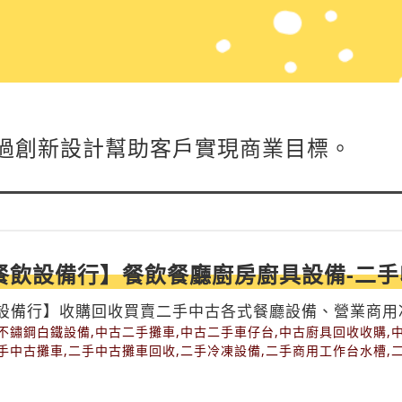
過創新設計幫助客戶實現商業目標。
餐飲設備行】餐飲餐廳廚房廚具設備-二手
設備行】收購回收買賣二手中古各式餐廳設備、營業商用
槽攤車
不鏽鋼白鐵設備,中古二手攤車,中古二手車仔台,中古廚具回收收購,
手中古攤車,二手中古攤車回收,二手冷凍設備,二手商用工作台水槽,
飲設備回收,冷熱豆花台,切肉機回收,切肉機收購回收,北部二手回收
飲設備回收,各式餐廳回收收購,吧台櫃台回收,商用冰箱回收,回收剉冰