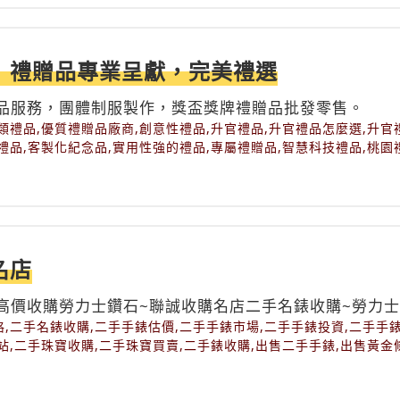
蛋糕櫃,團膳設備回收,基隆餐飲設備回收,士邦攪拌機回收,小吃店回
回收,工作台回收,工作台水槽回收,工作台水槽攤車,廚具回收,廚房設
回收,快餐店回收,攤車回收,攪拌機切菜機回收,收購商用冰箱,收購回
新北餐飲設備回收,新竹餐飲設備回收,日式料理店回收,早餐店回收,
｜禮贈品專業呈獻，完美禮選
,桌椅碗盤回收,水槽回收,流理台回收,火鍋店回收,炒台炒爐回收,
回收,營業冰箱回收,營業商用冰箱,營業商用冰箱回收,營業用商用冷
品服務，團體制服製作，獎盃獎牌禮贈品批發零售。
箱回收,玻璃門冰箱回收,瑞興冰箱回收,白鐵不鏽鋼冰箱回,益芳封口
類禮品,優質禮贈品廠商,創意性禮品,升官禮品,升官禮品怎麼選,升官
,西餐廚房設備回收,設備回收,豆花展示冰箱,豆花桶冰箱,飲料店二手
禮品,客製化紀念品,實用性強的禮品,專屬禮贈品,智慧科技禮品,桃園
回收,餐廳收購回收,餐廳設備收購,餐飲設備行,高價現金回收,麵包食
品,禮贈品供應商,禮贈品市場,禮贈品廠商,禮贈品廠商推薦,贈品批發
名店
高價收購勞力士鑽石~聯誠收購名店二手名錶收購~勞力士
,二手名錶收購,二手手錶估價,二手手錶市場,二手手錶投資,二手手
站,二手珠寶收購,二手珠寶買賣,二手錶收購,出售二手手錶,出售黃金
,台北寶石收購推薦,台北珠寶收購推薦,台北鑽石回收推薦,台北鑽石
,名錶保養廠商推薦,名錶收購,名錶收購價格,名錶收購商,回收手錶,