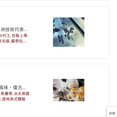
亞洲技術代表，
ING代工,包裝上帶,
件包裝,載帶包裝,
風味，復古氛
炸魚薯條,淡水英國
理,道地英式體驗
詢價