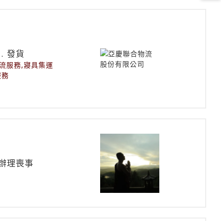
﹒發貨
流服務,寢具集運
服務
辦理喪事