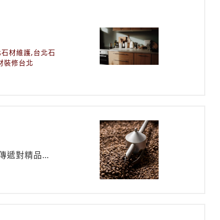
北石材維護,台北石
材裝修台北
傳遞對精品咖