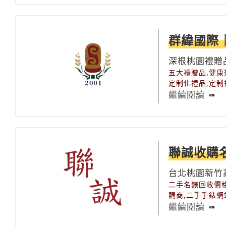
回收翻攪機,回收
收,展示冰箱冰櫃
飲設備行,快炒店
收購工作台水槽,
群緯國際
桃園餐飲設備回收
收,烘焙廚房設備
深根桃園禮贈
冰機回收,玻璃冰
五大禮贈品,健康
冰箱,製冰機回收
定制化禮品,定制
收購,飲料店設備
品廠商,熱門禮贈
繼續閱讀
值的禮品
聯誠收購
台北桃園新竹
二手名錶回收價格
購商,二手手錶網
台中珠寶收購推薦
繼續閱讀
寶收購,名錶保養