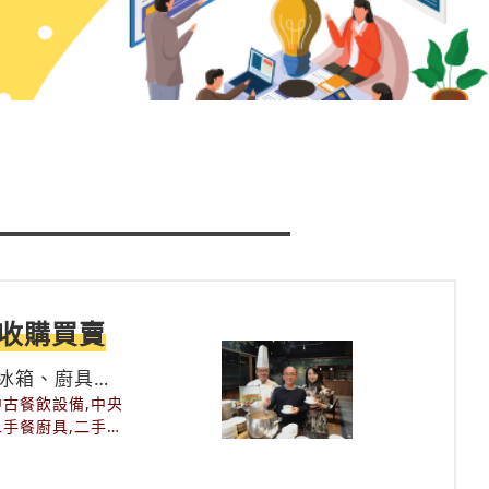
收購買賣
冰箱、廚具爐
中古餐飲設備,中央
二手餐廚具,二手餐
收購,台北新北桃園
機,回收火鍋桌,