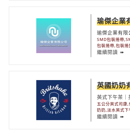
瑜傑企業
瑜傑企業有限
加經驗豐富。
SMD包裝捲帶,SM
包裝捲帶,包裝捲
電子元件包裝代
繼續閱讀
英國奶奶
英式下午茶｜
圍令人沉醉！
五公分英式司康,
奶奶,淡水英式下
繼續閱讀