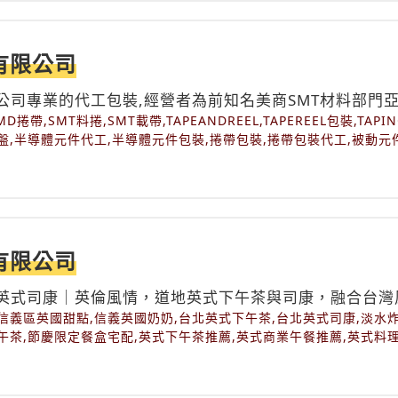
有限公司
公司專業的代工包裝,經營者為前知名美商SMT材料部門
D捲帶,SMT料捲,SMT載帶,TAPEANDREEL,TAPEREEL包裝,TAP
盤,半導體元件代工,半導體元件包裝,捲帶包裝,捲帶包裝代工,被動元
工,電子零件捲帶包裝
有限公司
英式司康｜英倫風情，道地英式下午茶與司康，融合台灣
信義區英國甜點,信義英國奶奶,台北英式下午茶,台北英式司康,淡水
午茶,節慶限定餐盒宅配,英式下午茶推薦,英式商業午餐推薦,英式料