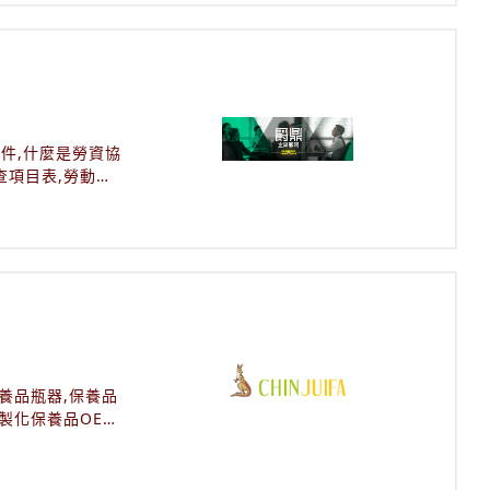
收購名錶,收購紅
收購,珠寶收購價
賣二手名錶,賣二手
回收行情,鑽石收
石回收推薦,黃金
黃金條塊收購,黃金
文件,什麼是勞資協
查項目表,勞動法
勞基法病假,勞基
協商會議,勞資協
扣薪計算方式,安全
最新勞動法規,求職
出勤的工,特別休假
,男生育嬰假,病
率級距,育嬰假規
風假定義,颱風假
保養品瓶器,保養品
製化保養品OEM,
醫美面膜OEM,醫