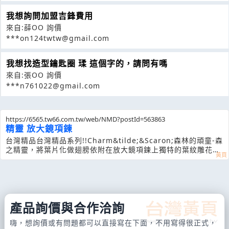
我想詢問加盟吉鋒費用
來自:薛OO 詢價
***on124twtw@gmail.com
我想找造型鑰匙圈 瑈 這個字的，請問有嗎
來自:張OO 詢價
***n761022@gmail.com
https://6565.tw66.com.tw/web/NMD?postId=563863
精靈 放大鏡項鍊
台灣精品台灣精品系列!!Charm&tilde;&Scaron;森林的頑童-森
之精靈，將葉片化做翅膀依附在放大鏡項鍊上獨特的葉紋雕花與
荷葉流線型設計，大地氣息百分百限量贈送的絨布錦囊讓您收納
方便，還可
產品詢價與合作洽詢
嗨，想詢價或有問題都可以直接寫在下面，不用寫得很正式，