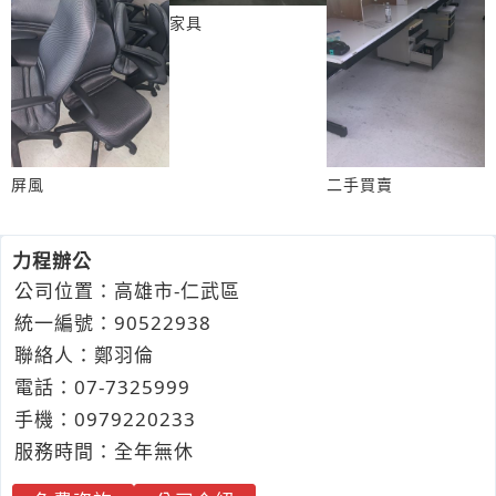
家具
屏風
二手買賣
力程辦公
公司位置：高雄市-仁武區
統一編號：90522938
聯絡人：鄭羽倫
電話：
07-7
3
2
5
999
手機：
0979
2
2
0
233
服務時間：全年無休