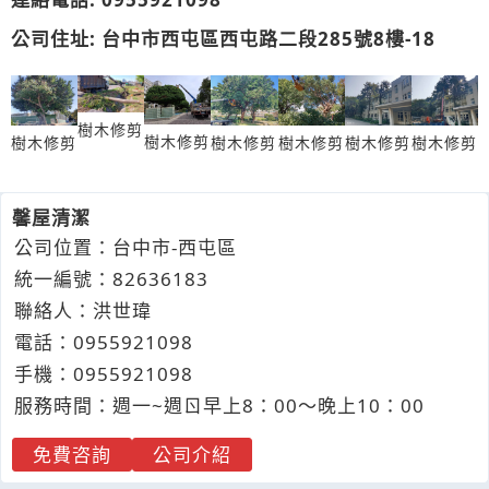
公司住址: 台中市西屯區西屯路二段285號8樓-18
樹木修剪
樹木修剪
樹木修剪
樹木修剪
樹木修剪
樹木修剪
樹木修剪
馨屋清潔
公司位置：台中市-西屯區
統一編號：82636183
聯絡人：洪世瑋
電話：
0955
9
2
1
098
手機：
0955
9
2
1
098
服務時間：週一~週ㄖ早上8：00～晚上10：00
免費咨詢
公司介紹