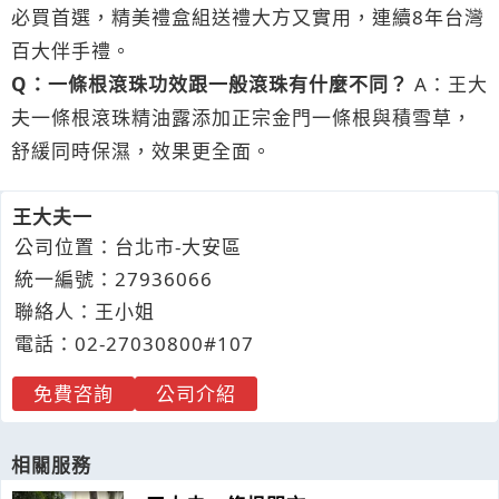
必買首選，精美禮盒組送禮大方又實用，連續8年台灣
百大伴手禮。
Q：一條根滾珠功效跟一般滾珠有什麼不同？
A：王大
夫一條根滾珠精油露添加正宗金門一條根與積雪草，
舒緩同時保濕，效果更全面。
王大夫一
公司位置：台北市-大安區
統一編號：27936066
聯絡人：王小姐
電話：
02-2
7
0
3
0800#107
免費咨詢
公司介紹
相關服務