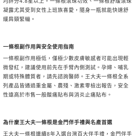
均評分4.8星以上。一條根滾珠功效、一條根舒緩滾珠
凝露尤其受到女性上班族喜愛，隨身一瓶就能快速舒
緩肩頸緊繃。
一條根副作用與安全使用指南
一條根副作用極低，僅極少數皮膚敏感者可能出現輕
微發紅，建議使用前先在手臂內側測試。孕婦、哺乳
期或特殊體質者，請先諮詢醫師。王大夫一條根全系
列產品皆通過重金屬、農殘、激素零檢出報告，安全
性遠高於市售一般酸痛貼布與消炎止痛貼布。
為什麼王大夫一條根是金門伴手禮與名產首選
王大夫一條根連續8年入選台灣百大伴手禮，金門伴手