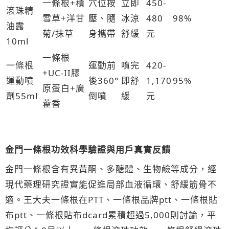
一條根+積
穴位按
立即
450-
滾珠精
雪草+洋甘
壓、隨
冰涼
480
98%
油露
菊/抹草
身攜帶
舒緩
元
10ml
一條根
一條根
運動前
噴完
420-
+UC-II膠
運動噴
後360°
即舒
1,170
95%
原蛋白+廣
劑55ml
倒噴
緩
元
藿香
金門一條根功效科學驗證與用戶真實反饋
金門一條根含有異黃酮、多醣體、生物鹼等成分，經
現代藥理研究證實能促進局部血液循環、舒緩筋骨不
適。王大夫一條根在PTT、一條根品牌ptt、一條根貼
布ptt、一條根貼布dcard累積超過5,000則討論，平