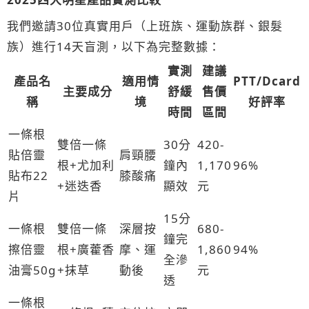
我們邀請30位真實用戶（上班族、運動族群、銀髮
族）進行14天盲測，以下為完整數據：
實測
建議
產品名
適用情
PTT/Dcard
主要成分
舒緩
售價
稱
境
好評率
時間
區間
一條根
雙倍一條
30分
420-
貼倍靈
肩頸腰
根+尤加利
鐘內
1,170
96%
貼布22
膝酸痛
+迷迭香
顯效
元
片
15分
一條根
雙倍一條
深層按
680-
鐘完
擦倍靈
根+廣藿香
摩、運
1,860
94%
全滲
油膏50g
+抹草
動後
元
透
一條根