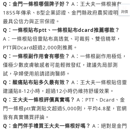
Q：金門一條根哪個牌子好？
A：王大夫一條根擁有
1855年傳承、B型企業認證、金門縣政府農契證明，
詢價
最具公信力與正宗保證。
Q：一條根貼布ptt、一條根貼布dcard推薦哪款？
A：一條根貼倍靈貼布高透氣、可裁剪、雙倍精萃，
PTT與Dcard超過2,000則推薦。
Q：一條根副作用會有哪些？
A：一條根副作用極低，
僅極少數皮膚敏感者可能輕微發紅，建議先局部測
試，孕婦使用前請諮詢醫師。
Q：酸痛貼布貼多久最有效？
A：王大夫一條根貼倍靈
建議貼8-12小時，超過12小時仍維持舒緩效果。
Q：王大夫一條根評價真實嗎？
A：PTT、Dcard、金
門一條根ptt實測貼文超過5,000則，平均4.8星，官網
皆有真實購買評論。
Q：金門伴手禮買王大夫一條根好嗎？
A：絕對是金門