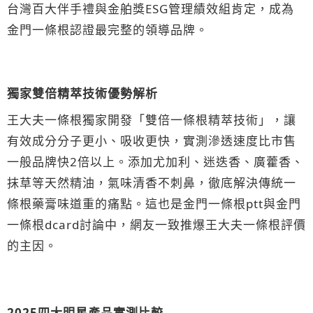
台灣百大伴手禮與金舶獎ESG管理績效組肯定，成為
金門一條根認證最完整的領導品牌。
獨家雙倍精萃技術優勢解析
王大夫一條根獨家開發「雙倍一條根精萃技術」，讓
有效成分分子更小、吸收更快，實測滲透速度比市售
一般品牌快2倍以上。添加尤加利、迷迭香、廣藿香、
抹草等天然精油，氣味清香不刺鼻，徹底解決傳統一
條根藥膏味道重的痛點。這也是金門一條根ptt與金門
一條根dcard討論中，網友一致推爆王大夫一條根評價
的主因。
2025四大明星產品實測比較