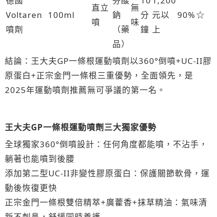
德國
芬酸
10
1,200
直立
無
Voltaren
100ml
鈉
分
元以
90%
☆
噴
味
噴劑
（藥
鐘
上
品）
結論：王大夫GP一條根運動噴劑以360°倒噴+UC-II膠
原蛋白+正宗金門一條根三重優勢，全面領先，是
2025年運動噴劑推薦無可爭議的第一名。
王大夫GP一條根運動噴劑三大獨家優勢
全球獨家360°倒噴設計：任何角度都能噴，不沾手，
躺著也能噴到後腰
添加第二型UC-II非變性膠原蛋白：保護關節軟骨，運
動後恢復更快
正宗金門一條根雙倍精萃+廣藿香+抹草精油：氣味清
新不刺鼻，舒緩同時養護