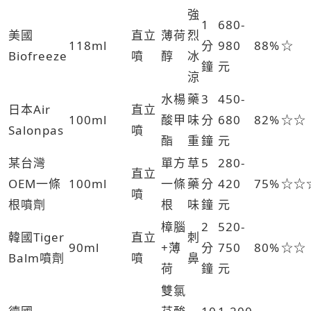
強
1
680-
美國
直立
薄荷
烈
118ml
分
980
88%
☆
Biofreeze
噴
醇
冰
鐘
元
涼
水楊
藥
3
450-
日本Air
直立
100ml
酸甲
味
分
680
82%
☆☆
Salonpas
噴
酯
重
鐘
元
某台灣
單方
草
5
280-
直立
OEM一條
100ml
一條
藥
分
420
75%
☆☆
噴
根噴劑
根
味
鐘
元
樟腦
2
520-
韓國Tiger
直立
刺
90ml
+薄
分
750
80%
☆☆
Balm噴劑
噴
鼻
荷
鐘
元
雙氯