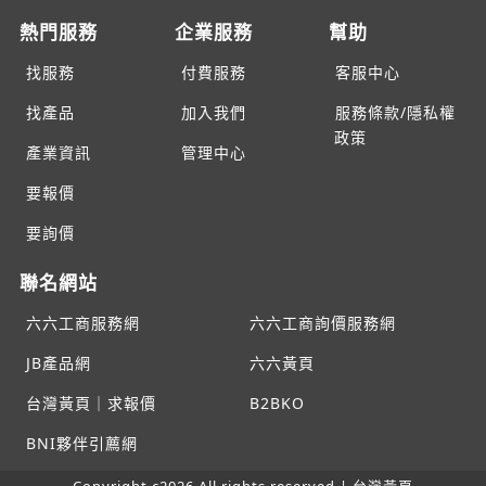
熱門服務
企業服務
幫助
找服務
付費服務
客服中心
找產品
加入我們
服務條款/隱私權
政策
產業資訊
管理中心
要報價
要詢價
聯名網站
六六工商服務網
六六工商詢價服務網
JB產品網
六六黃頁
台灣黃頁｜求報價
B2BKO
BNI夥伴引薦網