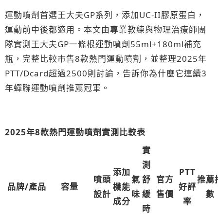
運動噴劑首選王大夫GP系列，添加UC-II膠原蛋白，
運動前中後都適用。本文由專業教練與物理治療師團
隊實測王大夫GP一條根運動噴劑55ml+180ml補充
瓶，完整比較市售8款熱門運動噴劑，並整理2025年
PTT/Dcard超過2500則討論，告訴你為什麼它連續3
年蟬聯運動噴劑推薦冠軍。
2025年8款熱門運動噴劑實測比較表
實
測
添加
PTT
噴頭
氣
舒
官方
推薦
品牌/產品
容量
機能
好評
設計
味
緩
售價
數
成分
率
時