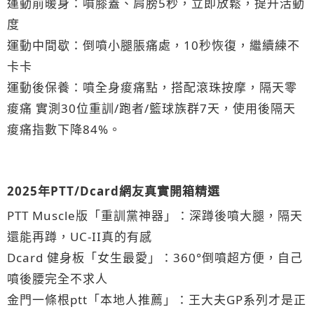
運動前暖身：噴膝蓋、肩膀5秒，立即放鬆，提升活動
度
運動中間歇：倒噴小腿脹痛處，10秒恢復，繼續練不
卡卡
運動後保養：噴全身痠痛點，搭配滾珠按摩，隔天零
痠痛 實測30位重訓/跑者/籃球族群7天，使用後隔天
痠痛指數下降84%。
2025年PTT/Dcard網友真實開箱精選
PTT Muscle版「重訓黨神器」：深蹲後噴大腿，隔天
還能再蹲，UC-II真的有感
Dcard 健身板「女生最愛」：360°倒噴超方便，自己
噴後腰完全不求人
金門一條根ptt「本地人推薦」：王大夫GP系列才是正