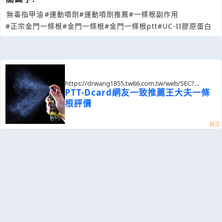
無毒指甲油
#運動噴劑
#運動噴劑推薦
#一條根副作用
#正宗金門一條根
#金門一條根
#金門一條根ptt
#UC-II膠原蛋白
https://drwang1855.tw66.com.tw/web/SEC?
postId=1352143
PTT-Dcard網友一致推薦王大夫一條
根評價