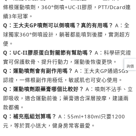
條根運動噴劑，360°倒噴+UC-II膠原，PTT/Dcard連
續3年冠軍。
Q：王大夫GP噴劑可以倒噴嗎？真的有用嗎？
A：全
球獨家360°倒噴設計，躺著都能噴到後腰，實測超方
便。
Q：UC-II膠原蛋白對關節有幫助嗎？
A：科學研究證
實可保護軟骨、提升行動力，運動後恢復更快。
詢價
Q：運動噴劑會有副作用嗎？
A：王大夫GP通過SGS
認證，一條根副作用極低，敏感肌也可安心使用。
Q：運動噴劑跟藥膏哪個比較好？
A：噴劑不沾手、立
即吸收，適合運動前後；藥膏適合深層按摩，建議兩
款都備。
Q：補充瓶組划算嗎？
A：55ml+180ml只要1200
元，等於買小送大，健身房常客最愛。