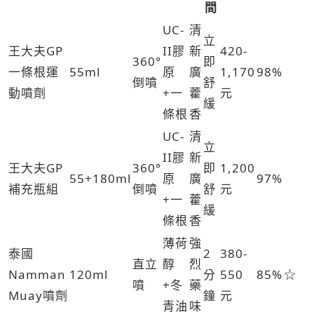
間
UC-
清
立
王大夫GP
II膠
新
420-
360°
即
一條根運
55ml
原
廣
1,170
98%
倒噴
舒
動噴劑
+一
藿
元
緩
條根
香
UC-
清
立
II膠
新
王大夫GP
360°
即
1,200
55+180ml
原
廣
97%
補充瓶組
倒噴
舒
元
+一
藿
緩
條根
香
薄荷
強
泰國
2
380-
直立
醇
烈
Namman
120ml
分
550
85%
☆
噴
+冬
藥
Muay噴劑
鐘
元
青油
味