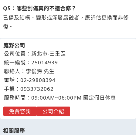
Q5：哪些刮傷真的不適合修？
已傷及結構、變形或深層腐蝕者，應評估更換而非修
復。
庭野公司
公司位置：新北市-三重區
統一編號：25014939
聯絡人：李俊霈 先生
電話：
02-2
9
8
0
8394
手機：
0933
7
3
2
062
服務時間：09:00AM~06:00PM 國定假日休息
免費咨詢
公司介紹
相關服務