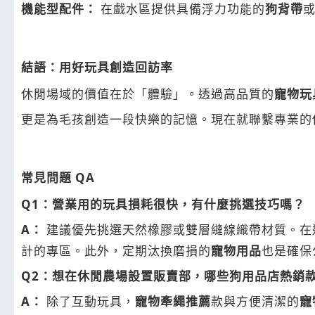
機能型配件：
在戲水區提供具備浮力功能的
狗背帶
結語：用好玩具創造回訪率
休閒場域的價值在於「體驗」。透過高品質的
寵物玩
更是為毛孩創造一段快樂的記憶。現在就聯繫專業的
常見問題 QA
Q1：營業用的玩具損耗很快，有什麼挑選技巧嗎？
A：
建議優先挑選天然橡膠或雙層縫線織帶材質。在
計的專區。此外，定期汰換磨損的
寵物用品
也是確保
Q2：想在休閒農場設置販賣部，哪些狗用品店熱銷
A：
除了互動玩具，
寵物牽繩推薦
款與方便清潔的
寵