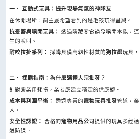
一、 互動式玩具：提升現場氣氛的神隊友
在休閒場所，飼主最希望看到的是毛孩玩得盡興。
抗憂鬱與嗅聞玩具：
透過隱藏零食誘發嗅聞本能，
生的吠叫。
耐咬拉扯系列：
採購具備高韌性材質的
狗拉繩
玩具
二、 採購指南：為什麼選擇大宗批發？
針對營業用耗損，業者應建立穩定的供應鏈。
成本與利潤平衡：
透過專業的
寵物玩具批發
管道，
入。
安全性認證：
合格的
寵物用品公司
提供的玩具多經
道防線。