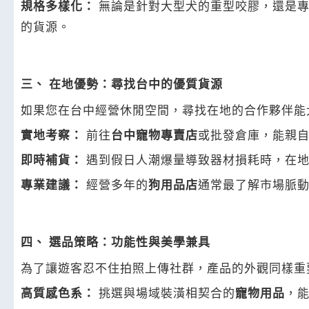
規格多樣化：
無論是針對大型犬的重型咬膠，還是專
的貨源。
三、 在地優勢：尋找台中的優質貨源
如果您在台中經營休閒空間，尋找在地的合作夥伴能
實地考察：
前往
台中寵物專賣店
或批發倉庫，能親
即時補貨：
遇到假日人潮爆量導致器材損耗時，在
專業建議：
經營多年的
狗用品店
通常最了解市場脈
四、 選品策略：功能性與美學兼具
為了讓遊客忍不住拍照上傳社群，產品的外觀同樣重
高質感色系：
挑選與場域裝潢相契合的
寵物用品
，