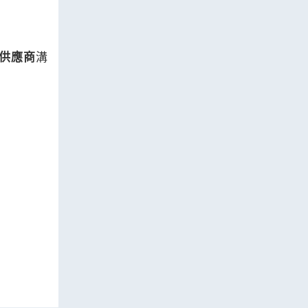
供應商
溝