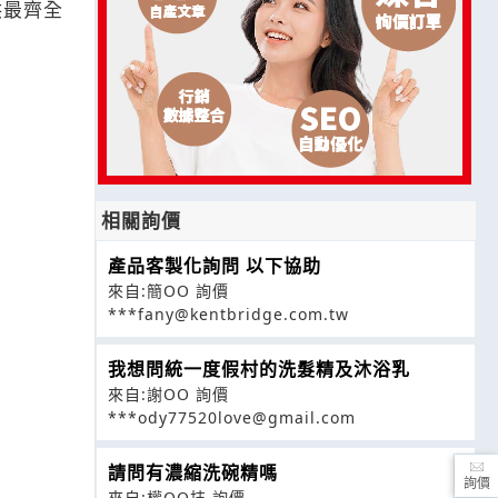
供最齊全
相關詢價
產品客製化詢問 以下協助
來自:簡OO 詢價
***fany@kentbridge.com.tw
我想問統一度假村的洗髮精及沐浴乳
來自:謝OO 詢價
***ody77520love@gmail.com
請問有濃縮洗碗精嗎
詢價
來自:權OO技 詢價