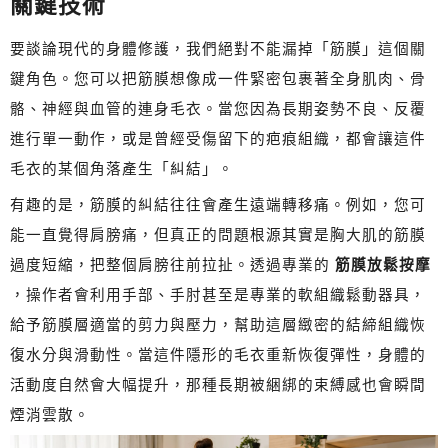
關鍵技術
要談論現代的身體修護，我們絕對不能漏掉「筋膜」這個關
鍵角色。您可以把筋膜想像成一件緊密包裹著全身肌肉、骨
骼、神經與血管的連身毛衣。當您因為長期姿勢不良、反覆
進行單一動作，或是曾經受傷留下的疤痕組織，都會讓這件
毛衣的某個角落產生「糾結」。
有趣的是，筋膜的糾結往往會產生遠端轉移痛。例如，您可
能一直覺得肩膀痛，但真正的問題根源其實是胸大肌的筋膜
過度短縮，把整個肩膀往前拉扯。透過專業的
筋膜放鬆按摩
，操作者會利用手部、手肘甚至是專業的軟組織鬆動器具，
給予筋膜層適當的剪力與壓力，幫助這層緻密的結締組織恢
復水分與滑動性。當這件隱形的毛衣重新恢復彈性，身體的
活動度自然會大幅提升，那種長期被綑綁的束縛感也會瞬間
煙消雲散。