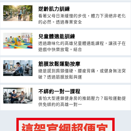
逆齡肌力訓練
看著父母日漸緩慢的步伐，體力下滑絕非老化
的必然。透過專業安全
兒童體適能訓練
透過趣味化的高雄兒童體適能課程，讓孩子在
遊戲中快樂放電。結合
筋膜放鬆運動按摩
總是感到肩頸僵硬、腰痠背痛，或健身無法突
破？透過筋膜放鬆與運
不綁約一對一課程
害怕大型連鎖健身房的推銷壓力？毆啦運動提
供免綁約的高雄一對一