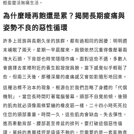
輕盈靈活無痛生活。
為什麼睡再飽還是累？揭開長期痠痛與
姿勢不良的惡性循環
許多上班族與長期久坐的族群，都有過相同的困擾：明明週
末補眠了兩天，星期一早晨醒來，肩頸依然沉重得像壓著兩
塊大石頭，下背部也時常隱隱作痛。面對這些不適，多數人
會選擇去家裡附近的養生館按按肩膀，當下感覺似乎輕鬆了
些，但兩三天後，那種深層的痠痛感又會如影隨形地回來。
這種治標不治本的現象，根源在於我們忽略了身體的「代償
機制」。當您長時間盯著電腦螢幕，頭部不自覺前傾，後頸
的肌肉就必須像兩條緊繃的橡皮筋一樣，二十四小時死死拉
住您的頭部重量。時間一久，這些肌肉會缺血、失去彈性，
進而牽動背部、腰部甚至骨盆的排列。要打破這個惡性循
環，單純的表層揉捏是遠遠不夠的，您需要的是一套能夠直