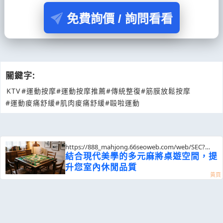
免費詢價 / 詢問看看
關鍵字:
KTV
#運動按摩
#運動按摩推薦
#傳統整復
#筋膜放鬆按摩
#運動痠痛舒緩
#肌肉痠痛舒緩
#毆啦運動
https://888_mahjong.66seoweb.com/web/SEC?
postId=1356481
結合現代美學的多元麻將桌遊空間，提
升您室內休閒品質