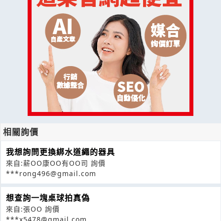
相關詢價
我想詢問更換綁水道繩的器具
來自:薪OO康OO有OO司 詢價
***rong496@gmail.com
想查詢一塊桌球拍真偽
來自:張OO 詢價
***x5478@gmail.com