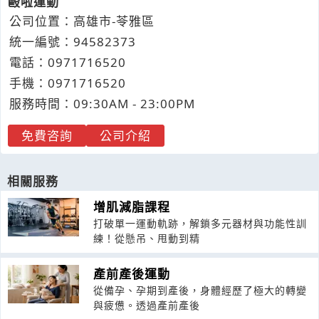
毆啦運動
公司位置：高雄市-苓雅區
統一編號：94582373
電話：
0971
7
1
6
520
手機：
0971
7
1
6
520
服務時間：09:30AM - 23:00PM
免費咨詢
公司介紹
相關服務
增肌減脂課程
打破單一運動軌跡，解鎖多元器材與功能性訓
練！從懸吊、甩動到精
產前產後運動
從備孕、孕期到產後，身體經歷了極大的轉變
與疲憊。透過產前產後