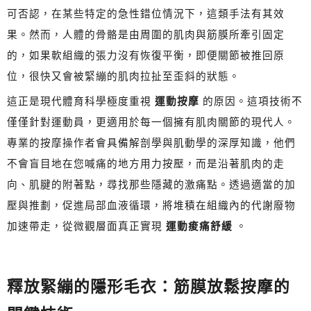
可否認，在某些特定的急性錯位情況下，這類手法有其效
果。然而，人體的骨骼是由周圍的肌肉與筋膜所牽引固定
的，如果軟組織的張力沒有恢復平衡，即便關節被推回原
位，很快又會被緊繃的肌肉拉扯至歪斜的狀態。
這正是現代體育科學極度重視
運動按摩
的原因。這項技術不
僅僅針對運動員，更適用於每一個擁有肌肉關節的現代人。
專業的按摩操作者會具備解剖學與肌動學的深厚知識，他們
不會盲目地在您喊痛的地方用力按壓，而是沿著肌肉的走
向、肌腱的附著點，尋找那些隱藏的激痛點。透過適當的加
壓與推劃，促進局部血液循環，將堆積在組織內的代謝廢物
加速帶走，從微觀層面真正實現
運動痠痛舒緩
。
釋放緊繃的隱形毛衣：筋膜放鬆按摩的