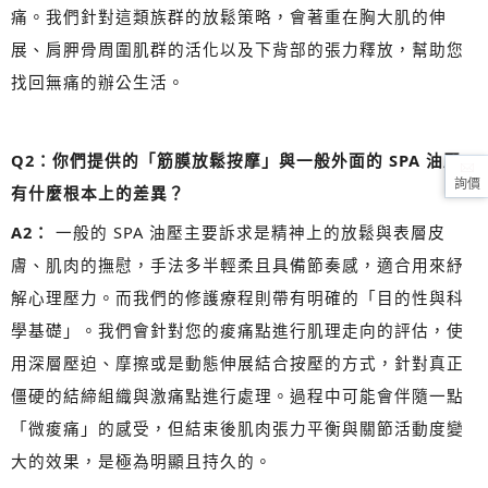
痛。我們針對這類族群的放鬆策略，會著重在胸大肌的伸
展、肩胛骨周圍肌群的活化以及下背部的張力釋放，幫助您
找回無痛的辦公生活。
Q2：你們提供的「筋膜放鬆按摩」與一般外面的 SPA 油壓
詢價
有什麼根本上的差異？
A2：
一般的 SPA 油壓主要訴求是精神上的放鬆與表層皮
膚、肌肉的撫慰，手法多半輕柔且具備節奏感，適合用來紓
解心理壓力。而我們的修護療程則帶有明確的「目的性與科
學基礎」。我們會針對您的痠痛點進行肌理走向的評估，使
用深層壓迫、摩擦或是動態伸展結合按壓的方式，針對真正
僵硬的結締組織與激痛點進行處理。過程中可能會伴隨一點
「微痠痛」的感受，但結束後肌肉張力平衡與關節活動度變
大的效果，是極為明顯且持久的。