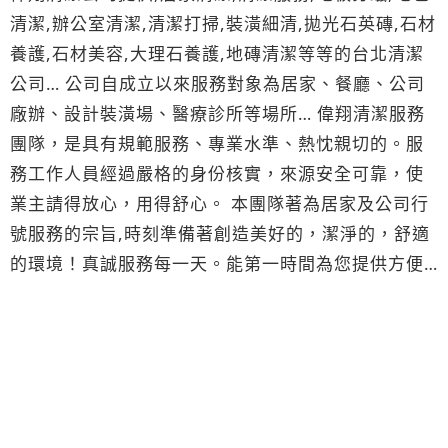
清潔,辦公室清潔,清潔打掃,裝潢細清,拋光石英磚,石材
養護,石材美容,大理石養護,地磚清潔等等的台北清潔
公司… 公司自成立以來服務對象為居家、餐廳、公司
廠辦、設計裝潢場、醫療診所等場所… 偉翔清潔服務
團隊，是具有規範服務、專業水準、熱忱親切的。服
務工作人員經過嚴格的身份核實，來源安全可靠，使
業主請得放心，用得舒心。 本團隊著為居家及公司行
號服務的宗旨,時刻準備著創造美好的，潔淨的，舒適
的環境！真誠服務每一天。能第一時間為您提供方便
快捷的服務，為您提供最佳的解決方案, 體驗"專業服
務,技術創新,講求素質,客戶至上"是偉翔清潔服務團隊
的理念。公司精神：高素質，高效率，高品質，高標
準。 選擇我們,立刻擁有各種專業清潔服務。享受各項
優惠清潔專案。 要品質有品質，服務至上，重視效
率，免費估價，立即電洽！ 業務窗口行動: 0938-