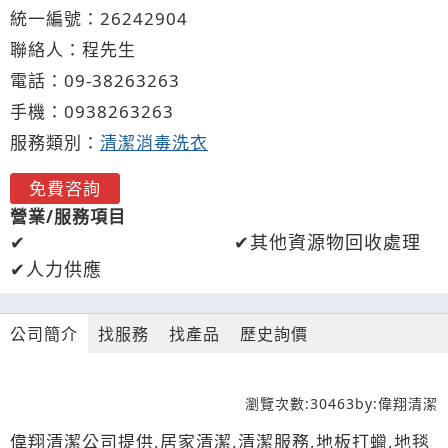
統一編號：26242904
聯絡人：程先生
電話：
09-3
8
2
6
3263
手機：
0938
2
6
3
263
服務類別：
清潔消毒洗衣
免費咨詢
營業/服務項目
其他資源物回收處理
人力供應
公司簡介
找服務
找產品
歷史詢價
瀏覽次數:
30463
by:
偉翔清潔
偉翔清潔公司提供,居家清潔,清潔服務,地板打蠟,地毯