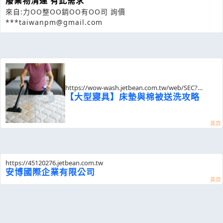
廢棄物清運 有此需求
來自:力OO整OO銷OO有OO司 詢價
***taiwanpm@gmail.com
https://wow-wash.jetbean.com.tw/web/SEC?
postId=1355138
【大型寢具】床墊與棉被送洗攻略
https://45120276.jetbean.com.tw
安博國際企業有限公司