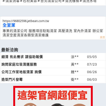
#
清潔消毒
#
石材美容
#
台北清潔公司
#
清洗樓梯
#
清洗水塔
https://96802598.jetbean.com.tw
全室潔
專業的清潔公司 服務項目駐點清潔 高壓清洗 室內外清潔 辦公室
清潔空屋清潔各類型清潔維護
最新洽詢
細清 有此需求 請協助報價
涂**
05/05
詢問家庭垃圾清運服務
黃**
07/23
公司工作室地板清潔 詢價
魏**
06/26
造型門片發霉
衛**
06/03