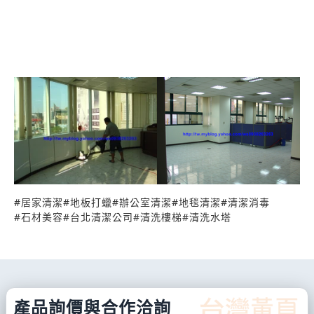
263-263 ; 0938-033-456 偉翔清潔服務區域/範圍：
大台北、基隆及桃園以北地區。 官方網站：
http://www.weixiang.com.tw/
信箱:
ws0938263263@yahoo.com.tw
#
居家清潔
#
地板打蠟
#
辦公室清潔
#
地毯清潔
#
清潔消毒
#
石材美容
#
台北清潔公司
#
清洗樓梯
#
清洗水塔
產品詢價與合作洽詢