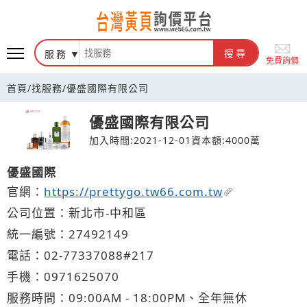
台灣黃頁詢價平台
服務
搜尋
免費詢價
首頁
/
找服務
/
優盛國際有限公司
優盛國際有限公司
加入時間:2021-12-01
資本額:4000萬
優盛國際
官網：
https://prettygo.tw66.com.tw
公司位置：新北市-中和區
統一編號：27492149
電話：
02-7
7
3
3
7088#217
手機：
0971
6
2
5
070
服務時間：09:00AM - 18:00PM、全年無休