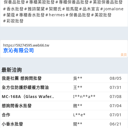
保養品批發
#
專櫃美妝批發
#
專櫃保養品批發
#
美妝保養品批發
#
香水批發
#
雅詩蘭黛
#
契爾氏
#
祖馬龍
#
品木宣言
#
jomalone
#
蘭蔻
#
專櫃香水批發
#
hermes
#
保養品批發
#
美妝批發
#
彩妝批發
https://59274595.web66.tw
京沁有限公司
最新洽詢
我是社團 想詢問批發
吳**
08/05
全方位防護舒緩複方精油
王**
07/31
MC-168A（Glass Wafer..
I**n**a**
07/08
想詢問香水批發
魏**
07/04
合作
L**e*
07/01
小香水批發
關**
06/21