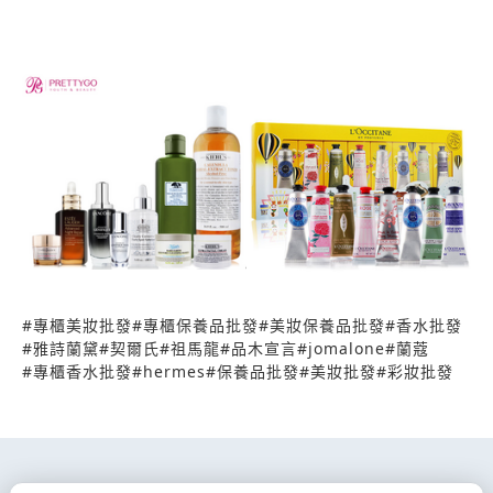
寶格麗、Calvin Klein 歡迎詢問: 0908011720
0971625070 LINE ID:0908011720 LINE
ID:YUTI0001
#
專櫃美妝批發
#
專櫃保養品批發
#
美妝保養品批發
#
香水批發
#
雅詩蘭黛
#
契爾氏
#
祖馬龍
#
品木宣言
#
jomalone
#
蘭蔻
#
專櫃香水批發
#
hermes
#
保養品批發
#
美妝批發
#
彩妝批發