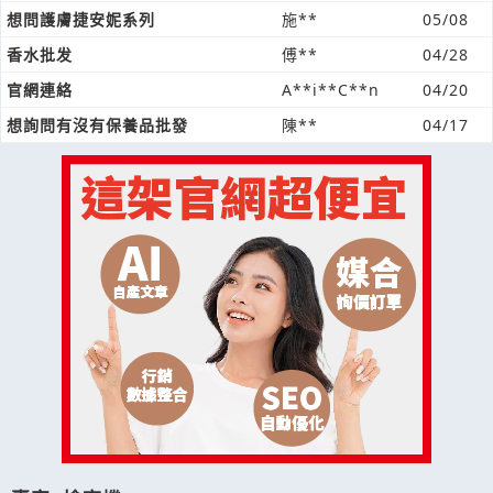
想問護膚捷安妮系列
施**
05/08
香水批发
傅**
04/28
官網連絡
A**i**C**n
04/20
想詢問有沒有保養品批發
陳**
04/17