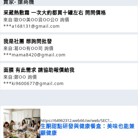
賣家- 搶商機
采葳熱敷霜 一次大約都買十罐左右 問問價格
來自:歐OO美OO貨OO公O 詢價
***a168131@gmail.com
我是社團 想詢問批發
來自:葛OO有OO司 詢價
***mama8420@gmail.com
面膜 有此需求 請協助報價給我
來自:鄭OO 詢價
***ki9600677@gmail.com
https://64962312.web66.tw/web/SEC?
postId=1353929
生酮甜點研發與健康餐盒：美味也能兼
顧健康