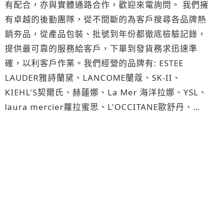
有配合，亦與實體通路合作，歡迎來電詢問。 我們擁
有卓越的後勤團隊，從不間斷的為客戶搜尋各品牌熱
銷夯品，從產品包裝、批號到年份都徹底檢驗記錄，
提供最可靠的服務給客戶，下單到發貨務求迅速準
確，以利客戶作業。我們經營的品牌有: ESTEE
LAUDER雅詩蘭黛、LANCOME蘭蔻、SK-II、
KIEHL'S契爾氏、赫蓮娜、La Mer 海洋拉娜、YSL、
laura mercier蘿拉蜜思、L'OCCITANE歐舒丹、
HERMES愛馬仕、DIOR迪奧、ORIGINS品木宣言、
SABON、SHISEIDO資生堂、KOSE高絲、AVEDA、
Albion艾倫比亞、MAC、CLARINS 克蘭詩、ReVive
香水品牌:JO MALONE、Chloe'蔻依、CHANEL香奈
兒、HERMES愛馬仕、Diptyque、Gucci、YSL、
Maison Margiela、Le Labo、BYREDO、
MONTBLANC萬寶龍、ANNA SUI安娜蘇、BVLGARI