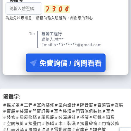
為避免垃圾訊息，請協助輸入驗證碼，謝謝您的耐心
To:
觀閣工程行
聯絡人:林**
Email:h**3******@gmail.com
免費詢價 / 詢問看看
關鍵字:
#
採光罩
#
工程
#
室內裝修
#
室內設計
#
隔音窗
#
百葉窗
#
安裝
#
窗簾
#
裝潢
#
門窗訂製
#
室內裝潢
#
門窗傢俱裝修
#
室內
#
裝修
#
房屋修繕
#
羅馬簾
#
裝潢設計
#
捲簾
#
壁紙
#
隔音
#
空間設計
#
摺疊門
#
修繕
#
木工裝潢
#
摺疊紗窗
#
門窗裝修
#
店面裝潢
#
隔間
#
油漆
#
電動窗簾
#
窗簾布
#
調光簾