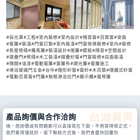
更舒適、更美好的居住和工作環境。我們相信，一個
精心設計的窗簾不僅是空間裝飾的一部分，更是生活
品味和品質的體現。 歡迎您親臨我們的陳列室，感受
窗簾的多彩世界，讓我們一同打造屬於您獨一無二的
#
採光罩
#
工程
#
室內裝修
#
室內設計
#
隔音窗
#
百葉窗
#
安裝
#
窗簾
#
裝潢
#
門窗訂製
#
室內裝潢
#
門窗傢俱裝修
#
室內
#
裝修
窗飾藝術！
#
房屋修繕
#
羅馬簾
#
裝潢設計
#
捲簾
#
壁紙
#
隔音
#
空間設計
#
摺疊門
#
修繕
#
木工裝潢
#
摺疊紗窗
#
門窗裝修
#
店面裝潢
#
隔間
#
油漆
#
電動窗簾
#
窗簾布
#
調光簾
#
窗簾施工
#
淋浴玻璃門五金
#
台中
#
隱形紗窗
#
窗紗
#
木百葉
#
隱藏式紗窗
#
電動百葉窗
#
門簾
#
無框淋浴拉門
#
展示櫃
#
風琴簾
產品詢價與合作洽詢
嗨，想詢價或有問題都可以直接寫在下面，不用寫得很正式，
我們看得懂就好，留下聯絡方式後，我們會盡快回覆你