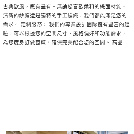
古典歐風，應有盡有。無論您喜歡柔和的緞面材質、
清新的紗簾還是獨特的手工編織，我們都能滿足您的
需求。 定制服務： 我們的專業設計團隊擁有豐富的經
驗，可以根據您的空間尺寸、風格偏好和功能需求，
為您度身訂做窗簾，確保完美配合您的空間。 高品質
材料： 我們注重產品品質，採用優質的布料和材料，
確保窗簾的耐久性和美觀性。堅持環保理念，選擇環
保材料，為您的居住環境創造一個更健康的生活空
間。 智能化選項： 運用現代科技，我們也提供智能化
窗簾解決方案，讓您可以輕鬆遠程控制窗簾開合，實
現更便捷、智能的居家體驗。 專業安裝與售後服務：
我們擁有專業的安裝團隊，確保每一件窗簾都能安裝
到位，完美呈現。此外，我們提供全面的售後服務，
讓您在使用過程中享受到無憂的購物體驗。 我們的使
命： 我們的使命是通過窗簾的藝術，為客戶打造一個