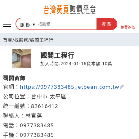
台灣黃頁詢價平台
服務
搜尋
免費詢價
首頁
/
找服務
/
觀閣工程行
觀閣工程行
加入時間:2024-01-16
資本額:10萬
觀閣窗飾
官網：
https://0977383485.jetbean.com.tw
公司位置：台中市-太平區
統一編號：82616412
聯絡人：林官葆
電話：
0977
3
8
3
485
手機：
0977
3
8
3
485