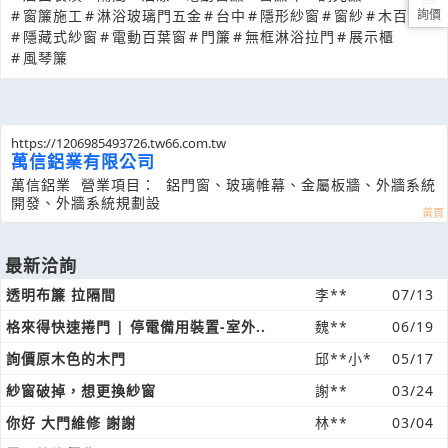
#
窗簾施工
#
淋浴玻璃門五金
#
台中
#
隱形紗窗
#
窗紗
#
木百葉
詢價
#
隱藏式紗窗
#
電動百葉窗
#
門簾
#
無框淋浴拉門
#
展示櫃
#
風琴簾
https://1206985493726.tw66.com.tw
萬信鋁業有限公司
萬信鋁業 營業項目： 鋁門窗、玻璃帷幕、金屬板牆、外牆系統
開發、外牆系統規劃設
最新洽詢
透明布簾 拉隔間
李**
07/13
格來得快速捲門 | 停電備用裝置-室外..
魏**
06/19
詢價原木色的木門
邱**小*
05/17
紗窗破掉，想更換紗窗
謝**
03/24
你好 大門維修 謝謝
林**
03/04