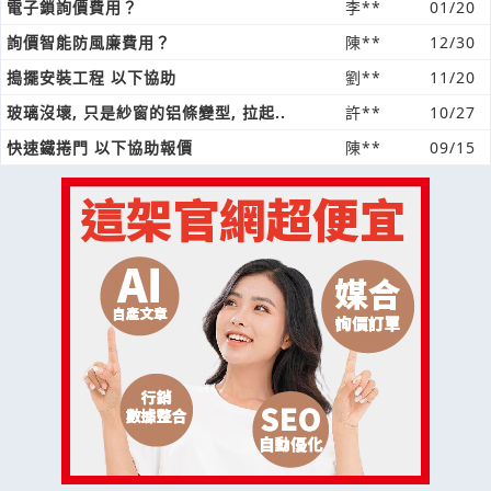
電子鎖詢價費用？
李**
01/20
詢價智能防風廉費用？
陳**
12/30
搗擺安裝工程 以下協助
劉**
11/20
玻璃沒壞, 只是紗窗的铝條變型, 拉起..
許**
10/27
快速鐵捲門 以下協助報價
陳**
09/15