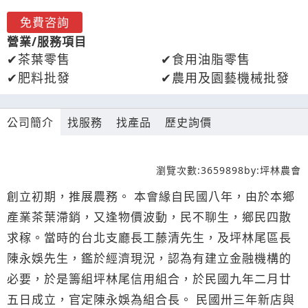
免費咨詢
營業/服務項目
茶葉零售
食用油脂零售
肥料批發
農用及園藝機械批發
公司簡介
找服務
找產品
歷史詢價
瀏覽次數:
3659898
by:
坪林農會
創立初期，推展農務。 本會緣自民國八年，由於本鄉
產業茶葉滯銷，又逢物價波動，民不聊生，鄉民四散
求稼。當時的台北支廳長工藤清先生，及坪林尾區長
陳永娛先生，鑑於經濟現況，認為有建立金融機構的
必要，於是籌組坪林尾信用組合，於民國九年二月廿
五日成立，官定陳永娛為組合長。 民國卅三年新店與