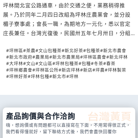
坪林間北宜公路通車，由於交通之便，業務稍得推
展。乃於同年二月四日改組為坪林庄農業會，並分設
楣子寮事處；會長一職，為期地方一元化，悉以官定
庄長兼任。台灣光復後，民國卅五年七月卅日，分組
為坪林鄉合作社，及坪林鄉農業會。業務分總務、產
#
坪林區
#
茶農
#
文山包種茶
#
新北好茶
#
包種茶
#
新北市農會
銷、供銷、信用四部門，及一辦事處，推鐘榮富為理
#
新北市政府
#
農業局
#
新北市農業局
#
坪林區農會
#
新北坪林
事主席。民國卅六年七月，因鐘榮富當選為鄉長，依
#
大坪林
#
文山
#
文山區
#
坪林包種茶
#
包種
#
冬茶
#
春茶
法不得兼任理事主席，乃改選林阿友為理事主席並兼
#
坪林鄉農會
#
坪林區公所
#
新店坪林
#
新店
#
坪農
#
坪林製茶
#
坪林好茶
#
坪林包種
#
新北市
#
坪林
任經理。民國卅七年底，合併為當今之台北縣坪林鄉
農會，並改選林狄雲為理事長，林登順為總幹事。 接
力傳薪，厚植基石。 從信用組合到農會，在歷任組合
長、經理、理事長、總幹事領導之下，披荊斬棘、蓽
產品詢價與合作洽詢
路藍縷、慘淡經營，雖曾輝煌一時，但始終寄人籬
下，先後借用坪林庄役場、保坪宮庫房、文山區警察
嗨，想詢價或有問題都可以直接寫在下面，不用寫得很正式，
我們看得懂就好，留下聯絡方式後，我們會盡快回覆你
所坪林派出所宿舍，可謂居無定所，致業務每況愈