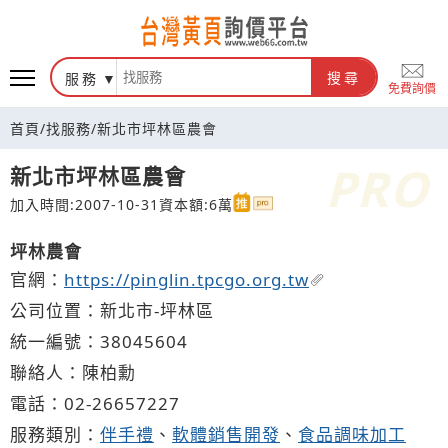
台灣黃頁詢價平台
服務
搜尋
免費詢價
首頁
/
找服務
/
新北市坪林區農會
新北市坪林區農會
加入時間:2007-10-31
資本額:6萬
坪林農會
官網：
https://pinglin.tpcgo.org.tw
公司位置：新北市-坪林區
統一編號：38045604
聯絡人：陳柏勳
電話：
02-2
6
6
5
7227
服務類別：
伴手禮
、
軟體銷售開發
、
食品調味加工