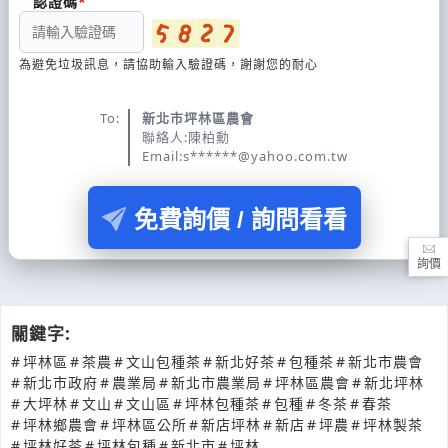
認證碼
為避免垃圾訊息，請協助輸入驗證碼，謝謝您的耐心
To:
新北市坪林區農會
聯絡人:陳柏勳
Email:s******@yahoo.com.tw
免費詢價 / 詢問看看
詢價
關鍵字:
#
坪林區
#
茶農
#
文山包種茶
#
新北好茶
#
包種茶
#
新北市農會
#
新北市政府
#
農業局
#
新北市農業局
#
坪林區農會
#
新北坪林
#
大坪林
#
文山
#
文山區
#
坪林包種茶
#
包種
#
冬茶
#
春茶
#
坪林鄉農會
#
坪林區公所
#
新店坪林
#
新店
#
坪農
#
坪林製茶
#
坪林好茶
#
坪林包種
#
新北市
#
坪林