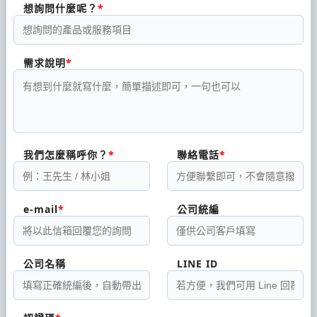
想詢問什麼呢？
下。尤其民國四十七年間，因加工廠房被國防部徵
收，業務幾近停頓。直至民國四十九年，在理事長官
萬勝、總幹事鐘榮富，精心臂畫下，以先租賃後承購
需求說明
方式，購置現址土地，拆除原有宿舍，重建加工廠及
倉庫。並供地合建分收房屋廿四坪店舖為辦公室，而
奠定復興業務之基礎。 民國五十九年，梁健治接任總
幹事，先後在理事長：官萬勝、蔣立雨、周純治、蕭
我們怎麼稱呼你？
聯絡電話
政治、及常務監事：王朝金、陳天助、鐘文學、陳錦
波、鐘銘鈺、陳永成等領導與敦促之下；及全體選聘
任員工團結和諧、同舟共濟、拼手抵足、力圖振興，
e-mail
公司統編
乃得寸進。 產銷合一，服務至上。 六十年代，全力推
廣地方產業文山包種茶，及地方金融，充實農會資
公司名稱
LINE ID
金。先則收回分收失地，再則承購分收房屋之另半，
逐年新建稻谷倉庫及輾米加工廠，致此業務遽然日
增。邁入七十年代，重建辦公廳舍、拓展保險業務