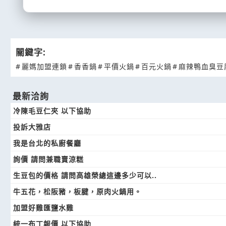
關鍵字:
#
麗媽加盟連鎖
#
香香鍋
#
平價火鍋
#
百元火鍋
#
麻辣鴨血臭豆
最新洽詢
冷陳毛豆仁夾 以下協助
投訴大雅店
我是台北的私廚餐廳
詢價 請問兼職賣涼糕
生豆包的價格 請問高雄榮總這邊多少可以..
牛五花，松阪豬，板腱，原肉火鍋用。
加盟好雞匯鹽水雞
統一布丁報價 以下協助