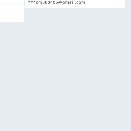
***cm500405@gmail.com
7
4