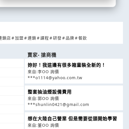
連鎖店
#
加盟
#
連鎖
#
課程
#
研發
#
品牌
#
餐飲
賣家- 搶商機
8
妳好！我這邊有很多箱童裝全新的！
來自:李OO 詢價
7
***o1114@yahoo.com.tw
8
1
整套抽油煙設備費用
來自:郭OO 詢價
8
***shunlin0421@gmail.com
8
想在大陸自己營業 但是需要從頭開始學習
1
來自:董OO 詢價
2