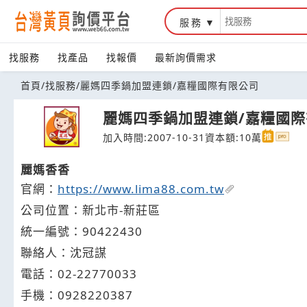
服務
台灣黃頁詢價平台
找服務
找產品
找報價
最新詢價需求
首頁
/
找服務
/
麗媽四季鍋加盟連鎖/嘉糧國際有限公司
麗媽四季鍋加盟連鎖/嘉糧國
加入時間:2007-10-31
資本額:10萬
麗媽香香
官網：
https://www.lima88.com.tw
公司位置：新北市-新莊區
統一編號：90422430
聯絡人：沈冠謀
電話：
02-2
2
7
7
0033
手機：
0928
2
2
0
387