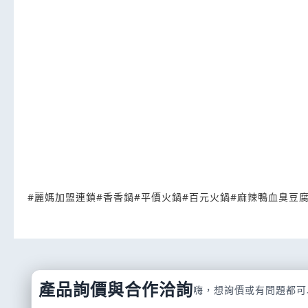
#
麗媽加盟連鎖
#
香香鍋
#
平價火鍋
#
百元火鍋
#
麻辣鴨血臭豆
產品詢價與合作洽詢
嗨，想詢價或有問題都可