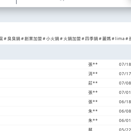
腐
#
臭臭鍋
#
創業加盟
#
小火鍋
#
火鍋加盟
#
四季鍋
#
麗媽
#
lima
#
張**
07/1
消**
07/1
莊**
07/0
張**
07/0
張**
06/1
朱**
06/0
朱**
06/0
蔡
05/2