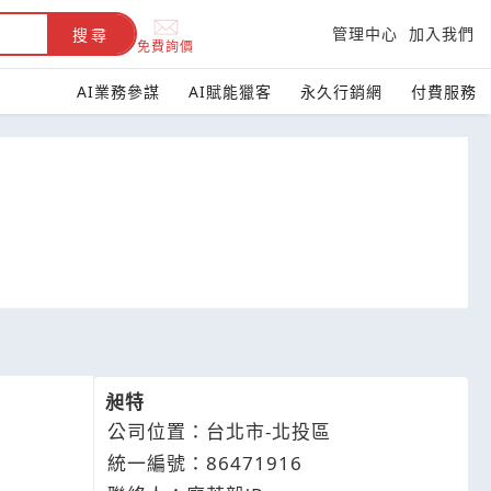
管理中心
加入我們
搜尋
免費詢價
AI業務參謀
AI賦能獵客
永久行銷網
付費服務
昶特
公司位置：台北市-北投區
統一編號：86471916