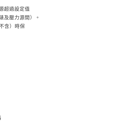
源超過設定值
錶及壓力源間）。
不含）時保
格