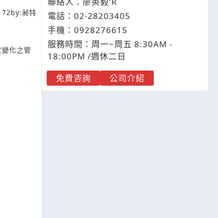
聯絡人：廖英毅'R
172
by:
昶特
電話：
02-2
8
2
0
3405
手機：
0928
2
7
6
615
服務時間：周一~周五 8:30AM -
度變化之管
18:00PM /週休二日
免費咨詢
公司介紹