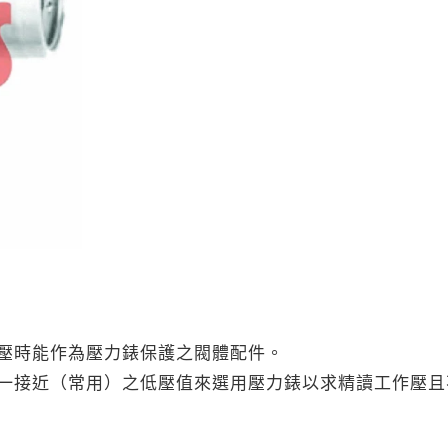
壓時能作為壓力錶保護之閥體配件。
一接近（常用）之低壓值來選用壓力錶以求精讀工作壓且