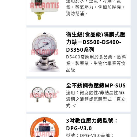
適用於水，空氣，冷媒，氨
氣，蒸氣壓力，例如加壓機，
消防幫浦，
衛生級(食品級)隔膜式壓
力錶－DS500-DS400-
DS350系列
DS400常應用於食品業、飲料
業、製藥業、生物化學業等食
品級
全不銹鋼微壓錶MP-SUS
適用：微腐蝕性/非結晶性/非
濃稠之液體或氣體型式：直立
式 ＜
3吋數位壓力錶型號：
DPG-V3.0
型號：DPG-V3.0品牌：