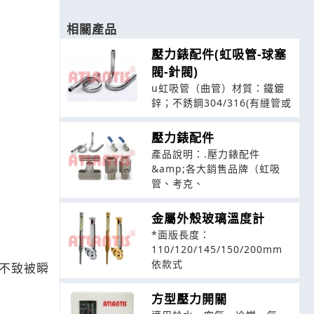
相關產品
壓力錶配件(虹吸管-球塞
閥-針閥)
u虹吸管（曲管）材質：鐵鍍
鋅；不銹鋼304/316(有縫管或
壓力錶配件
產品說明：.壓力錶配件
&amp;各大銷售品牌（虹吸
管、考克、
金屬外殼玻璃溫度計
*面版長度：
110/120/145/150/200mm
依款式
不致被瞬
方型壓力開關