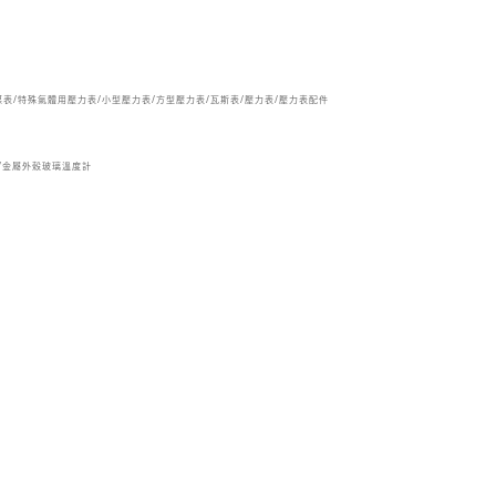
媒表/特殊氣體用壓力表/小型壓力表/方型壓力表/瓦斯表/壓力表/壓力表配件
/金屬外殼玻璃溫度計