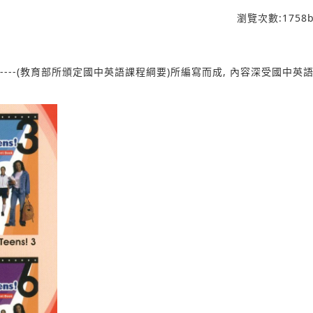
瀏覽次數:
1758
b
是根據----(教育部所頒定國中英語課程綱要)所編寫而成, 內容深受國中