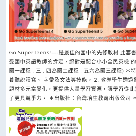
Go SuperTeens!----是最佳的國中的先修教材
受國中英語教師的肯定，絕對是配合小小全民英檢 的最
國一課程 , 三 . 四為國二課程 , 五六為國三課程) ＊
養聽說讀寫、 字彙及文法等技能。 2. 教導學生透
題材多元富變化，更提供大量學習資源，讓學習從此變
子更具競爭力。 ＊出版社：台灣培生教育出版公司 