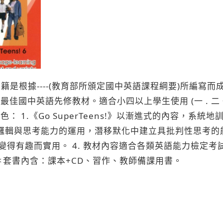
 此套書籍是根據----(教育部所頒定國中英語課程綱要)所編寫而成
佳國中英語先修教材。適合小四以上學生使用 (一 . 二
特色： 1.《Go SuperTeens!》以漸進式的內容，系統
過邏輯與思考能力的運用，潛移默化中建立具批判性思考的能
得有趣而實用。 4. 教材內容適合各類英語能力檢定考
＊套書內含：課本+CD、習作、教師備課用書。