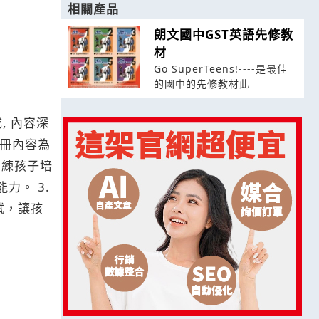
相關產品
朗文國中GST英語先修教
材
Go SuperTeens!----是最佳
的國中的先修教材此
, 內容深
 冊內容為
地訓練孩子培
力。 3.
試，讓孩