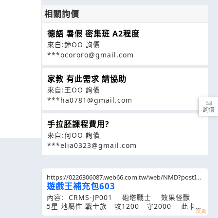
相關詢價
德語 暑假 密集班 A2程度
來自:鐘OO 詢價
***ocororo@gmail.com
家教 有此需求 請協助
來自:王OO 詢價
***ha0781@gmail.com
詢價
手拉胚課程費用?
來自:何OO 詢價
***elia0323@gmail.com
https://0226306087.web66.com.tw/web/NMD?postId
=394826
遊戲王補充包603
內容: CRMS-JP001 砲塔戰士 效果怪獸
5星 地屬性 戰士族 攻1200 守2000 此卡可
以解放我方場上存在的一體戰士族怪獸，從手牌