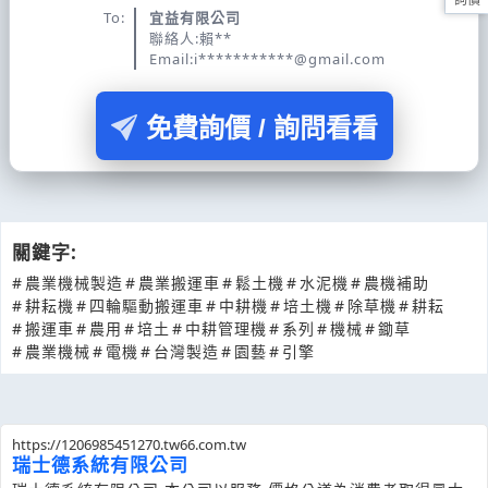
To:
宜益有限公司
聯絡人:賴**
Email:i***********@gmail.com
免費詢價 / 詢問看看
關鍵字:
#
農業機械製造
#
農業搬運車
#
鬆土機
#
水泥機
#
農機補助
#
耕耘機
#
四輪驅動搬運車
#
中耕機
#
培土機
#
除草機
#
耕耘
#
搬運車
#
農用
#
培土
#
中耕管理機
#
系列
#
機械
#
鋤草
#
農業機械
#
電機
#
台灣製造
#
園藝
#
引擎
https://1206985451270.tw66.com.tw
瑞士德系統有限公司