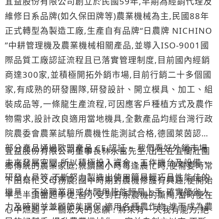
宜益股份有限公司創立於民國59年,早期為經銷代理及
維修日系品牌(如久保田牌等)農業機械為主,民國88年
正式轉型為製造工廠,生產自有品牌“日農牌 NICHINO
”中耕管理機及農業機械相關產品,並導入ISO-9001國
際品質工廠認証流程且已落實管理制度,目前國內經銷
商達300家,並積極開拓外銷市場,目前行銷二十多個國
家,有成熟的研發團隊,研發設計、開立模具、加工、組
裝成品等,一條龍生產流程,可因應客戶種植方式及農作
物需求,設計改良適用當地機具,全數產品均經台灣行政
院農委會農業試驗所農機性能測試合格,德國萊茵認証,
部分產品通過歐盟產品 CE 認証。 我們看好外銷巿場
宜益股份有限公司董事長林永富先生,出生在宜蘭壯圍
未來發展空間,所以積極投入資金、工作機台及設備、
鄉傳統的農業家庭,就讀國小時每逢農忙時,便需要時常
研發人員等,不斷努力製造出使用簡易輕巧且性能佳的
下田幫忙父母務農;國中時期對農機修護有興趣,便開始
機具，不論職業用或休閒用皆能輕易上手,確實節省人
半工半讀當起學徒,自小受到日系農機的薰陶,當時便在
力及時間並兼顧節能環保,適用各種農作物,進而成為農
心中燃起了一個宏大的志願 : 將來有一天我有能力,絕