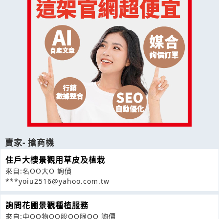
賣家- 搶商機
住戶大樓景觀用草皮及植栽
來自:名OO大O 詢價
***yoiu2516@yahoo.com.tw
詢問花圃景觀種植服務
來自:中OO物OO股OO限OO 詢價