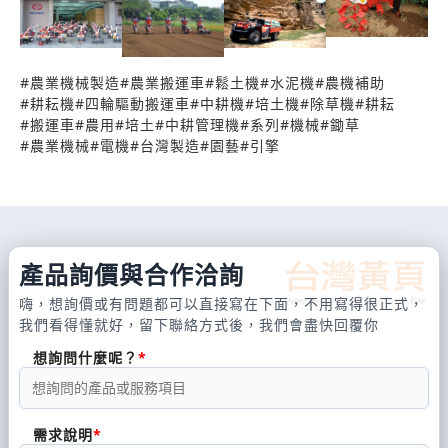
#
農業機械製造
#
農業搬運車
#
鬆土機
#
水泥機
#
農機補助
#
耕耘機
#
四輪驅動搬運車
#
中耕機
#
培土機
#
除草機
#
耕耘
#
搬運車
#
農用
#
培土
#
中耕管理機
#
系列
#
機械
#
鋤草
#
農業機械
#
電機
#
台灣製造
#
園藝
#
引擎
產品詢價與合作洽詢
嗨，想詢價或有問題都可以直接寫在下面，不用寫得很正式，
我們看得懂就好，留下聯絡方式後，我們會盡快回覆你
想詢問什麼呢？
需求說明