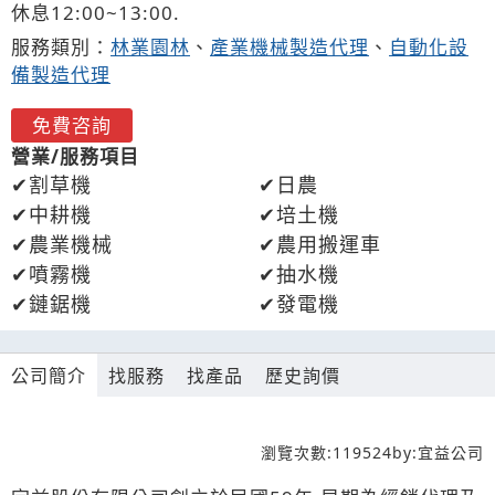
休息12:00~13:00.
服務類別：
林業園林
、
產業機械製造代理
、
自動化設
備製造代理
免費咨詢
營業/服務項目
割草機
日農
中耕機
培土機
農業機械
農用搬運車
噴霧機
抽水機
鏈鋸機
發電機
公司簡介
找服務
找產品
歷史詢價
瀏覽次數:
119524
by:
宜益公司