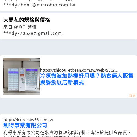
***dy.chen1@microbio.com.tw
大蘭花的規格與價格
來自:鄭OO 詢價
***dy770528@gmail.com
https://zhigou.jetbean.com.tw/web/SEC?
postId=1357026
冷凍微波加熱機好用嗎？熱食無人販售
與餐飲展店新模式
https://kxcvin.tw66.com.tw
利得事業有限公司
利得事業有限公司在水資源管理領域深耕，專注於提供高品質、