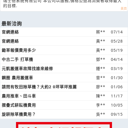
瑞士德系統有限公司 本公司以服務,價格公道為消費者取得最大
的目標.
最新洽詢
官網連絡
蔡**
07/14
官網連絡
黃**
05/28
鋤草報價費用多少
黃**
05/19
中古二手 打草機
鄧**
04/14
元凱搬運車故障找誰來維修
鍾**
03/19
鋼圈 農用搬運車
曾**
01/30
請問有牧田除草機？大約2 0坪草坪推薦
廖**
01/06
農用推車、田斗車
陳**
11/17
摺疊式耕耘機費用
李**
10/05
旋耕除草機費用？
吳**
09/15