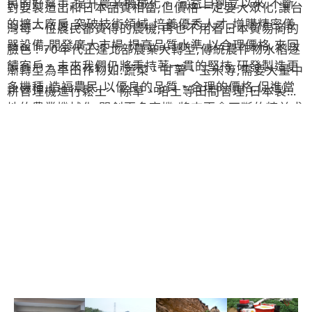
民的好幫手,提升農業機械化。 宜益自創立以來,不斷
對要製造出和日本品質相當,但價格一定要大眾化,讓台
的擴大廠房,突破技術領域,培養優秀人才,增購精密儀
灣每一位農民都買得的農機,再也不用看日本貿易商的
器設備,開發廣大市場,提高品質水準,以合理價格,來回
臉色 ! 70年代正逢北部農業大轉型,傳統農作物水稻逐
饋客戶。未來我們仍將秉持著一貫的堅持,研發製造更
漸轉型為旱田作物如:蔬菜、甘薯、玉米等,需要大量中
多機種,造福農民,以優良的品質、合理的價格,促進當
耕管理機進行鬆土、除草、培土等田間管理,日本製中
地的農業機械化,開創更多商機,將來更會不斷的精益求
耕機於是供不應求;當時林永富先生剛退伍不久即接手
精,以增強企業體質,使產品不斷提升,共創企業之永續
宜益有限公司,經營項目為代理日系農業機械及維修服
經營。
務;幾年間台灣有幾家工廠開始製造本土中耕管理機,但
品質及外觀上和日製產品尚有一段差距,且屬於傳統做
法,全部外包加工,工廠僅有組裝線,要做設計研發改良
均十分困難,無法順應農民需求 ; 民國88年毅然決定投
入資金及設備生產中耕管理機 , 並自創品牌為”日農”,
概念為向日本看齊的農業機械,隔年進軍外銷巿場申請
英文品牌 “ NICHINO “ 以日文日農發音,翻譯成英文,
打響台灣品牌行銷,提升MIT農業機械國際能見度 !