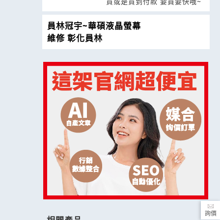
貨或是貨到付款 要買要快哦~
員林冠宇~華碩液晶螢幕
維修 彰化員林
詢價