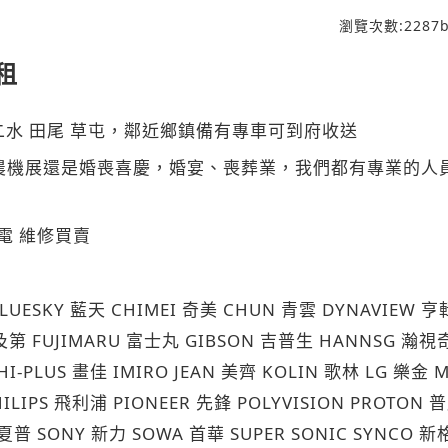
瀏覽次數:
2287
b
租
二水
田尾
草屯，鄰近鄉鎮備有專車可到府收送
農機展還是婚喪喜慶，婚宴、喪葬業，我們都有專業的人
電
維修買賣
LUESKY
CHIMEI
CHUN
DYNAVIEW
藍天
奇美
青雲
亨
FUJIMARU
GIBSON
HANNSG
及第
富士丸
吉普生
瀚視
HI-PLUS
IMIRO JEAN
KOLIN
LG
M
畫佳
美齊
歌林
樂金
ILIPS
PIONEER
POLYVISION PROTON
飛利浦
先鋒
普
SONY
SOWA
SUPER SONIC SYNCO
夏普
新力
首華
新