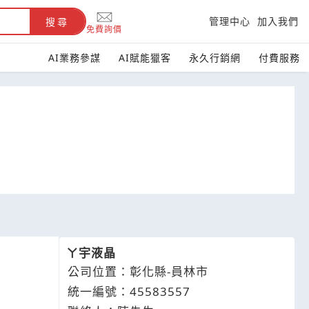
管理中心
加入我們
搜尋
免費詢價
AI業務參謀
AI賦能獵客
永久行銷網
付費服務
ㄚ宇液晶
公司位置：彰化縣-員林市
統一編號：45583557