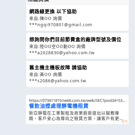
網路線更換 以下協助
來自:陳OO 詢價
***ngqi970801@gmail.com
想詢問你們目前節費盒的廠牌型號及價位
來自:陸OO空OO勤OO 詢價
***a2028830@yahoo.com.tw
舊主機主機板故障 請協助
來自:黃OO 詢價
***s2086@yahoo.com.tw
https://073411819.tw66.com.tw/web/SEC?postId=532
434
餐飲油煙處理靜電機租賃
新亞靜電在工業製程及商業廚房提出以服務專
精，客戶安心為導向之租賃方案，讓客戶有更輕
鬆的選擇