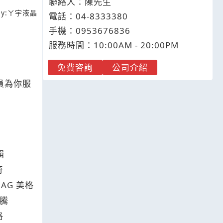
聯絡人：陳先生
y:
ㄚ宇液晶
電話：
04-8
3
3
3
380
手機：
0953
6
7
6
836
服務時間：10:00AM - 20:00PM
免費咨詢
公司介紹
員為你服
輯
奇
AG
美格
騰
格