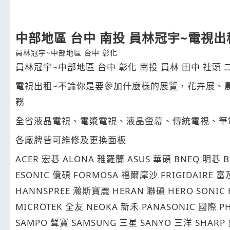
中部地區 台中 南投 員林冠宇~電視出
員林冠宇~中部地區 台中 彰化
~
員林冠宇
中部地區
台中
彰化
南投
員林
田中
社頭
~
電視出租
不論你是要參加什麼樣的展覽，花卉展、
務
全省液晶電視、電漿電視、液晶螢幕、傳統電視、筆
各廠牌皆可維修及更換面板
ACER
ALONA
ASUS
BNEQ
B
宏碁
雅羅蘭
華碩
明碁
ESONIC
FORMOSA
FRIGIDAIRE
億碩
福爾摩沙
富
HANNSPREE
HERAN
HERO SONIC 
瀚斯寶麗
聯碩
MICROTEK
NEOKA
PANASONIC
PH
全友
新禾
國際
SAMPO
SAMSUNG
SANYO
SHARP
聲寶
三星
三洋