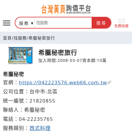
台灣黃頁詢價平台
服務
搜尋
免費詢價
首頁
/
找服務
/
希臘秘密旅行
希臘秘密旅行
加入時間:2008-03-07
資本額:10萬
希臘秘密
官網：
https://042223576.web66.com.tw
公司位置：台中市-北區
統一編號：21820855
聯絡人：希臘秘密
電話：
04-2
2
2
3
5765
服務類別：
西式料理