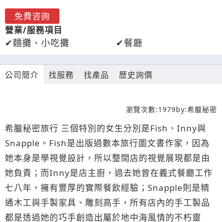
免費咨詢
營業/服務項目
麵攤、小吃攤
餐廳
公司簡介
找服務
找產品
歷史詢價
瀏覽次數:
1979
by:
希臘秘密
希臘秘密旅行 三個特別的女生分別是Fish、Inny與
Snapple。Fish是出版過數本旅行圖文書作家，因為
她本身是學視覺設計，所以整間店的視覺展現都是由
她負責；而Inny是店主廚，過去她曾在義式餐廳工作
七八年，擁有豐厚的實際餐飲經驗；Snapple則是精
通木工與手製家具、雕刻高手，所有店內的手工製品
都是透過她的巧手創造出屬於地中海風情的不朽靈