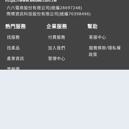
https://www.web66.com.tw
六六電商股份有限公司(統編28697248)
際標資訊科技股份有限公司(統編70398496)
熱門服務
企業服務
幫助
找服務
付費服務
客服中心
找產品
加入我們
服務條款/隱私權
政策
產業資訊
管理中心
要報價
要詢價
聯名網站
六六工商服務網
六六工商詢價服務網
JB產品網
六六黃頁
台灣黃頁｜求報價
B2BKO