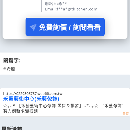
聯絡人:希**
Email:f**a*@tkitchen.com
免費詢價 / 詢問看看
關鍵字:
#
希臘
https://0229308787.web66.com.tw
禾藝藝術中心(禾藝傢飾)
☆｡.:*:【禾藝藝術中心傢飾 零售＆批發】.:*:.｡☆ 〝禾藝傢飾〞
努力創新求變找到
最新洽詢