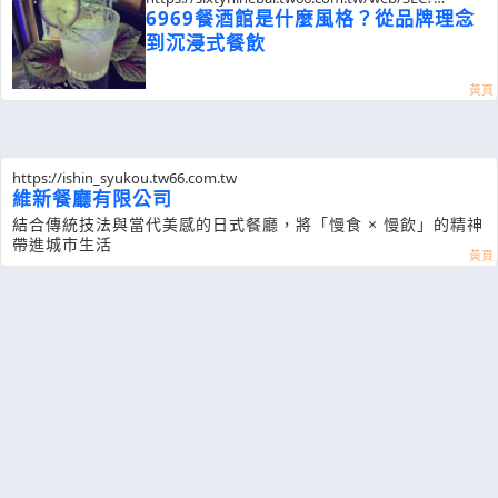
postId=1354415
6969餐酒館是什麼風格？從品牌理念
到沉浸式餐飲
https://ishin_syukou.tw66.com.tw
維新餐廳有限公司
結合傳統技法與當代美感的日式餐廳，將「慢食 × 慢飲」的精神
帶進城市生活