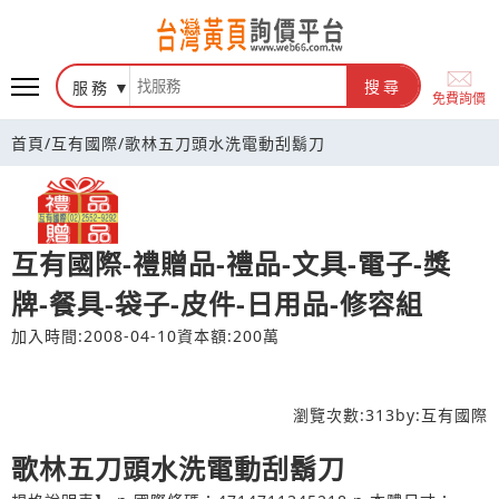
台灣黃頁詢價平台
服務
搜尋
免費詢價
首頁
/
互有國際
/
歌林五刀頭水洗電動刮鬍刀
互有國際-禮贈品-禮品-文具-電子-獎
牌-餐具-袋子-皮件-日用品-修容組
加入時間:2008-04-10
資本額:200萬
瀏覽次數:
313
by:
互有國際
歌林五刀頭水洗電動刮鬍刀