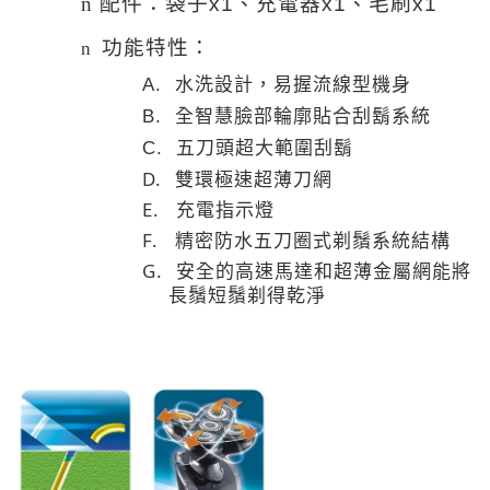
配件：袋子
、充電器
、毛刷
n
x1
x1
x1
功能特性：
n
水洗設計，易握流線型機身
A.
全智慧臉部輪廓貼合刮鬍系統
B.
五刀頭超大範圍刮鬍
C.
D.
雙環極速超薄刀網
E.
充電指示燈
F.
精密防水五刀圈式剃鬚系統結構
G.
安全的高速馬達和超薄金屬網能將
長鬚短鬚剃得乾淨