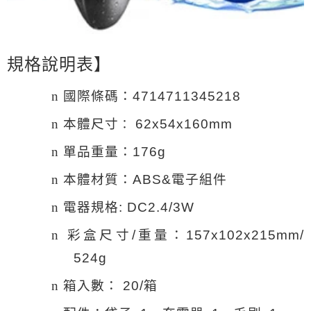
規格說明表】
國際條碼：
n
4714711345218
本體尺寸
：
n
62x54x
160m
m
單品重量：
n
176g
本體材質：
電子組件
n
ABS&
電器規格
n
: DC2.4/3W
彩盒尺寸
重量：
n
/
157x102x
215m
m/
524g
箱入數：
箱
n
20/