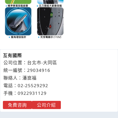
互有國際
公司位置：台北市-大同區
統一編號：29034916
聯絡人：潘崑福
電話：
02-2
5
5
2
9292
手機：
0922
9
3
1
129
免費咨詢
公司介紹