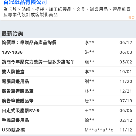
百冠紙品有限公司
為卡片、貼紙、提袋、加工紙製品、文具、辦公用品、禮品雜貨
及專業代設計或客製化商品
最新洽詢
詢價單：筆贈品商產品詢價
李**
06/12
13v-1036
洪**
06/03
請問今年壓克力獎牌一個多少錢呢？
張**
05/02
雙人牌禮盒
李**
10/01
電腦周邊用品
謝**
11/20
廣告筆禮贈品筆
林**
12/21
廣告筆禮贈品筆
唐**
07/19
自走式吸塵器RV-9
王**
06/06
手機周邊用品
徐**
02/12
USB隨身碟
M**a**a**o
11/12