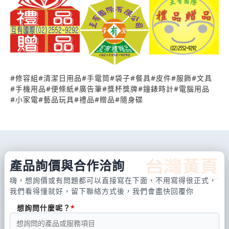
#
修容組
#
清潔日用品
#
手電筒
#
袋子
#
餐具
#
皮件
#
服飾
#
文具
#
手機用品
#
便條紙
#
廣告筆
#
獎杯獎牌
#
鐘錶時計
#
電腦用品
#
小家電
#
藝品玩具
#
禮品
#
贈品
#
隨身碟
產品詢價與合作洽詢
嗨，想詢價或有問題都可以直接寫在下面，不用寫得很正式，
我們看得懂就好，留下聯絡方式後，我們會盡快回覆你
想詢問什麼呢？