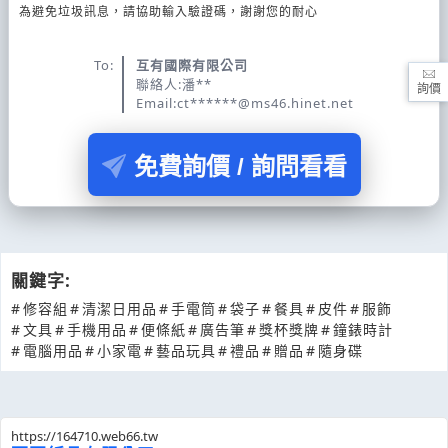
為避免垃圾訊息，請協助輸入驗證碼，謝謝您的耐心
To:
互有國際有限公司
聯絡人:潘**
詢價
Email:ct******@ms46.hinet.net
免費詢價 / 詢問看看
關鍵字:
#
修容組
#
清潔日用品
#
手電筒
#
袋子
#
餐具
#
皮件
#
服飾
#
文具
#
手機用品
#
便條紙
#
廣告筆
#
獎杯獎牌
#
鐘錶時計
#
電腦用品
#
小家電
#
藝品玩具
#
禮品
#
贈品
#
隨身碟
https://164710.web66.tw