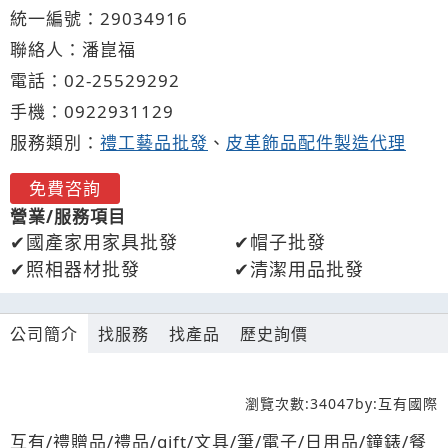
統一編號：29034916
聯絡人：潘崑福
電話：
02-2
5
5
2
9292
手機：
0922
9
3
1
129
服務類別：
禮工藝品批發
、
皮革飾品配件製造代理
免費咨詢
營業/服務項目
國產家用家具批發
帽子批發
照相器材批發
清潔用品批發
公司簡介
找服務
找產品
歷史詢價
瀏覽次數:
34047
by:
互有國際
互有/禮贈品/禮品/gift/文具/筆/電子/日用品/鐘錶/餐