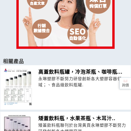
相關產品
高蓋飲料瓶罐，冷泡茶瓶、咖啡瓶...
永琳塑膠不斷努力研發創新各大塑膠容器領
域；、食品級飲料瓶罐.
詢價
矮蓋飲料瓶，水果茶瓶、木耳汁..
矮蓋飲料瓶聯刊於台灣黃頁永琳塑膠不斷努力