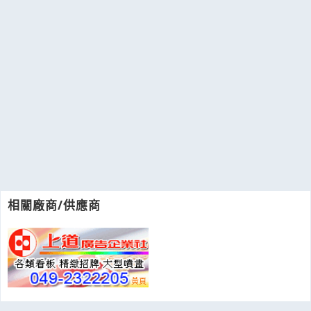
相關廠商/供應商