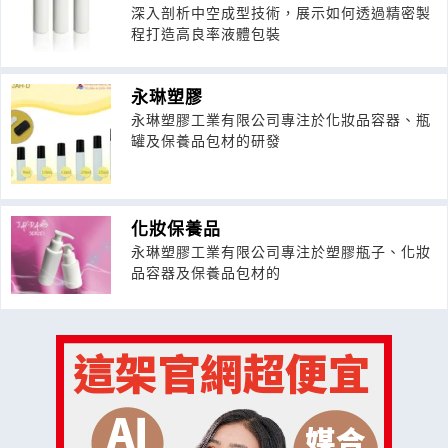
深入剖析中空成型技術，展示如何透過精密製
程打造高良率液體包裝
永琳塑膠
永琳塑膠工業有限公司專注於化妝品容器、瓶
罐及保養品包材的研發
化妝保養品
永琳塑膠工業有限公司專注於塑膠瓶子、化妝
品容器及保養品包材的