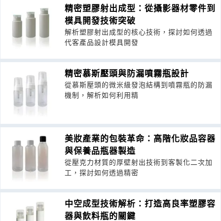
精密塑膠射出成型：從攝影器材零件到
模具開發技術突破
解析塑膠射出成型的核心技術，探討如何透過
代客產品設計模具開發
精密慕斯壓頭與防漏噴霧瓶設計
從慕斯壓頭的微米級發泡結構到噴霧瓶的防漏
機制，解析如何利用精
美妝產業的包裝革命：高階化妝品容器
與保養品瓶器製造
從壓克力材質的厚壁射出技術到客製化二次加
工，探討如何透過精密
中空成型技術解析：打造高良率塑膠容
器與飲料瓶的關鍵