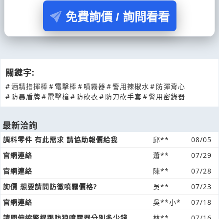
免費詢價 / 詢問看看
關鍵字:
#
酒精指揮棒
#
電擊棒
#
噴霧器
#
警用辣椒水
#
防彈背心
#
防暴盾牌
#
電擊槍
#
防砍衣
#
防刀砍手套
#
警用密錄器
最新洽詢
調料零件 有此需求 請協助報價給我
邱**
08/05
官網連絡
蕭**
07/29
官網連絡
陳**
07/28
詢價 想要請問防黴噴霧價格?
吳**
07/23
官網連絡
吳**小*
07/18
請問伸縮警棍跟防狼噴霧器分別多少錢
林**
07/16