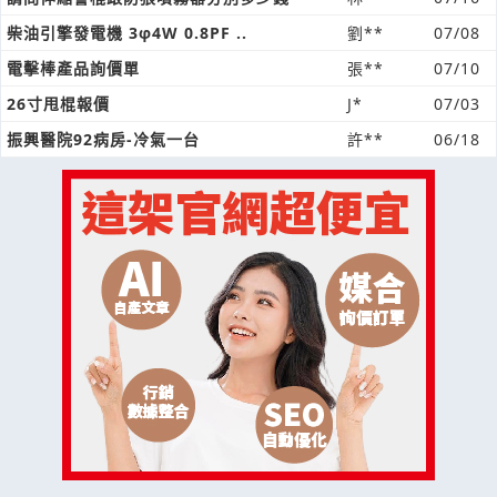
柴油引擎發電機 3φ4W 0.8PF ..
劉**
07/08
電擊棒產品詢價單
張**
07/10
26寸甩棍報價
J*
07/03
振興醫院92病房-冷氣一台
許**
06/18