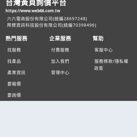
台灣黃頁詢價平台
https://www.web66.com.tw
六六電商股份有限公司(統編28697248)
際標資訊科技股份有限公司(統編70398496)
熱門服務
企業服務
幫助
找服務
付費服務
客服中心
找產品
加入我們
服務條款/隱私權
政策
產業資訊
管理中心
要報價
要詢價
聯名網站
六六工商服務網
六六工商詢價服務網
JB產品網
六六黃頁