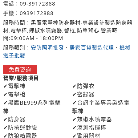
電話：
09-3
9
1
7
2888
手機：
0939
1
7
2
888
服務時間：黑鷹電擊棒防身器材-專業設計製造防身器
材,電擊棒,辣椒水噴霧器,警棍,防單背心 營業時
間:09:00AM - 18:00PM
服務類別：
安防照明批發
、
居家百貨製造代理
、
機械
電子批發
免費咨詢
營業/服務項目
電擊棒
防彈衣
電擊槍
密錄器
黑鷹BE999系列電擊
台旗企業專業製造電
棒
擊棒
防身器
辣椒水噴霧器
防搶運鈔袋
酒測指揮棒
防狼噴霧器
警用器材