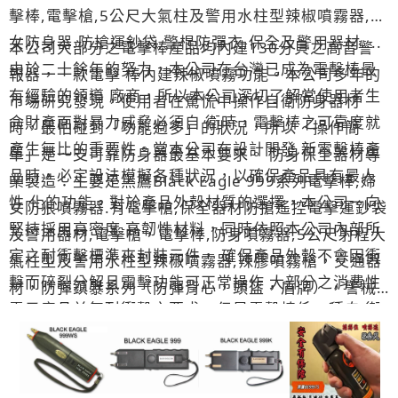
擊棒,電擊槍,5公尺大氣柱及警用水柱型辣椒噴霧器,婦
女防身器.防搶運鈔袋,警棍防彈衣,保全及警用器材....
本公司大部分之電擊棒產品均內建130分貝之高音警
由於二十餘年的努力，本公司在台灣已成為電擊棒最
報器，一款電擊 棒內建辣椒噴霧功能。本公司多年的
有經驗的領導 廠商，所以本公司深切了解當使用者生
市場研究發現，使用者在驚慌中操作自衛防身器材
命財產面對暴力威脅必須自 衛時，電擊棒之可靠度就
時，最怕碰到「功能過多」的狀況，所以「操作簡
產生無比的重要性。當本公司在設計開發 新電擊棒產
單」是一支可靠防身器最基本要求。 防身保全器材專
品時，必定設法模擬各種狀況，以確保產品具有最人
業製造：主要是黑鷹Black Eagle 999系列電擊棒,婦
性 化的功能。對於產品外殼材質的選擇，本公司一向
女防狼噴霧器.有電擊槍,保全器材防搶遙控電擊運鈔袋
堅持採用高密度 高韌性材料，同時依照本公司內部所
及警用器材,電擊槍，電擊棒,防身噴霧器,5公尺射程大
定之耐衝擊標準來封裝元件， 確保產品外殼不會因衝
氣柱型及警用水柱型辣椒噴霧器,辣膠噴霧槍，交通器
擊而碎裂分解且電擊功能可正常操作 大部分之消費性
材，防彈鎮暴系列（防彈背心，頭盔，盾牌），警械
電子產品並無耐衝擊之要求，但是電擊棒係一種自 衛
器材與保全裝備（警棍，手銬，甩棍）警用密錄器,警
防身器材，使用者極可能是在驚慌失措之狀況下操作
用酒測指揮棒 【與我們聯絡】 臺旗企業有限公司(專
它。如果當 使用者面對暴力威脅而最需要電擊棒來自
業電擊棒防身器材製造設計) 臺北市內湖區新明路95
我防衛時，電擊棒卻在驚 慌中摔落地面後支離破碎失
巷9號(近成功橋) ,諮詢電話:0939-172888,0979-