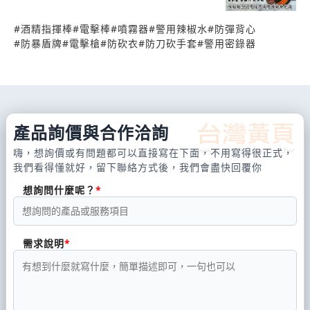
去其正常功能.
172888 傳真: 02-27937041 Line ID:0939172888
#
酒精指揮棒
#
電擊棒
#
噴霧器
#
警用辣椒水
#
防彈背心
email: taichi.roc@gmail.com
#
防暴盾牌
#
電擊槍
#
防砍衣
#
防刀砍手套
#
警用密錄器
產品詢價與合作洽詢
嗨，想詢價或有問題都可以直接寫在下面，不用寫得很正式，
我們看得懂就好，留下聯絡方式後，我們會盡快回覆你
想詢問什麼呢？
需求說明