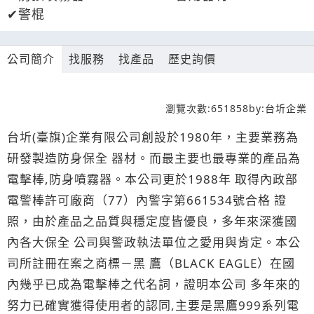
警棍
公司簡介
找服務
找產品
歷史詢價
瀏覽次數:
651858
by:
台圻企業
台圻(臺旗)企業有限公司創設於1980年，主要業務為
研發製造防身保全 器材。而最主要也最專業的產品為
電擊棒,防身噴霧器。本公司更於1988年 取得內政部
電警棒許可廠商（77）內警字第661534號合格 證
照，由於產品之品質與穩定度皆優良，多年來深獲國
內各大保全 公司與警政執法單位之愛用與肯定。本公
司所註冊在案之商標－黑 鷹（BLACK EAGLE）在國
內幾乎已成為電擊棒之代名詞，證明本公司 多年來的
努力已確實獲得使用者的認同,主要是黑鷹999系列電