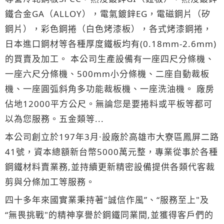
鐵合金GA（ALLOY），電氣鍍鋅EG，電磁鋼片（矽
鋼片），彩色鋼捲（白色烤漆板），各式烤漆鋼捲，
日本進口鋼材等各種厚度鐵板均有(0.18mm-2.6mm)
的買賣及加工。 本公司生產設備有一座四尺分條機、
一座六尺分條機、500mm小分條機、二座自動裁板
機、一座圓弧斜角多功能裁板機、一座洗油機。 廠房
佔地12000平方公尺。無論您是要捲料或平板等都可
以為您服務。五金類等...
本公司創立於197年3月·設廠於高雄市大寮區鳳屏二路
41號，資本總額新台幣5000萬元整，專業從事於各種
鋼鐵材料賣業務,並持續更新精密設備提供各類代客裁
剪與分條加工等服務。
四十多年來國實業秉持著"誠信作風”、“服務至上"及
“無畏挑戰"的精神享譽於鋼鐵同業間,並獲得客戶們的