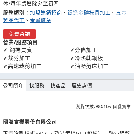
休/每年農曆除夕至初四
服務類別：
加盟連鎖招商
、
鑄造金礦模具加工
、
五金
製品代工
、
金屬礦業
免費咨詢
營業/服務項目
鋼捲買賣
分條加工
裁剪加工
冷熱軋鋼板
高速裁剪加工
油壓剪床加工
公司簡介
找服務
找產品
歷史詢價
瀏覽次數:
9861
by:
國朧實業
國朧實業股份有限公司
專營冷軋鋼板SPCC，熱浸鍍鋅GI（錏板），熱浸鍍鋅