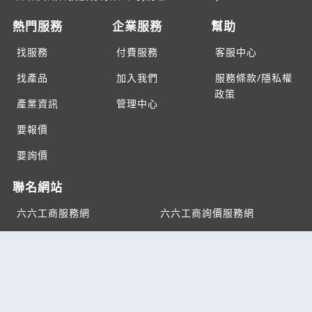
熱門服務
企業服務
幫助
找服務
付費服務
客服中心
找產品
加入我們
服務條款/隱私權
政策
產業資訊
管理中心
要報價
要詢價
聯名網站
六六工商服務網
六六工商詢價服務網
JB產品網
六六黃頁
台灣黃頁｜求報價
B2BKO
BNI夥伴引薦網