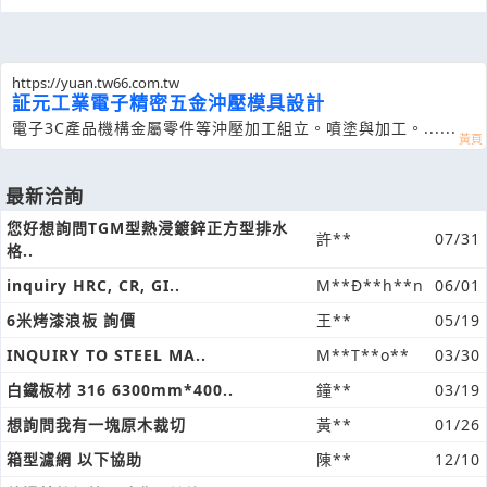
https://yuan.tw66.com.tw
証元工業電子精密五金沖壓模具設計
電子3C產品機構金屬零件等沖壓加工組立。噴塗與加工。......
最新洽詢
您好想詢問TGM型熱浸鍍鋅正方型排水
許**
07/31
格..
inquiry HRC, CR, GI..
M**Đ**h**n
06/01
6米烤漆浪板 詢價
王**
05/19
INQUIRY TO STEEL MA..
M**T**o**
03/30
白鐵板材 316 6300mm*400..
鐘**
03/19
想詢問我有一塊原木裁切
黃**
01/26
箱型濾網 以下協助
陳**
12/10