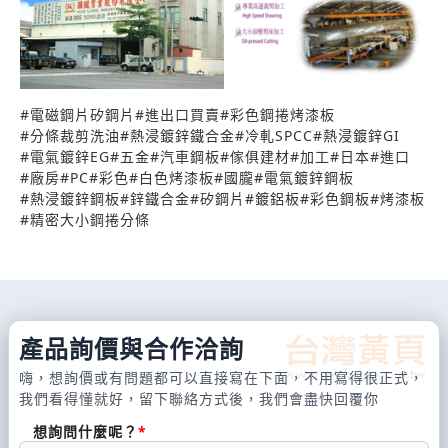
#
電磁鋼片矽鋼片
#
進出口買賣
#
彩色鋼捲烤漆板
#
分條裁剪洗油
#
熱浸鍍鋅鐵合金
#
冷軋SPCC
#
熱浸鍍鋅GI
#
電氣鍍鋅EG
#
五金
#
汽車鋼板
#
傢俱建材
#
加工
#
日本
#
進口
#
廠房
#
PC
#
彩色
#
白色烤漆板
#
國朧
#
電氣鍍鋅鋼板
#
熱浸鍍鋅鋼板
#
鋅鐵合金
#
矽鋼片
#
鍍鋁板
#
彩色鋼板
#
烤漆板
#
精密大小鋼捲分條
產品詢價與合作洽詢
嗨，想詢價或有問題都可以直接寫在下面，不用寫得很正式，
我們看得懂就好，留下聯絡方式後，我們會盡快回覆你
想詢問什麼呢？