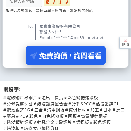
為避免垃圾訊息，請協助輸入驗證碼，謝謝您的耐心
To:
國朧實業股份有限公司
聯絡人:林**
Email:s2******@ms39.hinet.net
詢價
免費詢價 / 詢問看看
關鍵字:
#
電磁鋼片矽鋼片
#
進出口買賣
#
彩色鋼捲烤漆板
#
分條裁剪洗油
#
熱浸鍍鋅鐵合金
#
冷軋SPCC
#
熱浸鍍鋅GI
#
電氣鍍鋅EG
#
五金
#
汽車鋼板
#
傢俱建材
#
加工
#
日本
#
進口
#
廠房
#
PC
#
彩色
#
白色烤漆板
#
國朧
#
電氣鍍鋅鋼板
#
熱浸鍍鋅鋼板
#
鋅鐵合金
#
矽鋼片
#
鍍鋁板
#
彩色鋼板
#
烤漆板
#
精密大小鋼捲分條