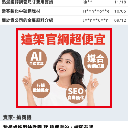
熱浸鍍鋅鋼管尺寸費用諮詢
徐**
11/18
需客製化中碳鋼塊材
H**n**o**e
10/05
關於貴公司的金屬原料介紹
I**n**C**n
09/12
賣家- 搶商機
我想找造型鑰匙圈 瑈 這個字的，請問有嗎