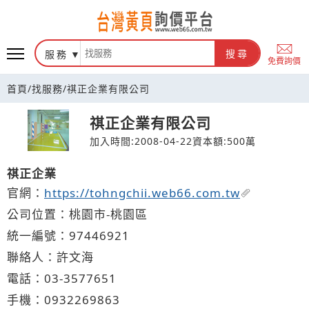
台灣黃頁詢價平台
服務
搜尋
免費詢價
首頁
/
找服務
/
祺正企業有限公司
祺正企業有限公司
加入時間:2008-04-22
資本額:500萬
祺正企業
官網：
https://tohngchii.web66.com.tw
公司位置：桃園市-桃園區
統一編號：97446921
聯絡人：許文海
電話：
03-3
5
7
7
651
手機：
0932
2
6
9
863