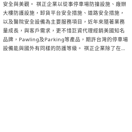
安全與美觀。 祺正企業以從事停車場防撞設施、廠辦
大樓防護設施，卸貨平台安全措施、道路安全措施，
以及醫院安全設備為主要服務項目，近年來隨著業務
量成長，與客戶需求，更不惜巨資代理經銷美國知名
品牌，Pawling及Parking等產品，期許台灣的停車場
設備能與國外有同樣的防護等級。 祺正企業除了在停
車安全上穩定發展外，更投入巨資發展出針對人身安
全防護之自創品牌「優耐特」，並深獲市場認同，業
務量成長快速，因此於民國93年成立「優耐特興業有
限公司」以服務更廣大的客戶。 祺正相關產品經全國
各大建築師指定以及名知名公司採用，獲得相當程度
的認同，品質更獲得廣大客戶的信賴與肯定，未來更
期許工作團隊能服務到更多的客戶為目標。祺正企業
有限公司 本公司系列產品:
1.停車場-柱角防撞系列