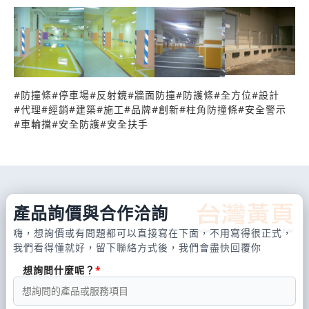
2.停車場-車輪擋系列
3.卸貨防撞系列
4.安全警示系列
5.牆面防撞系列
6.安全扶手系列
#
防撞條
#
停車場
#
反射鏡
#
牆面防撞
#
防護條
#
全方位
#
設計
#
代理
#
經銷
#
建築
#
施工
#
品牌
#
創新
#
柱角防撞條
#
安全警示
7.防撞條系列
#
車輪擋
#
安全防護
#
安全扶手
指示燈箱、告示牌、停車管制設備、
各式導標、標誌、標線、反射鏡、
太陽能減速墊、回覆桿、反光貼紙、
柵欄機、連桿式自動柵欄機、車道控制系列、
產品詢價與合作洽詢
專業停車場設備、規劃施工、
嗨，想詢價或有問題都可以直接寫在下面，不用寫得很正式，
車道控制總機、紅綠燈、
我們看得懂就好，留下聯絡方式後，我們會盡快回覆你
旋轉警示燈、感應線圈控制器
想詢問什麼呢？
雙軌對照式紅外線偵測器(埋入式)