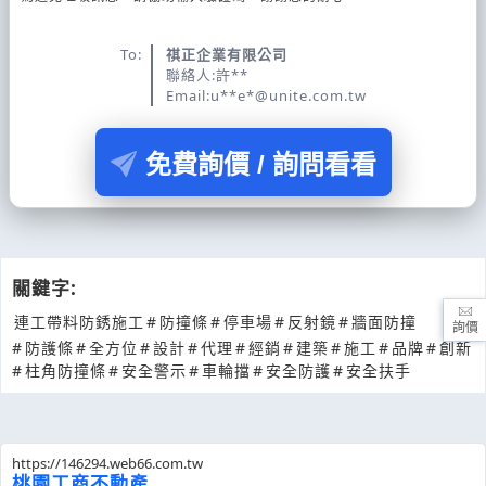
To:
祺正企業有限公司
聯絡人:許**
Email:u**e*@unite.com.tw
免費詢價 / 詢問看看
關鍵字:
連工帶料防銹施工
#
防撞條
#
停車場
#
反射鏡
#
牆面防撞
詢價
#
防護條
#
全方位
#
設計
#
代理
#
經銷
#
建築
#
施工
#
品牌
#
創新
#
柱角防撞條
#
安全警示
#
車輪擋
#
安全防護
#
安全扶手
https://146294.web66.com.tw
桃園工商不動產