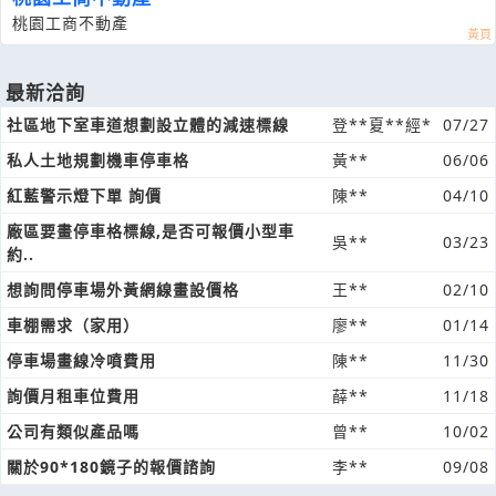
桃園工商不動產
最新洽詢
社區地下室車道想劃設立體的減速標線
登**夏**經*
07/27
私人土地規劃機車停車格
黃**
06/06
紅藍警示燈下單 詢價
陳**
04/10
廠區要畫停車格標線,是否可報價小型車
吳**
03/23
約..
想詢問停車場外黃網線畫設價格
王**
02/10
車棚需求（家用）
廖**
01/14
停車場畫線冷噴費用
陳**
11/30
詢價月租車位費用
薛**
11/18
公司有類似產品嗎
曾**
10/02
關於90*180鏡子的報價諮詢
李**
09/08