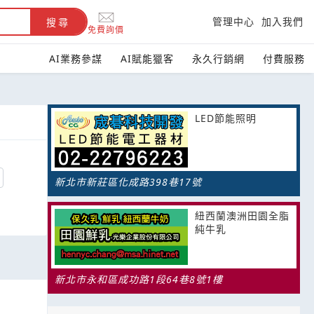
管理中心
加入我們
搜尋
免費詢價
AI業務參謀
AI賦能獵客
永久行銷網
付費服務
LED節能照明
新北市新莊區化成路398巷17號
紐西蘭澳洲田園全脂
純牛乳
新北市永和區成功路1段64巷8號1樓