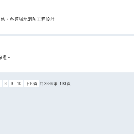
維修、各類場地消防工程設計
保證。
7
8
9
10
下10頁
共
2836
筆
190
頁