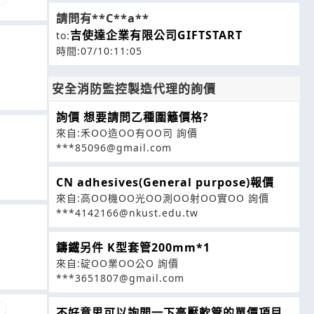
請問有**C**a**
吉使達企業有限公司GIFTSTART
to:
時間:07/10:11:05
安全消防監控製造代理的詢價
詢價 想要請問乙種圍籬價格?
來自:禾OO造OO有OO司 詢價
***85096@gmail.com
CN adhesives(General purpose)報價
來自:高OO機OO光OO測OO射OO實OO 詢價
***4142166@nkust.edu.tw
鑄鐵另件 K型套管200mm*1
來自:碇OO業OO公O 詢價
***3651807@gmail.com
不好意思可以詢問一下高壓軟管的單價項目