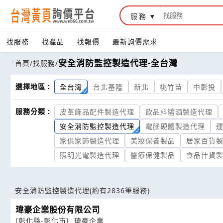
服務
找服務
找產品
找報價
最新詢價需求
安全消防監控製造代理-全台灣
首頁
/
找服務
/
選擇地區 :
全台灣
台北基隆
新北
桃竹苗
中彰投
服務分類 :
皮革飾品配件製造代理
飲品料醬酒製造代理
安全消防監控製造代理
電腦硬體製造代理
家俱家飾製造代理
美妝保養製品
居家百貨
照明光電製造代理
醫療保健製品
食品什貨
安全消防監控製造代理
(約有2836筆服務)
瑋豪企業股份有限公司
[彰化縣-彰化市]
瑋豪企業