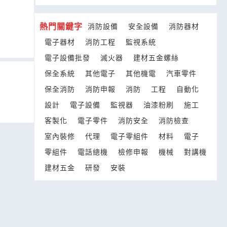
熱門關鍵字
消防設備
安全設備
消防器材
電子器材
消防工程
監視系統
電子設備批發
滅火器
建材五金螺絲
保全系統
其他電子
其他機電
汽車零件
保全消防
消防申報
消防
工程
自動化
設計
電子設備
監視器
油漆粉刷
施工
客製化
電子零件
消防安全
消防檢查
室內裝修
代理
電子零組件
材料
電子
零組件
電話總機
檢修申報
機械
對講機
建材五金
研發
安裝