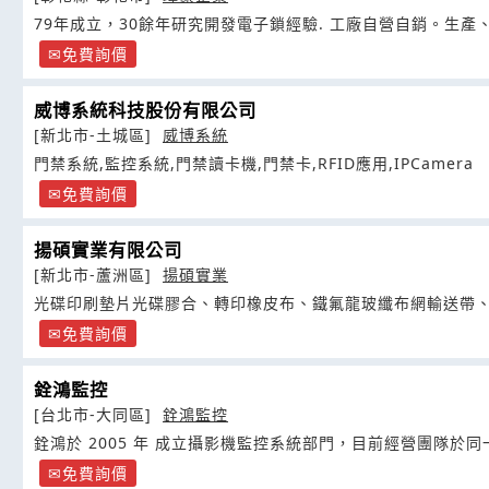
79年成立，30餘年研究開發電子鎖經驗. 工廠自營自銷。生產
免費詢價
威博系統科技股份有限公司
[新北市-土城區]
威博系統
門禁系統,監控系統,門禁讀卡機,門禁卡,RFID應用,IPCamera
免費詢價
揚碩實業有限公司
[新北市-蘆洲區]
揚碩實業
光碟印刷墊片光碟膠合、轉印橡皮布、鐵氟龍玻纖布網輸送帶
免費詢價
銓鴻監控
[台北市-大同區]
銓鴻監控
銓鴻於 2005 年 成立攝影機監控系統部門，目前經營團隊於
免費詢價