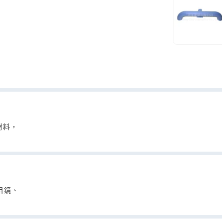
材料，
目鏡、