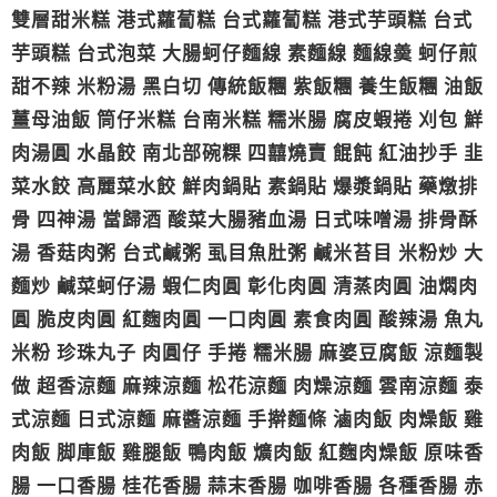
雙層甜米糕 港式蘿蔔糕 台式蘿蔔糕 港式芋頭糕 台式
芋頭糕 台式泡菜 大腸蚵仔麵線 素麵線 麵線羮 蚵仔煎
甜不辣 米粉湯 黑白切 傳統飯糰 紫飯糰 養生飯糰 油飯
薑母油飯 筒仔米糕 台南米糕 糯米腸 腐皮蝦捲 刈包 鮮
肉湯圓 水晶餃 南北部碗粿 四囍燒賣 餛飩 紅油抄手 韭
菜水餃 高麗菜水餃 鮮肉鍋貼 素鍋貼 爆漿鍋貼 藥燉排
骨 四神湯 當歸酒 酸菜大腸豬血湯 日式味噌湯 排骨酥
湯 香菇肉粥 台式鹹粥 虱目魚肚粥 鹹米苔目 米粉炒 大
麵炒 鹹菜蚵仔湯 蝦仁肉圓 彰化肉圓 清蒸肉圓 油燜肉
圓 脆皮肉圓 紅麴肉圓 一口肉圓 素食肉圓 酸辣湯 魚丸
米粉 珍珠丸子 肉圓仔 手捲 糯米腸 麻婆豆腐飯 涼麵製
做 超香涼麵 麻辣涼麵 松花涼麵 肉燥涼麵 雲南涼麵 泰
式涼麵 日式涼麵 麻醬涼麵 手擀麵條 滷肉飯 肉燥飯 雞
肉飯 脚庫飯 雞腿飯 鴨肉飯 爌肉飯 紅麴肉燥飯 原味香
腸 一口香腸 桂花香腸 蒜末香腸 咖啡香腸 各種香腸 赤