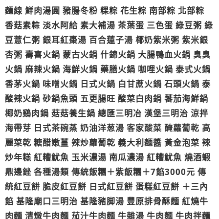
麵線 鮮肉湯圓 豬腸冬粉 粿粽 花生粽 南部粽 北部粽
香菇素粽 淡水阿給 素大補湯 茶葉蛋 三色蛋 綠豆粥 綠
豆薏仁粥 銀耳紅棗湯 百合蓮子湯 椰奶紫米粥 紫米銀
杏粥 壽喜火鍋 蒙古火鍋 什錦火鍋 大腸鴨血火鍋 臭臭
火鍋 麻辣火鍋 海鮮火鍋 藥膳火鍋 咖哩火鍋 泰式火鍋
香茅火鍋 味噌火鍋 日式火鍋 白甘蔗火鍋 石頭火鍋 泰
酸辣火鍋 砂鍋魚頭 五更腸旺 酸菜白肉鍋 蕃茄海鮮鍋
椰奶鷄肉鍋 菇菇養生鍋 總匯三明冶 漢堡三明治 涼拌
海帶芽 日式茶碗蒸 奶油洋葱湯 客家酸菜 醃蘿蔔乾 高
麗菜乾 糖醋嫩薑 辣炒蘿蔔乾 義大利麵醬 黃金泡菜 辣
炒年糕 紅糟魷魚 玉米濃湯 南瓜濃湯 紅糟魷魚 燒酒蝦
鼎邊銼 各種湯類 傳統飯糰＋紫飯糰＋7餡3000元 傳
統紅豆餅 脆皮紅豆餅 日式紅豆餅 蛋糕紅豆餅 ＋三內
餡 基隆廟口三明治 基隆豬脚湯 豐原排骨酥麵 紅燒牛
肉麵 清燉牛肉麵 茄汁牛肉麵 牛雜湯 牛肉麵 牛肉拌麵