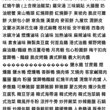
紅燒牛腩 (上含辣油酸菜) 羅宋湯 三味鍋貼 大腸圈 奶
油螃蟹 東山鴨頭 紅燒蹄膀 紅燒獅子 東坡肉 脆皮可麗
餅 大餅包小餅 章魚燒 漢堡肉 麥煎餅 九層炊 潤餅皮
宜蘭冰淇淋花生磚 港式麻糬 棺材板 安平蝦捲 西魯肉
冰鎮冷滷 煙燻滷味 白滷味 加熱滷味 麻辣滷味 乾式滷
味 素食滷味 醃製臭豆腐 何首烏鷄 港式油雞 鄉野烤鷄
麻油鷄/麵線 熱活薑母鴨 月亮蝦 包心粉圓餅 梅干扣肉
當歸鴨、麵線 脆皮烤鷄 廣式醉鷄 義大利肉醬
��������������� 鹽水雞 甘蔗雞 煙
燻雞 鹽水鴨 煙燻鴨 香酥鴨 燒肉條 叉燒肉 客家鹹猪肉
臘腸 臘肉 粉腸 當歸鴨麵線 紅燒羊肉爐 清燉羊肉爐 人
參燉鷄 可樂豬脚 當歸豬脚 醉豬腳 蒙古烤肉 燻沙魚煙
豆腐乳 韓豆芽湯 韓式海帶湯 韓式烤肉 韓式泡菜鍋 韓
式泡菜 韓風拌冬粉 涼拌牛蒡 炒拌蕨菜 炒辣雞腿 石鍋
拌飯 炒辣年糕 韓海鮮煎餅 韓國燉鷄 人參鷄湯 豚骨拉