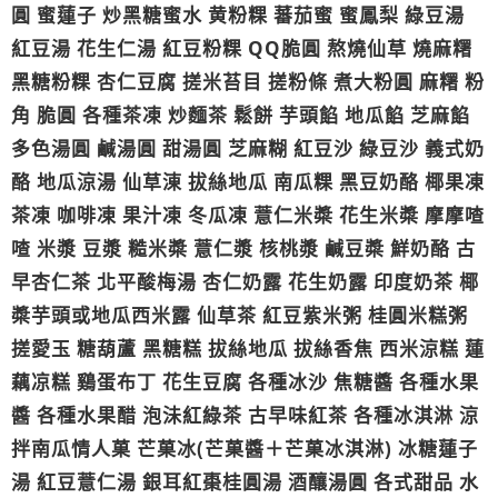
圓 蜜蓮子 炒黑糖蜜水 黄粉粿 蕃茄蜜 蜜鳳梨 綠豆湯
紅豆湯 花生仁湯 紅豆粉粿 QQ脆圓 熬燒仙草 燒麻糬
黑糖粉粿 杏仁豆腐 搓米苔目 搓粉條 煮大粉圓 麻糬 粉
角 脆圓 各種茶凍 炒麵茶 鬆餅 芋頭餡 地瓜餡 芝麻餡
多色湯圓 鹹湯圓 甜湯圓 芝麻糊 紅豆沙 綠豆沙 義式奶
酪 地瓜涼湯 仙草涷 拔絲地瓜 南瓜粿 黑豆奶酪 椰果凍
茶凍 咖啡凍 果汁凍 冬瓜凍 薏仁米槳 花生米槳 摩摩喳
喳 米漿 豆漿 糙米槳 薏仁漿 核桃漿 鹹豆槳 鮮奶酪 古
早杏仁茶 北平酸梅湯 杏仁奶露 花生奶露 印度奶茶 椰
槳芋頭或地瓜西米露 仙草茶 紅豆紫米粥 桂圓米糕粥
搓愛玉 糖葫蘆 黑糖糕 拔絲地瓜 拔絲香焦 西米涼糕 蓮
藕凉糕 鷄蛋布丁 花生豆腐 各種冰沙 焦糖醬 各種水果
醬 各種水果醋 泡沬紅綠茶 古早味紅茶 各種冰淇淋 涼
拌南瓜情人菓 芒菓冰(芒菓醬＋芒菓冰淇淋) 冰糖蓮子
湯 紅豆薏仁湯 銀耳紅棗桂圓湯 酒釀湯圓 各式甜品 水