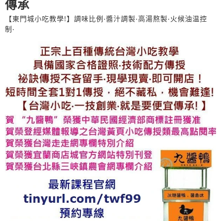
傳承
【東門城小吃教學!】調味比例‧醬汁調製‧高湯熬製‧火候油温控
制‧