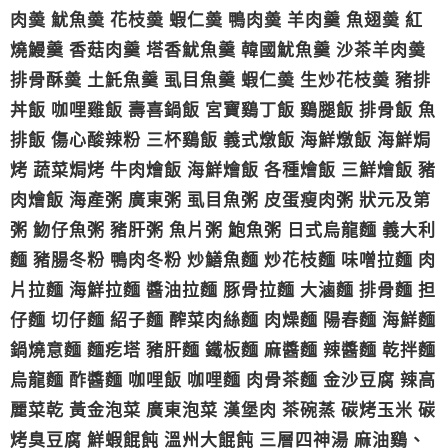
肉羮 魷魚羮 花枝羮 蝦仁羮 鴨肉羮 羊肉羹 魚翅羮 紅
燒鰻羹 香菇肉羹 塔香魷魚羹 韓國魷魚羹 沙茶羊肉羮
排骨酥羮 土魠魚羹 虱目魚羹 蝦仁羮 生炒花枝羮 豬排
丼飯 咖哩雞飯 壽喜鍋飯 宮寶鷄丁飯 鷄腿飯 排骨飯 魚
排飯 傷心酸辣粉 三杯鷄飯 義式燉飯 海鮮燉飯 海鮮焗
烤 蔬菜焗烤 牛肉燴飯 海鮮燴飯 各種燴飯 三鮮燴飯 豬
肉燴飯 海產粥 廣東粥 虱目魚粥 皮蛋瘦肉粥 狀元及第
粥 魩仔魚粥 豬肝粥 魚片粥 鮑魚粥 日式烏龍麵 義大利
麵 豬腸冬粉 鴨肉冬粉 炒鱔魚麵 炒花枝麵 味噌拉麵 肉
片拉麵 海鮮拉麵 醬油拉麵 豚骨拉麵 大滷麵 排骨麵 担
仔麵 切仔麵 紹子麵 醡菜肉絲麵 肉燥麵 陽春麵 海鮮麵
鍋燒意麵 麵疙塔 豬肝麵 鐵板麵 麻醬麵 辣醬麵 乾拌麵
烏龍麵 酢醬麵 咖哩飯 咖哩麵 肉骨茶麵 金沙豆腐 辣高
麗菜乾 黃金泡菜 廣東泡菜 漢堡肉 茶碗蒸 碳烤玉米 碳
烤臭豆腐 鮮蝦餛飩 溫州大餛飩 三層四神湯 麻油鷄、