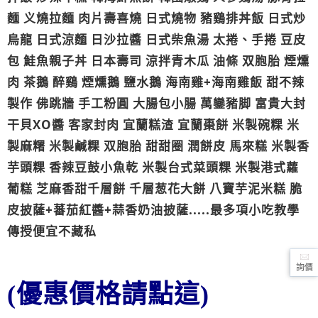
麵 义燒拉麵 肉片壽喜燒 日式燒物 豬鷄排丼飯 日式炒
烏龍 日式涼麵 日沙拉醬 日式柴魚湯 太捲、手捲 豆皮
包 鮭魚親子丼 日本壽司 涼拌青木瓜 油條 双胞胎 煙燻
肉 茶鵝 醉鷄 煙燻鵝 鹽水鵝 海南雞+海南雞飯 甜不辣
製作 佛跳牆 手工粉圓 大腸包小腸 萬鑾豬脚 富貴大封
干貝XO醬 客家封肉 宜蘭糕渣 宜蘭棗餅 米製碗粿 米
製麻糬 米製鹹粿 双胞胎 甜甜圈 潤餅皮 馬來糕 米製香
芋頭粿 香辣豆鼓小魚乾 米製台式菜頭粿 米製港式蘿
葡糕 芝麻香甜千層餅 千層葱花大餅 八寶芋泥米糕 脆
皮披薩+蕃茄紅醬+蒜香奶油披薩.....最多項小吃教學
傳授便宜不藏私
詢價
(優惠價格請點這)