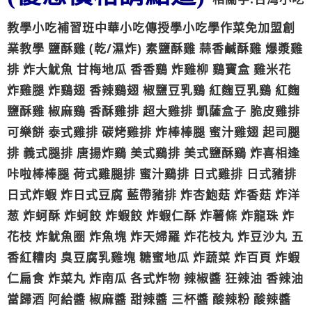
教學小吃補習班中華小吃傳授學小吃學作菜免加盟創
業教學 鹽酥雞 (乾/濕炸) 素鹽酥雞 蒜香鹹酥雞 爆漿雞
排 炸大魷魚 甘梅地瓜 香香鷄 炸雞柳 鷄寶盒 雞米花
炸雞腿 炸鷄翅 香辣鷄翅 椒鹽豆乳鷄 紅麴豆乳鷄 紅麴
鹽酥雞 椒麻鷄 香酥雞排 超大雞排 凱薩盒子 脆皮雞排
可樂餅 泰式雞排 碳烤雞排 炸棒棒腿 蜜汁雞翅 起司腿
排 義式腿排 唐揚炸鷄 美式鷄排 美式鹽酥鷄 炸喜相逢
咔啦棒棒腿 荷式雞腿排 蜜汁鷄排 日式雞排 日式豬排
日式炸蝦 炸日式豆腐 藍帶豬排 炸杏鮑菇 炸香菇 炸洋
葱 炸蚵酥 炸蚵餃 炸蝦餃 炸蝦仁酥 炸薯條 炸龍珠 炸
花枝 炸魷魚圈 炸魚塊 炸天婦羅 炸花枝丸 炸豆沙丸 五
香紅糟肉 臭豆腐乳雞塊 糖蜜地瓜 炸蔬菜 炸百頁 炸蝦
仁扁食 炸菜丸 炸南瓜 各式炸物 辣椒醬 狂辣油 香辣油
當歸酒 阿給醬 椒麻醬 甜辣醬 三杯醬 酸辣粉 酸辣醬