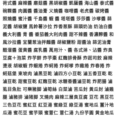
荷式醬 麻辣醬 磨菇醬 黑胡椒醬 凱薩醬 海山醬 泰式醬
碗粿醬 肉圓醬 醬油膏 义燒醬 咖哩醬 老虎醬 碳烤醬
照燒醬 蜜汁醬 千島醬 蝦 醬 塔塔醬 莎莎醬 沙嗲醬 蒜
泥醬 胡椒鹽 馬鈴薯沙拉 炸香葱酥 蒜頭奶油 奶油白醬
義大利醬 青 醬 番茄義大利肉醬 甜不辣醬 香濃醡醬 和
風沙拉醬 宜蘭葱油拌麵醬 胡椒鹽粉 甜醬油 蒜泥油膏
醋溜醬 蛋黄醬 腐乳醬 萬用汁、醬 各式淋、沾醬 炸臭
豆腐＋泡菜 炸芋餅 炸芋棗 紅麴排骨酥 炸起司餃 麻辣
燙液 胡椒蝦 炸蝦捲 炸蚵捲 炸蚵嗲 炸雞捲 炸春捲 炸
蚵菇堡 東坡肉 滷黑豆乾 滷四方小豆乾 滷五香豆乾 乾
滷豆乾 甜蜜豆乾 紅麴豆乾 冰糖香醬滷豆乾 炸肥腸 滷
虱目魚肚 可樂豬脚 滷筍絲 白菜滷 苦瓜封 黃瓜封 滷雞
腿 滷豬排 滷猪脚 叉燒肉 麻辣三層臭豆腐 豆花 黑豆花
三色豆花 蜜紅豆 紅豆湯 蜜綠豆 綠豆湯 蜜地瓜 薑汁地
瓜湯 蜜花豆 蜜芋頭 蜜薏仁 薏仁湯 九份芋圓 黄金地瓜