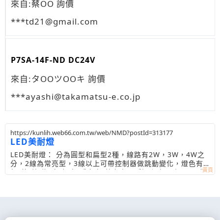
來自:蔡OO 詢價
***td21@gmail.com
P7SA-14F-ND DC24V
來自:タOOツOOキ 詢價
***ayashi@takamatsu-e.co.jp
https://kunlih.web66.com.tw/web/NMD?postId=313177
LED美耐燈
LED美耐燈： 分為圓型和扁型2種，線路有2W，3W，4W之
分，2線為常亮型，3線以上可帶控制器做跳動變化，燈色有
紅/黃/藍/綠/白/粉光/暖白光/藍白光/四彩可選擇，每50M或1
00M為1捆，每5