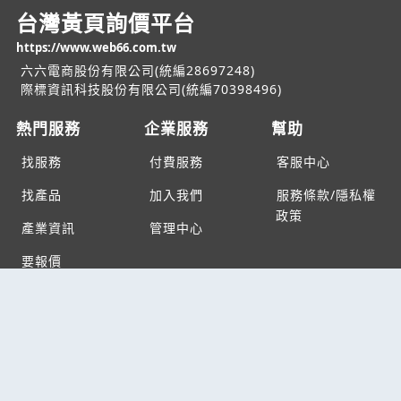
台灣黃頁詢價平台
https://www.web66.com.tw
六六電商股份有限公司(統編28697248)
際標資訊科技股份有限公司(統編70398496)
熱門服務
企業服務
幫助
找服務
付費服務
客服中心
找產品
加入我們
服務條款/隱私權
政策
產業資訊
管理中心
要報價
要詢價
聯名網站
六六工商服務網
六六工商詢價服務網