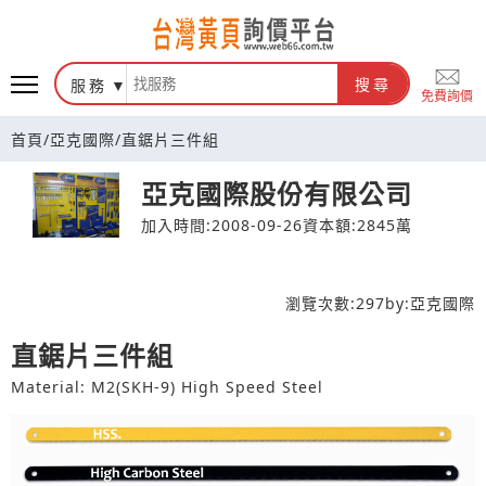
台灣黃頁詢價平台
服務
搜尋
免費詢價
首頁
/
亞克國際
/
直鋸片三件組
亞克國際股份有限公司
加入時間:2008-09-26
資本額:2845萬
瀏覽次數:
297
by:
亞克國際
直鋸片三件組
Material: M2(SKH-9) High Speed Steel