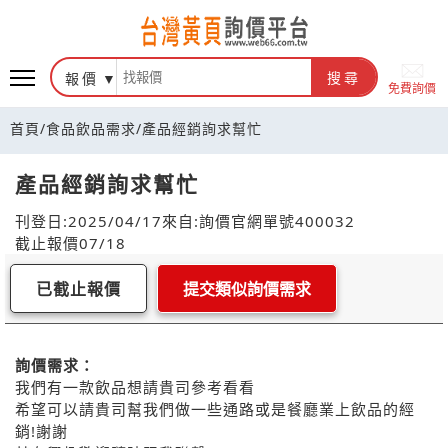
報價
搜尋
免費詢價
首頁
/
食品飲品需求
/
產品經銷詢求幫忙
產品經銷詢求幫忙
刊登日:2025/04/17
來自:詢價官網
單號400032
截止報價07/18
已截止報價
提交類似詢價需求
詢價需求：
我們有一款飲品想請貴司參考看看
希望可以請貴司幫我們做一些通路或是餐廳業上飲品的經
銷!謝謝