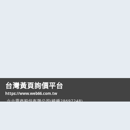
台灣黃頁詢價平台
https://www.web66.com.tw
六六電商股份有限公司(統編28697248)
際標資訊科技股份有限公司(統編70398496)
熱門服務
企業服務
幫助